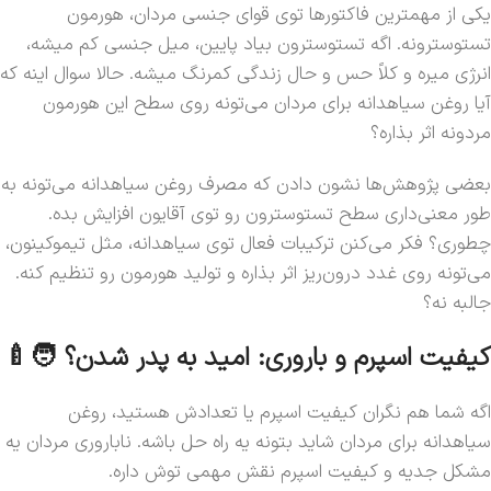
یکی از مهمترین فاکتورها توی قوای جنسی مردان، هورمون
تستوسترونه. اگه تستوسترون بیاد پایین، میل جنسی کم میشه،
انرژی میره و کلاً حس و حال زندگی کمرنگ میشه. حالا سوال اینه که
آیا روغن سیاهدانه برای مردان می‌تونه روی سطح این هورمون
مردونه اثر بذاره؟
بعضی پژوهش‌ها نشون دادن که مصرف روغن سیاهدانه می‌تونه به
طور معنی‌داری سطح تستوسترون رو توی آقایون افزایش بده.
چطوری؟ فکر می‌کنن ترکیبات فعال توی سیاهدانه، مثل تیموکینون،
می‌تونه روی غدد درون‌ریز اثر بذاره و تولید هورمون رو تنظیم کنه.
جالبه نه؟
کیفیت اسپرم و باروری: امید به پدر شدن؟ 🧑‍🍼
اگه شما هم نگران کیفیت اسپرم یا تعدادش هستید، روغن
سیاهدانه برای مردان شاید بتونه یه راه حل باشه. ناباروری مردان یه
مشکل جدیه و کیفیت اسپرم نقش مهمی توش داره.