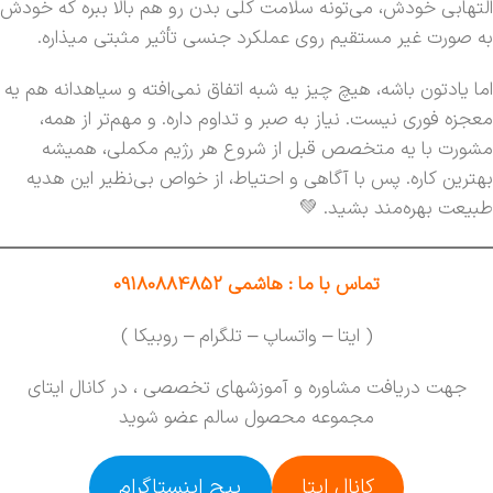
التهابی خودش، می‌تونه سلامت کلی بدن رو هم بالا ببره که خودش
به صورت غیر مستقیم روی عملکرد جنسی تأثیر مثبتی میذاره.
اما یادتون باشه، هیچ چیز یه شبه اتفاق نمی‌افته و سیاهدانه هم یه
معجزه فوری نیست. نیاز به صبر و تداوم داره. و مهم‌تر از همه،
مشورت با یه متخصص قبل از شروع هر رژیم مکملی، همیشه
بهترین کاره. پس با آگاهی و احتیاط، از خواص بی‌نظیر این هدیه
طبیعت بهره‌مند بشید. 💚
تماس با ما : هاشمی 09180884852
( ایتا – واتساپ – تلگرام – روبیکا )
جهت دریافت مشاوره و آموزشهای تخصصی ، در کانال ایتای
مجموعه محصول سالم عضو شوید
کانال ایتا
پیج اینستاگرام