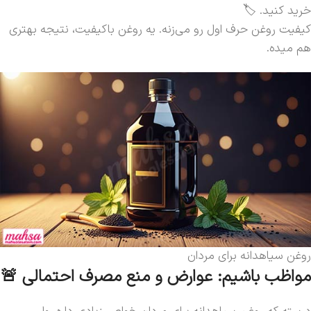
خرید کنید. 🏷️
کیفیت روغن حرف اول رو می‌زنه. یه روغن باکیفیت، نتیجه بهتری
هم میده.
روغن سیاهدانه برای مردان
مواظب باشیم: عوارض و منع مصرف احتمالی 🚨