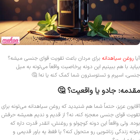
آیا
روغن سیاهدانه
برای مردان باعث تقویت قوای جنسی میشه؟
بیاید با هم ببینیم این دونه پرخاصیت واقعاً می‌تونه به میل
جنسی، اسپرم و تستوسترون شما کمک کنه یا نه! 🤔
مقدمه: جادو یا واقعیت؟ 🤔
آقایون عزیز، حتماً شما هم شنیدید که روغن سیاهدانه می‌تونه برای
تقویت قوای جنسی معجزه کنه، نه؟ از قدیم و ندیم همیشه حرفش
بوده. ولی واقعاً این دونه کوچولو و روغنش، انقدر قدرت داره که
بتونه زندگی زناشویی رو متحول کنه؟ یا فقط یه باور قدیمی و