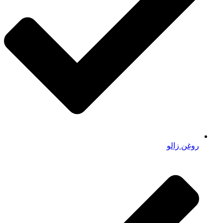
روغن زالو