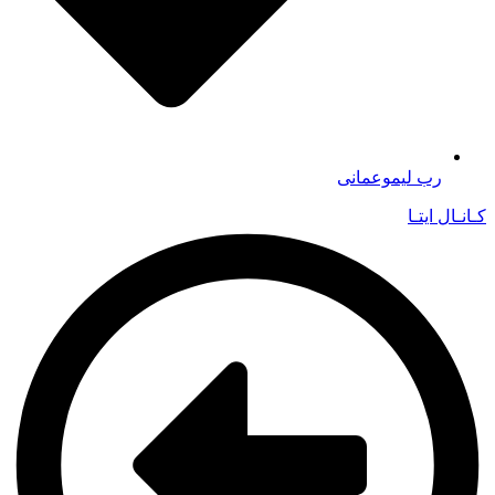
رب لیموعمانی
کـانـال ایتـا