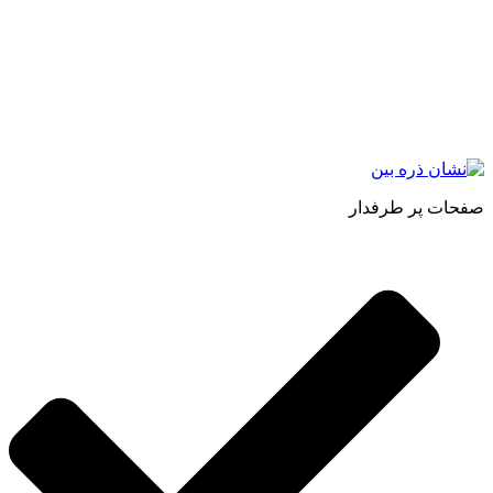
مجموعه محصول سالم (محسا) با تولید و ارسال محصولاتی کاملا
طبیعی ، اصل و باکیفیت مطلوب به سراسر کشور ، پتانسیل تامین
حجم انبوهی از سفارشات در داخل کشور را دارا میباشد ما در زمینه
فروش مستقیم انواع روغنهای درمانی و خوراکی ، انواع شیره های
اصل و طبیعی ، انواع رب میوه جات ، انواع عسل ، سرکه های
طبیعی ، ارده کنجد ، کره بادام زمینی و … فعالیت می کنیم.
صفحات پر طرفدار