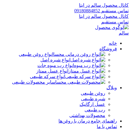
کانال محصول سالم در ایتا
تماس مستقیم 09180884852
کانال محصول سالم در ایتا
تماس مستقیم
خانه
فروشگاه
انواع روغن طبیعی
انواع شیره اصل
انواع رب میوه جات
انواع عسل ممتاز
انواع سرکه طبیعی
سایر محصولات طبیعی
وبلاگ
روغن طبیعی
شیره طبیعی
عسل ارگانیک
رب طبیعی
محصولات بهداشتی
راهنمای جامع درمان با روغن‌ها
تماس با ما