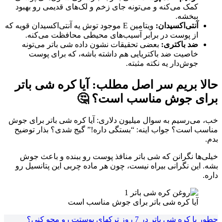
کمک می‌کنه و می‌تونه جای زخم و لک‌های قدیمی رو بهبود
ببخشه.
آنتی‌اکسیدان:
ویتامین E موجود توش یه آنتی‌اکسیدان قویه که
از پوست در برابر آسیب‌های محیطی محافظت می‌کنه.
ضد باکتری:
بعضی تحقیقات نشون داده شی باتر می‌تونه
خاصیت ضد باکتریایی هم داشته باشه، که برای پوست
جوش‌دار یه نکته مثبته.
حالا بریم سر اصل مطلب: آیا کره شی باتر
برای جوش مناسب است؟ 🤔
خب، می‌رسیم به سوال میلیون دلاری: آیا کره شی باتر برای جوش
مناسب است؟ جواب اینه: “بستگی داره!” گیج شدی؟ بذار توضیح
بدم.
خیلی‌ها نگرانن که شی باتر منافذ پوست رو ببنده و باعث جوش
بشه. این نگرانی بیراه نیست، چون هر ماده چربی این پتانسیل رو
داره.
آیا کره شی باتر برای جوش مناسب است
چطور با کره شی باتر در 7 روز ترکهای پوستت رو محو کنی؟