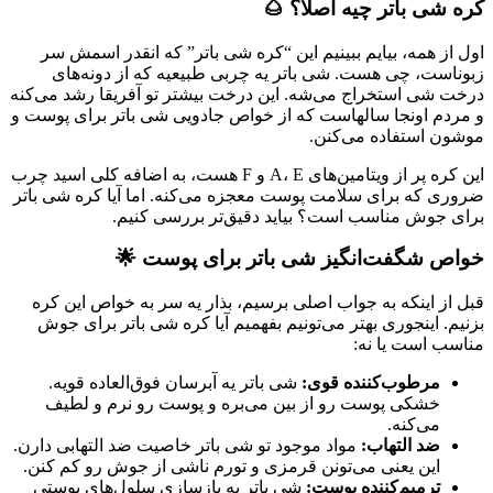
کره شی باتر چیه اصلاً؟ 🌰
اول از همه، بیایم ببینیم این “کره شی باتر” که انقدر اسمش سر
زبوناست، چی هست. شی باتر یه چربی طبیعیه که از دونه‌های
درخت شی استخراج می‌شه. این درخت بیشتر تو آفریقا رشد می‌کنه
و مردم اونجا سالهاست که از خواص جادویی شی باتر برای پوست و
موشون استفاده می‌کنن.
این کره پر از ویتامین‌های A، E و F هست، به اضافه کلی اسید چرب
ضروری که برای سلامت پوست معجزه می‌کنه. اما آیا کره شی باتر
برای جوش مناسب است؟ بیاید دقیق‌تر بررسی کنیم.
خواص شگفت‌انگیز شی باتر برای پوست 🌟
قبل از اینکه به جواب اصلی برسیم، بذار یه سر به خواص این کره
بزنیم. اینجوری بهتر می‌تونیم بفهمیم آیا کره شی باتر برای جوش
مناسب است یا نه:
مرطوب‌کننده قوی:
شی باتر یه آبرسان فوق‌العاده قویه.
خشکی پوست رو از بین می‌بره و پوست رو نرم و لطیف
می‌کنه.
ضد التهاب:
مواد موجود تو شی باتر خاصیت ضد التهابی دارن.
این یعنی می‌تونن قرمزی و تورم ناشی از جوش رو کم کنن.
ترمیم‌کننده پوست:
شی باتر به بازسازی سلول‌های پوستی