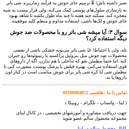
صبر داشته باش! ⏳ ترمیم جای جوش یه فرآیند زمان‌بره. شی باتر
به بازسازی سلول‌های پوستی کمک می‌کنه، ولی قرار نیست یه شبه
معجزه کنه. ممکنه چند هفته تا چند ماه طول بکشه تا شاهد بهبود
جای جوش و لک‌ها باشی. استفاده مداوم و منظم کلید موفقیته.
سوال ۳: آیا میشه شی باتر رو با محصولات ضد جوش
دیگه استفاده کرد؟
بله، ولی با احتیاط! 🤝 شی باتر می‌تونه خشکی ناشی از بعضی
محصولات ضد جوش مثل بنزوئیل پراکسید یا رتینوئیدها رو جبران
کنه. اما حتماً مطمئن شو که تداخلی با هم ندارن. اگه از داروهای
قوی استفاده می‌کنی، بهتره قبلش با پزشک پوستت مشورت کنی تا
مطمئن شی آیا کره شی باتر برای جوش مناسب است در کنار اون
داروها یا نه.
تماس با ما : هاشمی 09180884852
( ایتا – واتساپ – تلگرام – روبیکا )
جهت دریافت مشاوره و آموزشهای تخصصی ، در کانال ایتای
مجموعه محصول سالم عضو شوید
کانال محصول سالم در ایتا