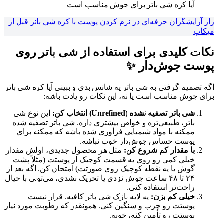
آیا کره شی باتر برای جوش مناسب است
راز آرایشگران حرفه‌ای در نرم کردن پوست با کره شی باتر قبل از
میکاپ
نکات کلیدی برای استفاده از شی باتر روی
پوست جوش‌دار ✨
اگه تصمیم گرفتی به شی باتر یه شانس بدی و ببینی آیا کره شی باتر
برای جوش مناسب است یا نه، این نکات رو یادت باشه:
شی باتر تصفیه نشده (Unrefined) انتخاب کن:
این نوع شی
باتر، طبیعی‌تره و خواص بیشتری داره. شی باتر تصفیه شده
ممکنه با مواد شیمیایی فرآوری شده باشه که ممکنه برای
پوست حساس جوش‌دار خوب نباشه.
با مقدار کم شروع کن:
مثل هر محصول جدیدی، اولش مقدار
خیلی کمی رو روی یه قسمت کوچیک از پوستت (مثلاً پشت
گوش یا یه نقطه کوچیک روی صورتت) امتحان کن. اگه بعد از
۲۴ تا ۴۸ ساعت جوش نزدی یا تحریک نشدی، می‌تونی با خیال
راحت‌تر استفاده کنی.
خیلی کم بزن:
یه لایه نازک شی باتر کافیه. قرار نیست
پوستت رو چرب و سنگین کنی. همونقدر که رطوبت مورد نیاز
پوستت رو تأمین کنه، خوبه.