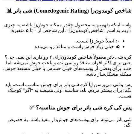
شاخص کومدون‌زا (Comedogenic Rating) شی باتر 📊
واسه اینکه بفهمیم یه محصول چقدر ممکنه جوش‌زا باشه، یه چیزی
داریم به اسم “شاخص کومدون‌زا”. این شاخص از ۰ تا ۵ متغیره:
۰:
اصلاً جوش‌زا نیست.
۵:
خیلی زیاد جوش‌زاست و منافذ رو می‌بنده.
کره شی باتر معمولاً شاخص کومدون‌زای ۲ رو داره. این یعنی چی؟
یعنی برای اکثر افراد، منافذ رو نمی‌بنده و باعث جوش نمی‌شه. اما
خب، برای بعضی از پوست‌های خیلی حساس یا خیلی مستعد جوش،
ممکنه مشکل‌ساز باشه.
پس وقتی می‌پرسن آیا کره شی باتر برای جوش مناسب است، باید
بگم: برای بیشتر مردم، بله، مناسبه! ولی همیشه یه “اگر” کوچیک
هست.
پس کی کره شی باتر برای جوش مناسبه؟ ✅
شی باتر می‌تونه برای پوست‌های جوش‌دار مفید باشه، به خصوص
اگه: