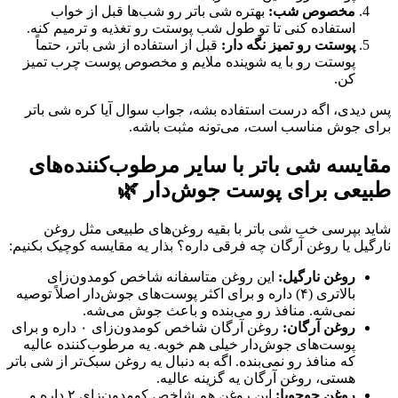
مخصوص شب:
بهتره شی باتر رو شب‌ها قبل از خواب
استفاده کنی تا تو طول شب پوستت رو تغذیه و ترمیم کنه.
پوستت رو تمیز نگه دار:
قبل از استفاده از شی باتر، حتماً
پوستت رو با یه شوینده ملایم و مخصوص پوست چرب تمیز
کن.
پس دیدی، اگه درست استفاده بشه، جواب سوال آیا کره شی باتر
برای جوش مناسب است، می‌تونه مثبت باشه.
مقایسه شی باتر با سایر مرطوب‌کننده‌های
طبیعی برای پوست جوش‌دار 🌿
شاید بپرسی خب شی باتر با بقیه روغن‌های طبیعی مثل روغن
نارگیل یا روغن آرگان چه فرقی داره؟ بذار یه مقایسه کوچیک بکنیم:
روغن نارگیل:
این روغن متاسفانه شاخص کومدون‌زای
بالاتری (۴) داره و برای اکثر پوست‌های جوش‌دار اصلاً توصیه
نمی‌شه. منافذ رو می‌بنده و باعث جوش می‌شه.
روغن آرگان:
روغن آرگان شاخص کومدون‌زای ۰ داره و برای
پوست‌های جوش‌دار خیلی هم خوبه. یه مرطوب‌کننده عالیه
که منافذ رو نمی‌بنده. اگه به دنبال یه روغن سبک‌تر از شی باتر
هستی، روغن آرگان یه گزینه عالیه.
روغن جوجوبا:
این روغن هم شاخص کومدون‌زای ۲ داره و