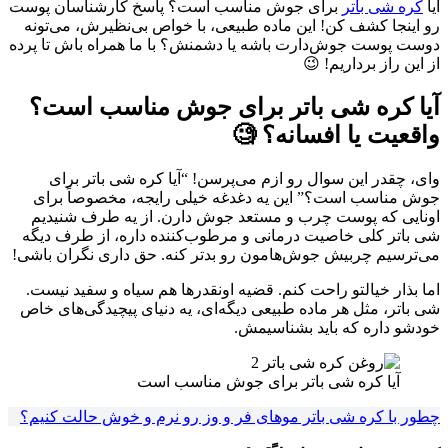
آیا
کره شی باتر
برای جوش مناسب است؟ پاسخ کارشناسان پوست
رو اینجا کشف کن! این ماده طبیعی، با خواص بی‌نظیرش، می‌تونه
دوست پوست جوش‌دارت باشه یا دشمنش؟ با ما همراه باش تا پرده
از این راز برداریم! 😉
آیا کره شی باتر برای جوش مناسب است؟
واقعیت یا افسانه؟ 🧐
وای، چقدر این سوال رو ازم می‌پرسن! “آیا کره شی باتر برای
جوش مناسب است؟” این یه دغدغه خیلی رایجه، مخصوصاً برای
اونایی که پوست چرب و مستعد جوش دارن. از یه طرف شنیدیم
شی باتر کلی خاصیت درمانی و مرطوب‌کننده داره، از طرف دیگه
می‌ترسیم چربیش جوش‌هامون رو بدتر کنه. حق داری نگران باشی!
اما بذار خیالتو راحت کنم. قضیه اونقدرها هم سیاه و سفید نیست.
شی باتر، مثل هر ماده طبیعی دیگه‌ای، یه دنیای پیچیدگی‌های خاص
خودشو داره که باید بشناسیمش.
آیا کره شی باتر برای جوش مناسب است
چطور با کره شی باتر موهای فر و وز رو نرم و خوش حالت کنیم؟