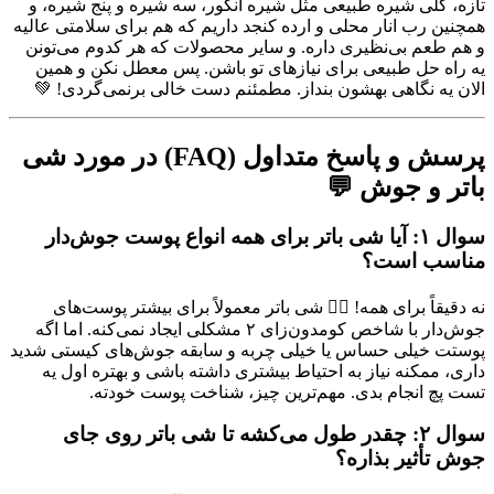
تازه، کلی شیره طبیعی مثل شیره انگور، سه شیره و پنج شیره، و
همچنین رب انار محلی و ارده کنجد داریم که هم برای سلامتی عالیه
و هم طعم بی‌نظیری داره. و سایر محصولات که هر کدوم می‌تونن
یه راه حل طبیعی برای نیازهای تو باشن. پس معطل نکن و همین
الان یه نگاهی بهشون بنداز. مطمئنم دست خالی برنمی‌گردی! 💚
پرسش و پاسخ متداول (FAQ) در مورد شی
باتر و جوش 💬
سوال ۱: آیا شی باتر برای همه انواع پوست جوش‌دار
مناسب است؟
نه دقیقاً برای همه! 🙅‍♀️ شی باتر معمولاً برای بیشتر پوست‌های
جوش‌دار با شاخص کومدون‌زای ۲ مشکلی ایجاد نمی‌کنه. اما اگه
پوستت خیلی حساس یا خیلی چربه و سابقه جوش‌های کیستی شدید
داری، ممکنه نیاز به احتیاط بیشتری داشته باشی و بهتره اول یه
تست پچ انجام بدی. مهم‌ترین چیز، شناخت پوست خودته.
سوال ۲: چقدر طول می‌کشه تا شی باتر روی جای
جوش تأثیر بذاره؟