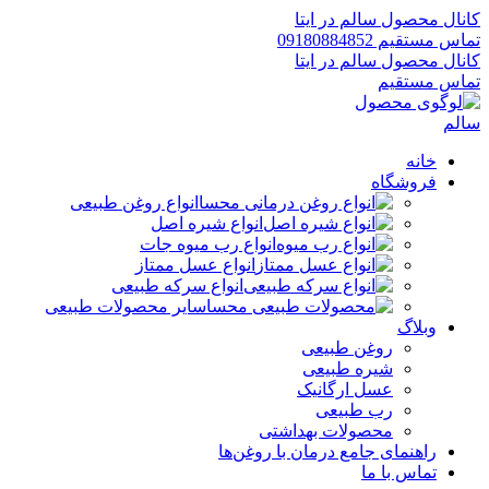
کانال محصول سالم در ایتا
تماس مستقیم 09180884852
کانال محصول سالم در ایتا
تماس مستقیم
خانه
فروشگاه
انواع روغن طبیعی
انواع شیره اصل
انواع رب میوه جات
انواع عسل ممتاز
انواع سرکه طبیعی
سایر محصولات طبیعی
وبلاگ
روغن طبیعی
شیره طبیعی
عسل ارگانیک
رب طبیعی
محصولات بهداشتی
راهنمای جامع درمان با روغن‌ها
تماس با ما