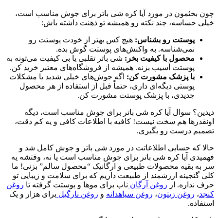
چون بحثمون در مورد آیا کره شی باتر برای جوش مناسب است،
خیلی حساسه، چند نکته رو همیشه تو ذهنت داشته باش:
پوستت رو بشناس:
هیچ کس بهتر از خودت پوستت رو
نمی‌شناسه. به واکنش‌های پوستت گوش بده.
محصول با کیفیت بخر:
شی باتر تقلبی یا بی کیفیت می‌تونه به
پوستت آسیب بزنه. همیشه از فروشگاه‌های معتبر خرید کن.
با پزشک مشورت کن:
اگه جوش‌های خیلی شدید یا مشکلات
پوستی دیگه‌ای داری، حتماً قبل از استفاده از هر محصول
جدیدی، با پزشک پوستت مشورت کن.
دیدین؟ سوال آیا کره شی باتر برای جوش مناسب است، دیگه
اونقدرها هم سخت نیست! کافیه با اطلاعات کافی و یه کم دقت،
تصمیم درست رو بگیری.
حالا که حسابی اطلاعاتت در مورد شی باتر و جوش کامل شد و
فهمیدی آیا کره شی باتر برای جوش مناسب است یا نه، وقتشه یه
سر به بقیه محصولات طبیعی و ارگانیک “محصول سالم” بزنی! ما
کلی گنجینه ارزشمند از طبیعت داریم که برای سلامت و زیبایی تو
حرف نداره. از
روغن آرگان
ناب برای موها و پوستت گرفته تا
روغن
کنجد
،
روغن زیتون
،
روغن سیاهدانه
و
روغن نارگیل
برای هزار و یک
استفاده.