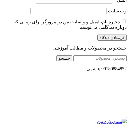
ایمیل
*
وب‌ سایت
ذخیره نام، ایمیل و وبسایت من در مرورگر برای زمانی که
دوباره دیدگاهی می‌نویسم.
جستجو در محصولات و مطالب آموزشی
جستجو
09180884852 هاشمی
مجموعه محصول سالم (محسا) با تولید و ارسال محصولاتی کاملا
طبیعی ، اصل و باکیفیت مطلوب به سراسر کشور ، پتانسیل تامین
حجم انبوهی از سفارشات در داخل کشور را دارا میباشد ما در زمینه
فروش مستقیم انواع روغنهای درمانی و خوراکی ، انواع شیره های
اصل و طبیعی ، انواع رب میوه جات ، انواع عسل ، سرکه های
طبیعی ، ارده کنجد ، کره بادام زمینی و … فعالیت می کنیم.