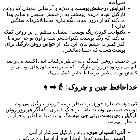
نمی‌افته.
افزایش درخشش پوست:
با تغذیه و آبرسانی عمیقی که روغن
نارگیل انجام می‌ده، پوستت یه درخشش طبیعی و سالم پیدا
می‌کنه که از درون میاد. دیگه نیازی به هایلایترهای سنگین
نداری!
یکنواخت کردن رنگ پوست:
استفاده منظم از این روغن کمک
می‌کنه که رنگ پوستت یکنواخت‌تر بشه و اون نواحی تیره یا
کدر کمتر به چشم بیان. این یکی از
خواص روغن نارگیل برای
پوست
هست که خیلیا دنبالشن.
این خاصیت روشن کنندگی، به خاطر ترکیبات آنتی اکسیدانی و ضد
التهابی موجود در روغن نارگیله که به ترمیم سلول‌های پوستی و
کاهش تولید ملانین در نقاط خاص کمک می‌کنه.
خداحافظ چین و چروک! 👵➡️👧
کی دوست نداره جوون‌تر به نظر برسه؟ روغن نارگیل می‌تونه
دوست صمیمی پوستت باشه تو جنگ با پیری. اگه
اگر هر روز روغن
نارگیل روی پوست بزنی چی میشه؟
، پوستت با نشاط‌تر و جوان‌تر
به نظر می‌رسه.
آنتی اکسیدان قوی:
روغن نارگیل سرشار از آنتی
اکسیدان‌هاست که با رادیکال‌های آزاد مبارزه می‌کنن.