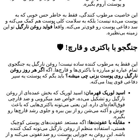
و پوستت آروم بگیره.
این خاصیت مرطوب کنندگی، فقط به خاطر حس خوبی که به
پوست می‌ده نیست؛ بلکه به سلامت کلی پوست هم کمک می‌کنه و
سد دفاعی پوست رو قوی‌تر می‌کنه. واقعاً
فواید روغن نارگیل
تو این
زمینه بی‌نظیره.
جنگجو با باکتری و قارچ! 🛡️
این فقط یه مرطوب کننده ساده نیست! روغن نارگیل یه جنگجوی
تمام عیاره تو مبارزه با باکتری‌ها و قارچ‌ها. اگه
اگر هر روز روغن
نارگیل روی پوست بزنی چی میشه؟
باید بگم که پوستت یه سپر
دفاعی قوی پیدا می‌کنه.
اسید لوریک قهرمان:
اسید لوریک که بخش عمده‌ای از روغن
نارگیل رو تشکیل می‌ده، خواص ضد میکروبی و ضد قارچی
فوق‌العاده‌ای داره. این یعنی می‌تونه باکتری‌هایی که باعث
جوش و آکنه می‌شن رو از بین ببره و جلوی رشد قارچ‌ها رو
بگیره.
مقابله با عفونت‌ها:
اگه مستعد عفونت‌های پوستی کوچیک
هستی، استفاده منظم از روغن نارگیل می‌تونه کمک کننده
باشه. این روغن یه جورایی پوستت رو ضدعفونی می‌کنه و از