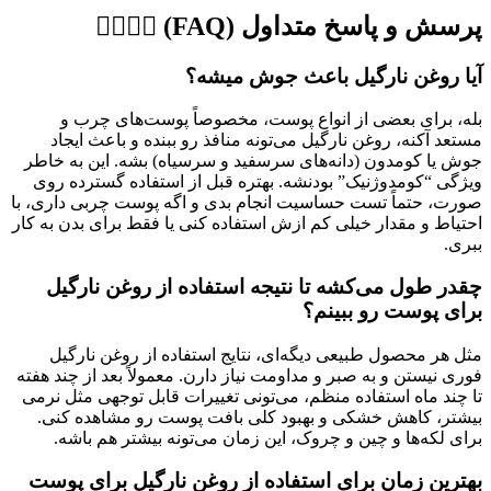
پرسش و پاسخ متداول (FAQ) 🙋‍♀️🙋‍♂️
آیا روغن نارگیل باعث جوش میشه؟
بله، برای بعضی از انواع پوست، مخصوصاً پوست‌های چرب و
مستعد آکنه، روغن نارگیل می‌تونه منافذ رو ببنده و باعث ایجاد
جوش یا کومدون (دانه‌های سرسفید و سرسیاه) بشه. این به خاطر
ویژگی “کومدوژنیک” بودنشه. بهتره قبل از استفاده گسترده روی
صورت، حتماً تست حساسیت انجام بدی و اگه پوست چربی داری، با
احتیاط و مقدار خیلی کم ازش استفاده کنی یا فقط برای بدن به کار
ببری.
چقدر طول می‌کشه تا نتیجه
استفاده از روغن نارگیل
برای پوست
رو ببینم؟
مثل هر محصول طبیعی دیگه‌ای، نتایج استفاده از روغن نارگیل
فوری نیستن و به صبر و مداومت نیاز دارن. معمولاً بعد از چند هفته
تا چند ماه استفاده منظم، می‌تونی تغییرات قابل توجهی مثل نرمی
بیشتر، کاهش خشکی و بهبود کلی بافت پوست رو مشاهده کنی.
برای لکه‌ها و چین و چروک، این زمان می‌تونه بیشتر هم باشه.
بهترین زمان برای
استفاده از روغن نارگیل برای پوست