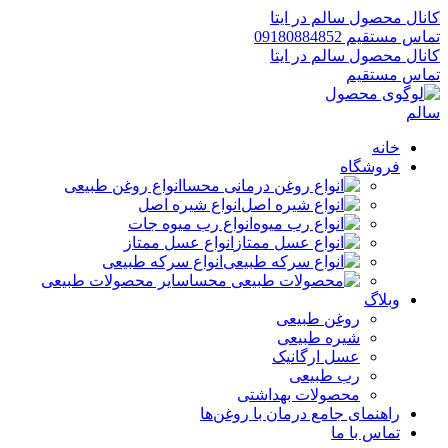
کانال محصول سالم در ایتا
تماس مستقیم 09180884852
کانال محصول سالم در ایتا
تماس مستقیم
خانه
فروشگاه
انواع روغن طبیعی
انواع شیره اصل
انواع رب میوه جات
انواع عسل ممتاز
انواع سرکه طبیعی
سایر محصولات طبیعی
وبلاگ
روغن طبیعی
شیره طبیعی
عسل ارگانیک
رب طبیعی
محصولات بهداشتی
راهنمای جامع درمان با روغن‌ها
تماس با ما