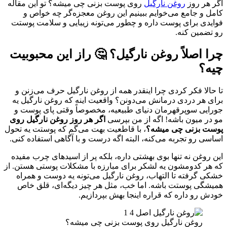
اگر هر روز
روغن نارگیل
روی پوست بزنی چی میشه؟ تو این مقاله
کامل و جامع می‌خوایم ببینیم این روغن معجزه‌گر چه خواص و
فوایدی برای پوست داره و چطور می‌تونه زیبایی و سلامت پوستت
رو تضمین کنه.
چرا اصلاً روغن نارگیل؟ 🤔 راز این محبوبیت
چیه؟
تا حالا فکر کردی چرا اینقدر همه از روغن نارگیل حرف می‌زنن و
برای هر دردی درمانش می‌دونن؟ واقعیت اینه که روغن نارگیل یه
جورایی سوپرقهرمان دنیای طبیعیه، مخصوصاً وقتی پای پوست و
مو در میون باشه! اگه از من بپرسی
اگر هر روز روغن نارگیل روی
پوست بزنی چی میشه؟
، با قاطعیت بهت می‌گم که پوستت یه تحول
اساسی رو تجربه می‌کنه، البته اگه درست و با آگاهی استفاده کنی.
این روغن نه تنها بوی بهشتی داره، بلکه پر از اسیدهای چرب مفیده
که هر کدومشون یه لشکر برای مبارزه با مشکلات پوستی هستن. از
خشکی گرفته تا التهاب، روغن نارگیل می‌تونه یه دوست و همراه
همیشگی پوستت باشه. اما خب، مثل هر چیز دیگه‌ای، قلق خاص
خودش رو داره که قراره اینجا بهش بپردازیم.
روغن نارگیل روی پوست بزنی چی میشه؟