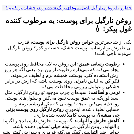
چطور با روغن نارگیل اصل موهای رنگ شده رو درخشان تر کنیم؟
روغن نارگیل برای پوست: یه مرطوب کننده
غول پیکر! 💧
یکی از شاخص‌ترین
خواص روغن نارگیل برای پوست
، قدرت
بی‌نظیرش تو آبرسانیه. پوست خشک، خسته و کدر؟ روغن نارگیل
می‌تونه ناجی باشه!
رطوبت رسانی عمیق:
این روغن یه لایه محافظ روی پوستت
ایجاد می‌کنه که نمی‌ذاره رطوبت از بین بره. یعنی اگه هر روز
ازش استفاده کنی، پوستت همیشه نرم و لطیف می‌مونه.
فکر کن یه لباس نامرئی روی پوستت باشه که ازش در برابر
خشکی و عوامل بیرونی محافظت می‌کنه.
نرمی و لطافت:
اسیدهای چرب موجود تو روغن نارگیل، مثل
اسید لوریک، به عمق پوست نفوذ می‌کنن و سلول‌های پوستی
رو تغذیه می‌کنن. نتیجه؟ پوستی که مثل ابریشم نرمه و
حسابی لطیف شده. اینجوری
روغن نارگیل روی پوست بزنی
چی میشه؟
، یه پوست کاملاً تغذیه شده داری.
کاهش خارش و التهاب:
اگه پوستت خارش داره یا دچار اگزما
و التهابه، روغن نارگیل می‌تونه خیلی تسکین دهنده باشه.
خواص ضد التهابیش کمک می‌کنه قرمزی و سوزش کمتر بشه