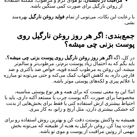
مراقبت در تابستان:
تو هوای گرم و مرطوب، ممکنه استفاده
از روغن نارگیل برای صورت کمی سنگین باشه.
با رعایت این نکات، می‌تونی از تمام
فواید روغن نارگیل
بهره‌مند
بشی.
جمع‌بندی:
اگر هر روز روغن نارگیل روی
پوست بزنی چی میشه؟
در کل، اگه
اگر هر روز روغن نارگیل روی پوست بزنی چی میشه؟
،
باید بگم که به احتمال زیاد پوستت نرم‌تر، مرطوب‌تر و سالم‌تر
میشه. این روغن یه مرطوب کننده قویه، خواص ضد باکتری و ضد
قارچی داره، به کاهش التهاب کمک می‌کنه و حتی می‌تونه تو مبارزه
با علائم پیری و لکه‌های پوستی موثر باشه.
اما! این به معنی نیست که برای همه و هر نوع پوستی مناسبه،
مخصوصاً برای صورت. اگه پوست چرب یا مستعد آکنه داری، باید با
احتیاط بیشتری ازش استفاده کنی یا فقط برای بخش‌هایی از بدنت
که خشکی بیشتری دارن، مثل آرنج و زانو، به کار ببری.
همیشه به واکنش پوستت دقت کن و بهترین روش استفاده رو برای
خودت پیدا کن. روغن نارگیل یه هدیه از طبیعته که می‌تونه بخش
مهمی از روتین مراقبت از پوست و موی تو باشه.