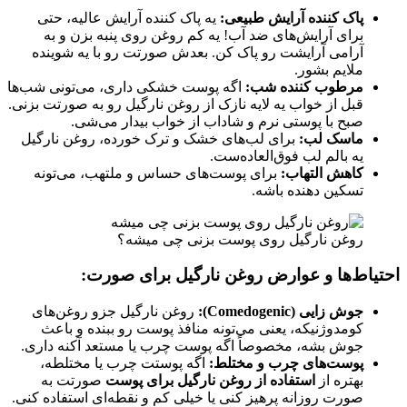
پاک کننده آرایش طبیعی:
یه پاک کننده آرایش عالیه، حتی
برای آرایش‌های ضد آب! یه کم روغن روی پنبه بزن و به
آرامی آرایشت رو پاک کن. بعدش صورتت رو با یه شوینده
ملایم بشور.
مرطوب کننده شب:
اگه پوست خشکی داری، می‌تونی شب‌ها
قبل از خواب یه لایه نازک از روغن نارگیل رو به صورتت بزنی.
صبح با پوستی نرم و شاداب از خواب بیدار می‌شی.
ماسک لب:
برای لب‌های خشک و ترک خورده، روغن نارگیل
یه بالم لب فوق‌العاده‌ست.
کاهش التهاب:
برای پوست‌های حساس و ملتهب، می‌تونه
تسکین دهنده باشه.
روغن نارگیل روی پوست بزنی چی میشه؟
احتیاط‌ها و عوارض روغن نارگیل برای صورت:
جوش زایی (Comedogenic):
روغن نارگیل جزو روغن‌های
کومدوژنیکه، یعنی می‌تونه منافذ پوست رو ببنده و باعث
جوش بشه، مخصوصاً اگه پوست چرب یا مستعد آکنه داری.
پوست‌های چرب و مختلط:
اگه پوستت چرب یا مختلطه،
بهتره از
استفاده از روغن نارگیل برای پوست
صورتت به
صورت روزانه پرهیز کنی یا خیلی کم و نقطه‌ای استفاده کنی.