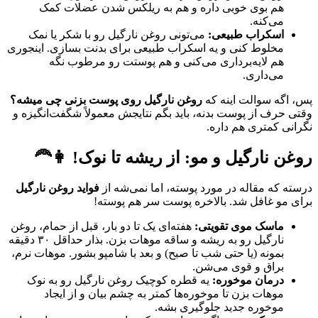
هم بوی خوبی داره و هم به ریلکس شدن عضلات کمک
می‌کنه.
اسکراب طبیعی:
می‌تونی روغن نارگیل رو با شکر یا نمک
مخلوط کنی و یه اسکراب طبیعی برای بدنت بسازی. اینجوری
هم لایه‌برداری می‌کنی و هم پوستت رو مرطوب نگه
می‌داری.
پس، اگه سوالت اینه که
روغن نارگیل روی پوست بزنی چی میشه؟
وقتی حرف از پوست بدنه، باید بگم نتایجش معمولاً شگفت‌انگیزه و
نگرانی کمتری هم داره.
روغن نارگیل و مو: از ریشه تا نوک! 👩‍🦰
درسته که مقاله در مورد پوسته، اما نمی‌شه از
فواید روغن نارگیل
برای مو غافل شد. بالاخره پوست سر هم پوسته!
ماسک موی تقویتی:
هفته‌ای یک تا دو بار، قبل از حمام، روغن
نارگیل رو به ریشه و ساقه موهات بزن. بذار حداقل ۳۰ دقیقه
بمونه (یا حتی شب تا صبح) و بعد با شامپو بشور. موهات نرم،
براق و قوی می‌شن.
درمان موخوره:
یه قطره کوچیک روغن نارگیل رو به نوک
موهات بزن تا موخوره‌ها کمتر به چشم بیان و از ایجاد
موخوره جدید جلوگیری بشه.