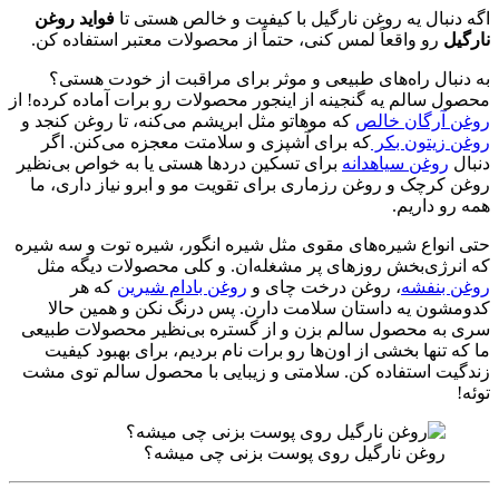
اگه دنبال یه روغن نارگیل با کیفیت و خالص هستی تا
فواید روغن
نارگیل
رو واقعاً لمس کنی، حتماً از محصولات معتبر استفاده کن.
به دنبال راه‌های طبیعی و موثر برای مراقبت از خودت هستی؟
محصول سالم یه گنجینه از اینجور محصولات رو برات آماده کرده! از
روغن آرگان خالص
که موهاتو مثل ابریشم می‌کنه، تا روغن کنجد و
روغن زیتون بکر
که برای آشپزی و سلامتت معجزه می‌کنن. اگر
دنبال
روغن سیاهدانه
برای تسکین دردها هستی یا به خواص بی‌نظیر
روغن کرچک و روغن رزماری برای تقویت مو و ابرو نیاز داری، ما
همه رو داریم.
حتی انواع شیره‌های مقوی مثل شیره انگور، شیره توت و سه شیره
که انرژی‌بخش روزهای پر مشغله‌ان. و کلی محصولات دیگه مثل
روغن بنفشه
، روغن درخت چای و
روغن بادام شیرین
که هر
کدومشون یه داستان سلامت دارن. پس درنگ نکن و همین حالا
سری به محصول سالم بزن و از گستره بی‌نظیر محصولات طبیعی
ما که تنها بخشی از اون‌ها رو برات نام بردیم، برای بهبود کیفیت
زندگیت استفاده کن. سلامتی و زیبایی با محصول سالم توی مشت
توئه!
روغن نارگیل روی پوست بزنی چی میشه؟