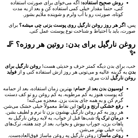
روش صحیح استفاده:
اگه می‌خوای برای صورتت استفاده
کنی، حتماً مقدار خیلی کمی استفاده کن و بعد از یه مدت
کوتاه، صورتت رو با آب ولرم و شوینده ملایم بشور.
پس،
اگر هر روز روغن نارگیل روی پوست بزنی چی میشه؟
برای
صورت، باید با احتیاط و شناخت نوع پوستت عمل کنی.
روغن نارگیل برای بدن: روتین هر روزه؟ 🦵
✨
خب، برای بدن دیگه کمتر حرف و حدیثی هست!
روغن نارگیل برای
بدن
یه گزینه عالیه و می‌تونی هر روز ازش استفاده کنی و از
فواید
روغن نارگیل
لذت ببری.
لوسیون بدن بعد از حمام:
بهترین زمان استفاده، بعد از حمامه
که پوست هنوز یه کم مرطوبه. یه کم روغن رو تو کف دستت
گرم کن و به همه جای بدنت بزن. معجزه می‌کنه!
رفع خشکی آرنج و زانو:
این نقاط معمولاً خیلی خشک می‌شن.
هر روز یه کم روغن نارگیل بهشون بزن تا نرم و لطیف بشن.
درمان ترک پا:
شب‌ها قبل از خواب، یه لایه روغن نارگیل به
پاهات بزن، جوراب بپوش و بخواب. بعد از چند هفته، ترک‌های
پات خیلی بهتر می‌شن.
روغن ماساژ:
روغن نارگیل یه روغن ماساژ فوق‌العاده‌ست.