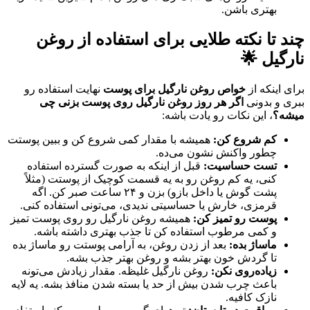
بهتری باشن.
چند تا نکته طلایی برای استفاده از روغن
نارگیل 🌟
برای اینکه از
خواص روغن نارگیل برای پوست
نهایت استفاده رو
ببری و بدونی
اگر هر روز روغن نارگیل روی پوست بزنی چی
میشه؟
، این نکات رو یادت باشه:
کم شروع کن:
همیشه با مقدار کمی شروع کن و ببین پوستت
چطور واکنش نشون می‌ده.
تست حساسیت:
قبل از اینکه به صورت گسترده استفاده
کنی، یه کم روغن رو به یه قسمت کوچیک از پوستت (مثلاً
پشت گوش یا داخل بازو) بزن و ۲۴ ساعت صبر کن. اگه
قرمزی، خارش یا حساسیتی ندیدی، می‌تونی استفاده کنی.
پوست رو تمیز کن:
همیشه روغن نارگیل رو روی پوست تمیز
و کمی مرطوب استفاده کن تا جذب بهتری داشته باشه.
ماساژ بده:
بعد از زدن روغن، به آرامی پوستت رو ماساژ بده
تا گردش خون بهتر بشه و روغن بهتر جذب بشه.
زیاده‌روی نکن:
روغن نارگیل غلیظه. مقدار زیادش می‌تونه
باعث چرب شدن بیش از حد یا بسته شدن منافذ بشه. یه لایه
نازک کافیه.