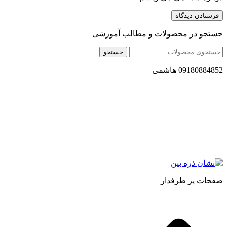
جستجو در محصولات و مطالب آموزشی
جستجو
09180884852 هاشمی
مجموعه محصول سالم (محسا) با تولید و ارسال محصولاتی کاملا
طبیعی ، اصل و باکیفیت مطلوب به سراسر کشور ، پتانسیل تامین
حجم انبوهی از سفارشات در داخل کشور را دارا میباشد ما در زمینه
فروش مستقیم انواع روغنهای درمانی و خوراکی ، انواع شیره های
اصل و طبیعی ، انواع رب میوه جات ، انواع عسل ، سرکه های
طبیعی ، ارده کنجد ، کره بادام زمینی و … فعالیت می کنیم.
صفحات پر طرفدار