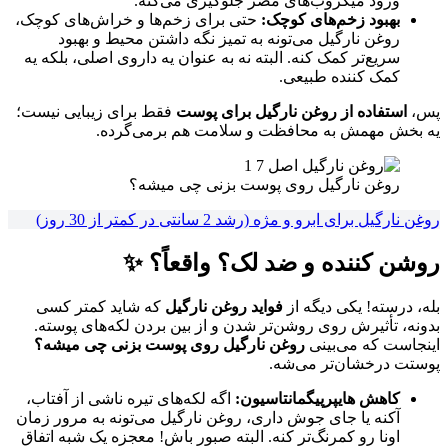
ورود میکروب‌های مضر جلوگیری می‌کنه.
بهبود زخم‌های کوچک:
حتی برای زخم‌ها و خراش‌های کوچک،
روغن نارگیل می‌تونه به تمیز نگه داشتن محیط و بهبود
سریع‌تر کمک کنه. البته نه به عنوان یه داروی اصلی، بلکه یه
کمک کننده طبیعی.
پس،
استفاده از روغن نارگیل برای پوست
فقط برای زیبایی نیست؛
یه بخش مهمش به محافظت و سلامت هم برمی‌گرده.
روغن نارگیل روی پوست بزنی چی میشه؟
روغن نارگیل برای ابرو و مژه (رشد 2 سانتی در کمتر از 30 روز)
روشن کننده و ضد لک؟ واقعاً؟ ✨
بله، درسته! یکی دیگه از
فواید روغن نارگیل
که شاید کمتر کسی
بدونه، تأثیرش روی روشن‌تر شدن و از بین بردن لکه‌های پوسته.
اینجاست که می‌بینی
روغن نارگیل روی پوست بزنی چی میشه؟
پوستت درخشان‌تر می‌شه.
کاهش هایپرپیگمانتاسیون:
اگه لکه‌های تیره ناشی از آفتاب،
آکنه یا جای جوش داری، روغن نارگیل می‌تونه به مرور زمان
اونا رو کمرنگ‌تر کنه. البته صبور باش! معجزه یک شبه اتفاق