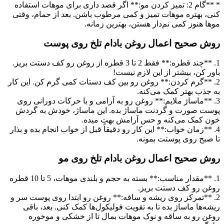
* **گام 2: تمیز کردن مو:** اگر قصد داری برای موهات استفاده
کنی، بهتره موهات تمیز و کمی مرطوب باشن. بعد از حمام، وقتی
موها هنوز کمی نم‌دار هستن، بهترین زمانه.
روش صحیح اعمال روغن بادام تلخ روی پوست
1. **چند قطره:** فقط 2 تا 3 قطره از روغن رو کف دستت بریز.
باور کن، بیشتر از این لازم نیست!
2. **گرم کردن:** روغن رو بین کف دستات کمی گرم کن. این کار
به جذب بهتر کمک می‌کنه.
3. **ماساژ ملایم:** روغن رو به آرامی و با حرکات دورانی روی
پوست صورت و گردنت ماساژ بده. این ماساژ، خودش به گردش
خون کمک می‌کنه و حس آرامش بهت میده.
4. **زمان خواب:** این کار رو دقیقاً قبل از خواب انجام بده و بذار
تا صبح روی پوستت بمونه.
روش صحیح اعمال روغن بادام تلخ روی مو
1. **مقدار مناسب:** بسته به حجم و بلندی موهات، 5 تا 10 قطره
روغن رو کف دستت بریز.
2. **تمرکز روی ریشه و ساقه:** روغن رو ابتدا روی پوست سر و
ریشه‌ها ماساژ بده تا به تقویت فولیکول‌ها کمک کنی. بعد، باقی
روغن رو به ساقه و نوک موهات بمال تا از خشکی و موخوره