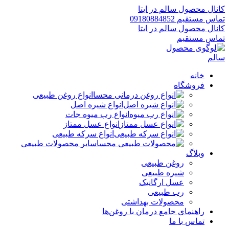
کانال محصول سالم در ایتا
تماس مستقیم 09180884852
کانال محصول سالم در ایتا
تماس مستقیم
خانه
فروشگاه
انواع روغن طبیعی
انواع شیره اصل
انواع رب میوه جات
انواع عسل ممتاز
انواع سرکه طبیعی
سایر محصولات طبیعی
وبلاگ
روغن طبیعی
شیره طبیعی
عسل ارگانیک
رب طبیعی
محصولات بهداشتی
راهنمای جامع درمان با روغن‌ها
تماس با ما