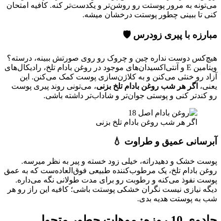
می‌تونه به مرور پوستت رو روشن‌تر و یکدست‌تر کنه. کافیه امتحان
کنی تا ببینی چطور پوستت درخشان میشه.
مبارزه با پیری زودرس 🛡️
هیچ‌کس دوست نداره چین و چروک رو روی صورتش ببینه، درسته؟
ویتامین E و آنتی‌اکسیدان‌های موجود در روغن بادام تلخ، رادیکال‌های
آزاد رو خنثی می‌کنن و به کلاژن‌سازی پوست کمک می‌کنن. این
یعنی،
اگر هر شب روغن بادام تلخ بزنی
، می‌تونی روند پیری پوست
رو کندتر کنی و پوستی جوان‌تر و شاداب‌تر داشته باشی.
اگر هر شب روغن بادام تلخ بزنی
آبرسانی عمیق و طراوت 💧
پوست خشک و دهیدراته، خیلی زود خسته و پیر به نظر میرسه.
روغن بادام تلخ، یک مرطوب‌کننده طبیعی فوق‌العاده‌ست که به عمق
پوست نفوذ می‌کنه و رطوبت رو برای مدت طولانی نگه می‌داره.
دیگه نیازی نیست نگران خشکی پوستت باشی؛ کافیه این راز رو هر
شب به پوستت هدیه بدی.
جادوی 10 روزه: موهات چطور متحول