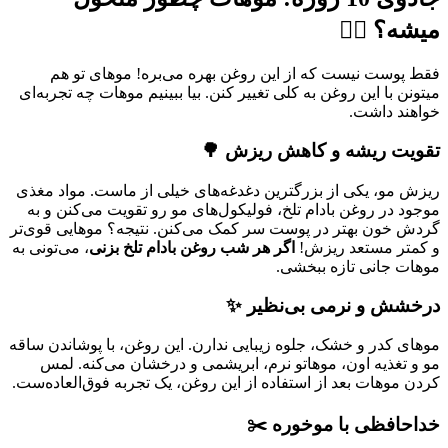
میشه؟ 💇‍♀️
فقط پوست نیست که از این روغن بهره می‌بره! موهای تو هم
میتونن با این روغن به کلی تغییر کنن. بیا ببینیم موهات چه تجربه‌ای
خواهند داشت.
تقویت ریشه و کاهش ریزش 🌳
ریزش مو، یکی از بزرگترین دغدغه‌های خیلی از ماست. مواد مغذی
موجود در روغن بادام تلخ، فولیکول‌های مو رو تقویت می‌کنن و به
گردش خون بهتر در پوست سر کمک می‌کنن. نتیجه؟ موهایی قوی‌تر
و کمتر مستعد ریزش!
اگر هر شب روغن بادام تلخ بزنی
، می‌تونی به
موهات جانی تازه ببخشی.
درخشش و نرمی بی‌نظیر ✨
موهای کدر و خشک، جلوه زیبایی ندارن. این روغن، با پوشاندن ساقه
مو و تغذیه اون، موهاتو نرم، ابریشمی و درخشان می‌کنه. لمس
کردن موهات بعد از استفاده از این روغن، یک تجربه فوق‌العاده‌ست.
خداحافظی با موخوره ✂️