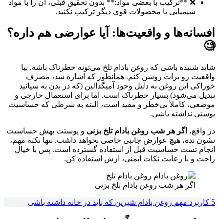
❌ **ترکیب با بعضی مواد:** بدون تحقیق قبلی، آن را با مواد
شیمیایی یا محصولات قوی دیگر ترکیب نکنید.
افسانه‌ها و واقعیت‌ها: آیا عوارضی هم داره؟
🧐
شاید شنیده باشی که روغن بادام تلخ می‌تونه خطرناک باشه. بیا
واقعیت رو برات روشن کنم. همانطور که اشاره شد، مصرف
خوراکی این روغن به دلیل وجود آمیگدالین (که در بدن به سیانید
تبدیل می‌شود) بسیار خطرناک است. اما برای استعمال خارجی و
موضعی، کاملاً بی‌خطر و مفید است، البته به شرطی که حساسیت
پوستی نداشته باشی.
در واقع،
اگر هر شب روغن بادام تلخ بزنی
و پوستت بهش حساسیت
نشون نده، هیچ عوارض جانبی خاصی نخواهد داشت. تنها نکته مهم،
انجام تست حساسیت قبل از استفاده گسترده است. پس با خیال
راحت و با رعایت نکات ایمنی، ازش استفاده کن.
اگر هر شب روغن بادام تلخ بزنی
5 کاربرد مهم روغن بادام شیرین که باید در خانه داشته باشی