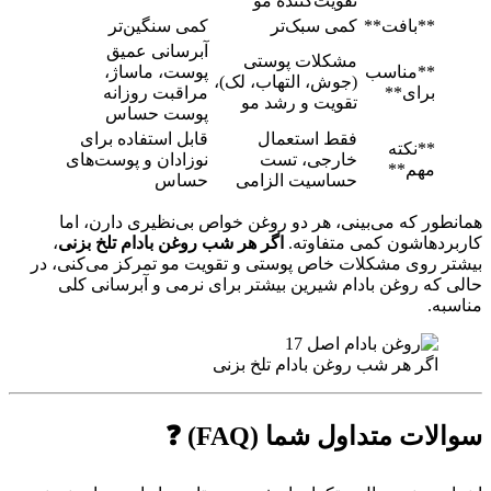
تقویت‌کننده مو
**بافت**
کمی سبک‌تر
کمی سنگین‌تر
آبرسانی عمیق
مشکلات پوستی
**مناسب
پوست، ماساژ،
(جوش، التهاب، لک)،
برای**
مراقبت روزانه
تقویت و رشد مو
پوست حساس
فقط استعمال
قابل استفاده برای
**نکته
خارجی، تست
نوزادان و پوست‌های
مهم**
حساسیت الزامی
حساس
همانطور که می‌بینی، هر دو روغن خواص بی‌نظیری دارن، اما
کاربردهاشون کمی متفاوته.
اگر هر شب روغن بادام تلخ بزنی
،
بیشتر روی مشکلات خاص پوستی و تقویت مو تمرکز می‌کنی، در
حالی که روغن بادام شیرین بیشتر برای نرمی و آبرسانی کلی
مناسبه.
اگر هر شب روغن بادام تلخ بزنی
سوالات متداول شما (FAQ) ❓