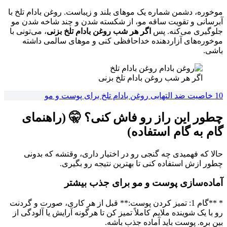
موخوره، دشمن شماره یک موهای بلند و زیباست. روغن بادام تلخ با
آبرسانی و تقویت ساقه مو، از شکسته شدن و چند شاخه شدن مو
جلوگیری می‌کنه. پس
اگر هر شب روغن بادام تلخ بزنی
، می‌تونی با
موخوره‌های آزاردهنده خداحافظی کنی و موهای سالمی داشته
باشی.
اگر هر شب روغن بادام تلخ بزنی
10 خاصیت ضد التهابی روغن بادام تلخ برای پوست و مو
چطور این راز رو فاش کنی؟ 🤫 (راهنمای
گام به گام استفاده)
حالا که فهمیدی چه گنجی رو در اختیار داری، وقتشه که بدونی
چطور ازش استفاده کنی تا بهترین نتیجه رو بگیری.
آماده‌سازی پوست و مو برای جذب بیشتر
* **گام 1: تمیز کردن پوست:** قبل از هر کاری، صورت و گردنت
رو با یک شوینده ملایم کاملاً تمیز کن تا هرگونه آرایش یا آلودگی از
بین بره. پوست باید آماده جذب باشه.