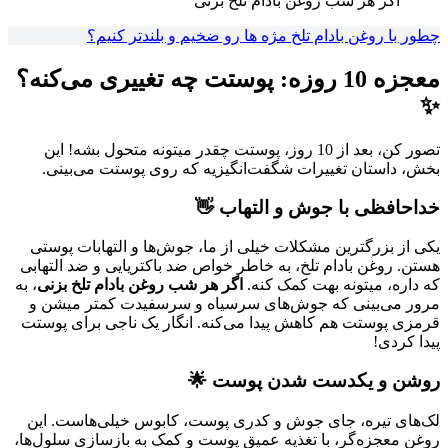
اگر هر شب روغن بادام تلخ بزنی
چطور با روغن بادام تلخ مژه ها رو ضخیم و بلندتر کنیم؟
معجزه 10 روزه: پوستت چه تغییری می‌کنه؟
✨
تصور کن، بعد از 10 روز، پوستت چقدر میتونه متحول بشه! این
بخش، داستان تغییرات شگفت‌انگیزیه که روی پوستت می‌بینی.
خداحافظی با جوش و التهاب 👋
یکی از بزرگترین مشکلات خیلی از ما، جوش‌ها و التهابات پوستی
هستن. روغن بادام تلخ، به خاطر خواص ضد باکتریایی و ضد التهابی
که داره، میتونه بهت کمک کنه.
اگر هر شب روغن بادام تلخ بزنی
، به
مرور می‌بینی که جوش‌های سرسیاه و سرسفیدت کمتر میشن و
قرمزی پوستت هم کاهش پیدا می‌کنه. انگار یک ناجی برای پوستت
پیدا کردی!
روشن و یکدست شدن پوست 🌟
لک‌های تیره، جای جوش و کدری پوست، کابوس خیلی‌هاست. این
روغن معجزه‌گر، با تغذیه عمیق پوست و کمک به بازسازی سلول‌ها،