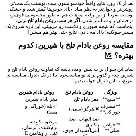
بعد از 10 روز، نتایج واقعاً خودشو نشون میده. پوستت یکدست‌تر،
روشن‌تر و جوان‌تر به نظر میاد. جای جوش‌ها کمتر شده و خشکی
پوستت تقریباً از بین رفته. موهات هم به طور محسوسی قوی‌تر،
درخشان‌تر و سالم‌تر شدن.
اگر هر شب روغن بادام تلخ بزنی
،
اینجاست که نتیجه صبوری و تلاشت رو می‌بینی. این تازه شروع یک
مسیر طولانیه؛ با ادامه دادن، نتایج حتی بهتر هم میشن!
مقایسه روغن بادام تلخ با شیرین: کدوم
بهتره؟ 🆚
شاید این سوال برات پیش اومده باشه که تفاوت روغن بادام تلخ و
شیرین چیه و کدوم برای تو مناسب‌تره. بیا در یک جدول مقایسه‌ای
سریع، به این سوال جواب بدیم:
ویژگی
روغن بادام تلخ
روغن بادام شیرین
**منبع**
مغز بادام تلخ
مغز بادام شیرین
**مصرف
✅ بله (خوراکی و
❌ هرگز (سمی)
خوراکی**
مفید)
ضد التهاب، ضد
مرطوب‌کننده،
**خواص
باکتری،
نرم‌کننده، آبرسان،
اصلی**
آنتی‌اکسیدان قوی،
غنی از ویتامین E