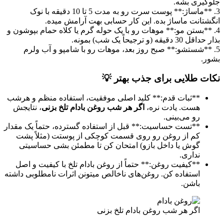
جلوگیری بشه.
3. **ماساژ:** پوست سرت رو به مدت 5 تا 10 دقیقه با نوک
انگشتانت ماساژ بده. این کار حسابی بهت آرامش میده.
4. **بستن مو:** موهات رو با یک حوله گرم یا کلاه حمام بپوشون و
بذار حداقل 30 دقیقه (و ترجیحاً یک شب) بمونه.
5. **شستشو:** صبح روز بعد، موهات رو با شامپو و آب ولرم
بشور.
نکات طلایی برای جذب بهتر 💡
**ثبات قدم:** کلید اصلی موفقیت، استفاده منظم و هرشب
هست. یادت نره،
اگر هر شب روغن بادام تلخ بزنی
، نتایجش
رو می‌بینی.
**تست حساسیت:** قبل از استفاده گسترده، حتماً یک مقدار
کم از روغن رو روی قسمت کوچکی از پوستت (مثلاً پشت
گوش یا داخل بازو) امتحان کن تا مطمئن بشی حساسیتی
نداری.
**کیفیت روغن:** حتماً از روغن بادام تلخ با کیفیت و اصل
استفاده کن. روغن‌های ناخالص میتونن اثرات نامطلوبی داشته
باشن.
اگر هر شب روغن بادام تلخ بزنی