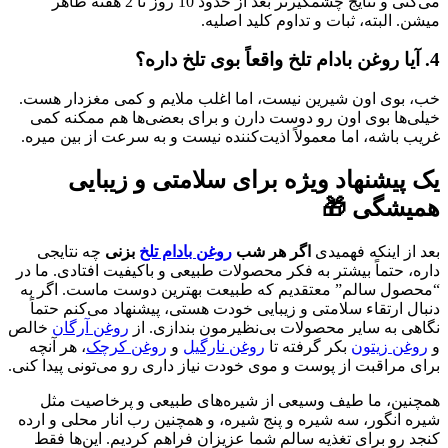
می‌کنی و نتایج چشمگیرتر بعد از حدود 10 روز تا 2 هفته ظاهر
میشن. البته، ثبات و تداوم کلید اصلیه.
4. آیا روغن بادام تلخ واقعاً بوی تلخ داره؟
خب، بوی اون شیرین نیست، اما اغلب ملایم و کمی مغزدار هست.
خیلی‌ها بوی اون رو دوست دارن و برای بعضی‌ها هم ممکنه کمی
غریب باشه، اما معمولاً اذیت‌کننده نیست و به سرعت از بین میره.
یک پیشنهاد ویژه برای سلامتی و زیبایی
همیشگی 🎁
بعد از اینکه فهمیدی
اگر هر شب
روغن بادام تلخ
بزنی
چه نتایجی
داره، حتماً بیشتر به فکر محصولات طبیعی و باکیفیت افتادی. ما در
“محصول سالم” معتقدیم که طبیعت بهترین دوست ماست. اگر به
دنبال ارتقاء سلامتی و زیبایی خودت هستی، پیشنهاد می‌کنم حتماً
نگاهی به سایر محصولات بی‌نظیرمون بندازی. از
روغن آرگان
خالص
و
روغن زیتون
بکر گرفته تا
روغن نارگیل
و
روغن کرچک
، هر آنچه
برای مراقبت از پوست و موی خودت نیاز داری رو می‌تونی پیدا کنی.
همچنین، ما طیف وسیعی از شیره‌های طبیعی و پرخاصیت مثل
شیره انگور، سه شیره و پنج شیره، و همچنین رب انار محلی و ارده
کنجد رو برای تغذیه سالم شما عزیزان فراهم کردیم. این‌ها فقط