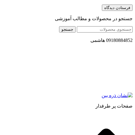
جستجو در محصولات و مطالب آموزشی
جستجو
09180884852 هاشمی
مجموعه محصول سالم (محسا) با تولید و ارسال محصولاتی کاملا
طبیعی ، اصل و باکیفیت مطلوب به سراسر کشور ، پتانسیل تامین
حجم انبوهی از سفارشات در داخل کشور را دارا میباشد ما در زمینه
فروش مستقیم انواع روغنهای درمانی و خوراکی ، انواع شیره های
اصل و طبیعی ، انواع رب میوه جات ، انواع عسل ، سرکه های
طبیعی ، ارده کنجد ، کره بادام زمینی و … فعالیت می کنیم.
صفحات پر طرفدار