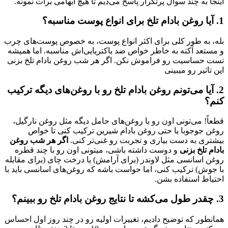
اینجا به چند سوال پرتکرار پاسخ می‌دیم تا هیچ ابهامی برات نمونه.
1. آیا روغن بادام تلخ برای انواع پوست مناسبه؟
بله، به طور کلی برای اکثر انواع پوست، به خصوص پوست‌های چرب
و مستعد آکنه به خاطر خواص ضد باکتریایی‌اش مناسبه. اما همیشه
تست حساسیت رو فراموش نکن. اگر هر شب روغن بادام تلخ بزنی
این تاثیر رو میبینی
2. آیا می‌تونم روغن بادام تلخ رو با روغن‌های دیگه ترکیب
کنم؟
قطعاً! می‌تونی اون رو با روغن‌های حامل دیگه مثل روغن نارگیل،
روغن جوجوبا یا حتی روغن بادام شیرین ترکیب کنی تا خواص
بیشتری به دست بیاری و تجربت رو غنی‌تر کنی.
اگر هر شب روغن
بادام تلخ بزنی
و دوست داشته باشی، میتونی اون رو با چند قطره
روغن اسانسی مثل لاوندر (برای آرامش) یا درخت چای (برای مقابله
با جوش) ترکیب کنی، اما حواست باشه که روغن‌های اسانسی باید با
احتیاط استفاده بشن.
3. چقدر طول می‌کشه تا نتایج روغن بادام تلخ رو ببینم؟
همانطور که توضیح دادیم، تغییرات اولیه رو در چند روز اول احساس