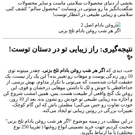
بخشی از دنیای محصولات سلامتی ماست و سایر محصولات
شگفت‌انگیز ما رو میتونی در وبسایت “محصول سالم” کشف کنی.
سلامتی و زیبایی طبیعی در انتظار توست!
اگر هر شب روغن بادام تلخ بزنی
نتیجه‌گیری: راز زیبایی تو در دستان توست!
✨
خب، دیدی که
اگر هر شب روغن بادام تلخ بزنی
، چقدر میتونه توی
10 روز زندگی پوست و موهات رو تغییر بده؟ این یک راز نیست، یک
حقیقت اثبات شده‌ست که می‌تونی با تکرار مداوم، بهش برسی. از
خداحافظی با جوش و لک تا داشتن موهایی درخشان و قوی، این
روغن یک گنج واقعی از طبیعت هست. پس، همین امشب شروع کن
و اجازه بده زیبایی طبیعی تو خودش رو نشون بده. بعد از 10 روز،
خودت تفاوت رو حس می‌کنی! مطمئن باش که این گام کوچک،
تغییرات بزرگی در روتین زیبایی تو ایجاد می‌کنه.
در این مطلب در زمینه موضوع “اگر هر شب روغن بادام تلخ بزنی”
صحبت کردیم جهت خرید تضمینی انواع روغنها ( تقریبا 250 نوع
مختلف) با ما ارتباط بگیرید.