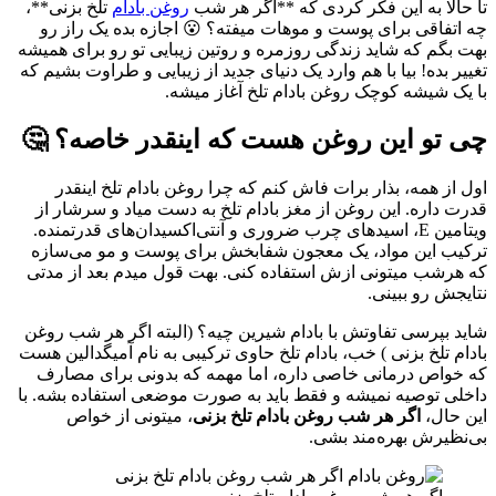
تا حالا به این فکر کردی که **اگر هر شب
روغن بادام
تلخ بزنی**،
چه اتفاقی برای پوست و موهات میفته؟ 😮 اجازه بده یک راز رو
بهت بگم که شاید زندگی روزمره و روتین زیبایی تو رو برای همیشه
تغییر بده! بیا با هم وارد یک دنیای جدید از زیبایی و طراوت بشیم که
با یک شیشه کوچک روغن بادام تلخ آغاز میشه.
چی تو این روغن هست که اینقدر خاصه؟ 🤔
اول از همه، بذار برات فاش کنم که چرا روغن بادام تلخ اینقدر
قدرت داره. این روغن از مغز بادام تلخ به دست میاد و سرشار از
ویتامین E، اسیدهای چرب ضروری و آنتی‌اکسیدان‌های قدرتمنده.
ترکیب این مواد، یک معجون شفابخش برای پوست و مو می‌سازه
که هرشب میتونی ازش استفاده کنی. بهت قول میدم بعد از مدتی
نتایجش رو ببینی.
شاید بپرسی تفاوتش با بادام شیرین چیه؟ (البته اگر هر شب روغن
بادام تلخ بزنی ) خب، بادام تلخ حاوی ترکیبی به نام آمیگدالین هست
که خواص درمانی خاصی داره، اما مهمه که بدونی برای مصارف
داخلی توصیه نمیشه و فقط باید به صورت موضعی استفاده بشه. با
این حال،
اگر هر شب روغن بادام تلخ بزنی
، میتونی از خواص
بی‌نظیرش بهره‌مند بشی.