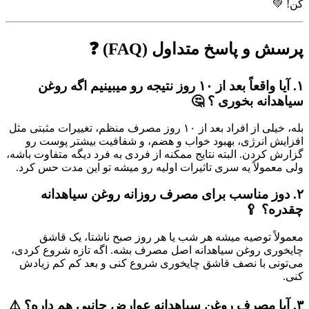
کن! 💚
پرسش و پاسخ متداول (FAQ) ❓
۱. آیا واقعاً بعد از ۱۰ روز نتیجه رو میبینیم اگه روغن
سیاهدانه بخوری ؟ 🤔
بله، خیلی از افراد بعد از ۱۰ روز مصرف منظم، تغییرات مثبتی مثل
افزایش انرژی، بهبود خواب و هضم، و شفافیت بیشتر پوست رو
گزارش کردن. البته نتایج ممکنه از فردی به فرد دیگه متفاوت باشه،
ولی معمولاً یه سری تاثیرات اولیه رو میشه تو این مدت حس کرد.
۲. دوز مناسب برای مصرف روزانه روغن سیاهدانه
چقدره؟ 🥄
معمولاً توصیه میشه هر شب یا هر روز صبح ناشتا، یک قاشق
چایخوری روغن سیاهدانه اصل مصرف بشه. اگه تازه شروع کردی،
می‌تونی با نصف قاشق چایخوری شروع کنی و بعد کم کم زیادش
کنی.
۳. آیا مصرف روغن سیاهدانه عوارض جانبی هم داره؟ ⚠️