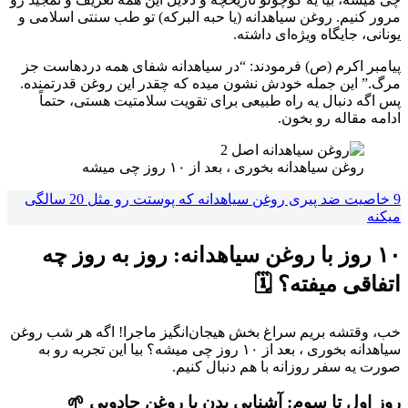
مرور کنیم. روغن سیاهدانه (یا حبه البرکه) تو طب سنتی اسلامی و
یونانی، جایگاه ویژه‌ای داشته.
پیامبر اکرم (ص) فرمودند: “در سیاهدانه شفای همه دردهاست جز
مرگ.” این جمله خودش نشون میده که چقدر این روغن قدرتمنده.
پس اگه دنبال یه راه طبیعی برای تقویت سلامتیت هستی، حتماً
ادامه مقاله رو بخون.
روغن سیاهدانه بخوری ، بعد از ۱۰ روز چی میشه
9 خاصیت ضد پیری روغن سیاهدانه که پوستت رو مثل 20 سالگی
میکنه
۱۰ روز با روغن سیاهدانه: روز به روز چه
اتفاقی میفته؟ 🗓️
خب، وقتشه بریم سراغ بخش هیجان‌انگیز ماجرا! اگه هر شب روغن
سیاهدانه بخوری ، بعد از ۱۰ روز چی میشه؟ بیا این تجربه رو به
صورت یه سفر روزانه با هم دنبال کنیم.
روز اول تا سوم: آشنایی بدن با روغن جادویی 🌱