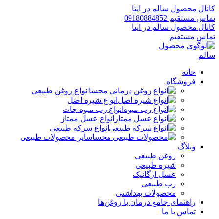
کانال محصول سالم در ایتا
تماس مستقیم 09180884852
کانال محصول سالم در ایتا
تماس مستقیم
خانه
فروشگاه
انواع روغن طبیعی
انواع شیره اصل
انواع رب میوه جات
انواع عسل ممتاز
انواع سرکه طبیعی
سایر محصولات طبیعی
وبلاگ
روغن طبیعی
شیره طبیعی
عسل ارگانیک
رب طبیعی
محصولات بهداشتی
راهنمای جامع درمان با روغن‌ها
تماس با ما