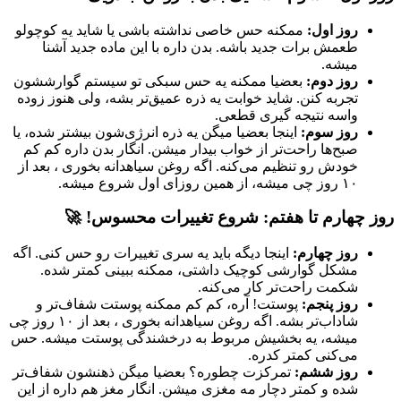
روز اول:
ممکنه حس خاصی نداشته باشی یا شاید یه کوچولو
طعمش برات جدید باشه. بدن داره با این ماده جدید آشنا
میشه.
روز دوم:
بعضیا ممکنه یه حس سبکی تو سیستم گوارششون
تجربه کنن. شاید خوابت یه ذره عمیق‌تر بشه، ولی هنوز زوده
واسه نتیجه گیری قطعی.
روز سوم:
اینجا بعضیا میگن یه ذره انرژی‌شون بیشتر شده، یا
صبح‌ها راحت‌تر از خواب بیدار میشن. انگار بدن داره کم کم
خودش رو تنظیم می‌کنه. اگه روغن سیاهدانه بخوری ، بعد از
۱۰ روز چی میشه، از همین روزای اول شروع میشه.
روز چهارم تا هفتم: شروع تغییرات محسوس! 🚀
روز چهارم:
اینجا دیگه باید یه سری تغییرات رو حس کنی. اگه
مشکل گوارشی کوچیک داشتی، ممکنه ببینی کمتر شده.
شکمت راحت‌تر کار می‌کنه.
روز پنجم:
پوستت! آره، کم کم ممکنه پوستت شفاف‌تر و
شاداب‌تر بشه. اگه روغن سیاهدانه بخوری ، بعد از ۱۰ روز چی
میشه، یه بخشیش مربوط به درخشندگی پوستت میشه. حس
می‌کنی کمتر کدره.
روز ششم:
تمرکزت چطوره؟ بعضیا میگن ذهنشون شفاف‌تر
شده و کمتر دچار مه مغزی میشن. انگار مغز هم داره از این