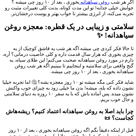
اگر هر شب
روغن سیاهدانه
بخوری ، بعد از ۱۰ روز چی میشه ؟
جوابش خیلی جذابه! تو این مدت کوتاه، بدنت کلی تغییرات مثبت رو
تجربه می‌کنه، از انرژی بیشتر تا خواب بهتر و پوست درخشان‌تر.
سلامتی و زیبایی در یک قطره: معجزه روغن
سیاهدانه! ✨
تا حالا فکر کردی چی میشه اگه هر شب یه قاشق کوچیک از یه
چیزی بخوری که هزار سال قدمت داره و کلی خاصیت درمانی؟ آره،
دارم در مورد روغن سیاهدانه صحبت می‌کنم! این طلای سیاه، یه
گنج واقعی برای سلامتیه و اینجاییم تا ببینیم اگه هر شب روغن
سیاهدانه بخوری ، بعد از ۱۰ روز چی میشه.
شاید فکر کنی مگه میشه تو ۱۰ روز معجزه بشه؟ 🤔 اما تجربه خیلیا
نشون داده که بله، میشه! بدن ما خیلی زود به چیزای خوب واکنش
نشون میده. پس آماده باش که با یه سفر ۱۰ روزه به دنیای سلامتی
و حال خوب بریم.
چرا باید اصلا به روغن سیاهدانه اعتماد کنیم؟ ریشه‌هاش
کجاست؟ 📜
قبل از اینکه دقیقاً بگم اگه روغن سیاهدانه بخوری ، بعد از ۱۰ روز
چی میشه، بیا یه کوچولو تاریخچه و دلایل این همه تعریف و تمجید رو