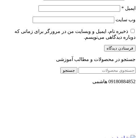
ایمیل
*
وب‌ سایت
ذخیره نام، ایمیل و وبسایت من در مرورگر برای زمانی که
دوباره دیدگاهی می‌نویسم.
جستجو در محصولات و مطالب آموزشی
جستجو
09180884852 هاشمی
مجموعه محصول سالم (محسا) با تولید و ارسال محصولاتی کاملا
طبیعی ، اصل و باکیفیت مطلوب به سراسر کشور ، پتانسیل تامین
حجم انبوهی از سفارشات در داخل کشور را دارا میباشد ما در زمینه
فروش مستقیم انواع روغنهای درمانی و خوراکی ، انواع شیره های
اصل و طبیعی ، انواع رب میوه جات ، انواع عسل ، سرکه های
طبیعی ، ارده کنجد ، کره بادام زمینی و … فعالیت می کنیم.