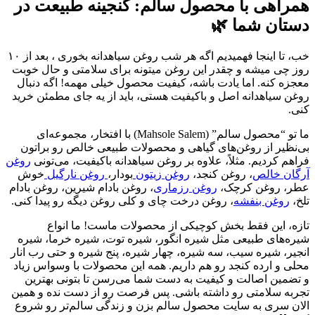
همراهی با محصول سالم: گنجینه طبیعت در
دستان شما 🌿
خب، تا اینجا فهمیدیم اگه هر شب روغن سیاهدانه بخوری ، بعد از ۱۰
روز چی میشه و چقدر این روغن میتونه برای سلامتی و حال خوبت
معجزه کنه. اما یادت باشه، کیفیت محصول خیلی مهمه! اگه دنبال
روغن سیاهدانه اصل و باکیفیت هستی، باید از یه جای مطمئن خرید
کنی.
ما تو “محصول سالم” (Mahsole Salem) با افتخار، مجموعه‌ای
بی‌نظیر از روغن‌های گیاهی و محصولات طبیعی خالص رو براتون
فراهم کردیم. مثلاً، علاوه بر روغن سیاهدانه باکیفیت، می‌تونی
روغن
آرگان خالص
، روغن کنجد،
روغن زیتون
بودار،
روغن نارگیل
خوش
عطر، روغن کرچک،
روغن رزماری
، روغن بادام شیرین، روغن بادام
تلخ،
روغن بنفشه
، روغن درخت چای و کلی روغن دیگه رو پیدا کنی.
تازه، این فقط بخش کوچیکی از محصولات ماست! ما انواع
شیره‌های طبیعی مثل شیره انگور، شیره توت، شیره خرما، شیره
انجیر، شیره سیب، سه شیره، چهار شیره، پنج شیره و حتی رب انار
محلی و ارده کنجد رو هم داریم. همه این محصولات با وسواس زیاد
و تضمین اصالت و کیفیت به دست شما می‌رسن تا بتونی بهترین
تجربه سلامتی رو داشته باشی. پس فرصت رو از دست نده و همین
الان سری به سایت محصول سالم بزن و زندگی سالم‌تر رو شروع