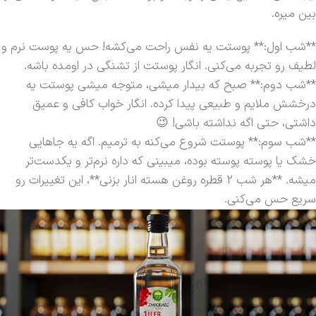
بین میره.
**شب اول:** پوستت یه نفس راحت می‌کشه! حس یه پوست نرم و
لطیف رو تجربه می‌کنی. انگار پوستت از تشنگی در اومده باشه.
**شب دوم:** صبح که بیدار میشی، متوجه میشی پوستت یه
درخشش ملایم و طبیعی پیدا کرده. انگار خواب کافی و عمیق
داشتی، حتی اگه نداشته باشی! 😉
**شب سوم:** پوستت شروع می‌کنه به ترمیم. اگه یه جاهایی
خشک یا پوسته پوسته بوده، میبینی که داره نرم‌تر و یکدست‌تر
میشه. **هر شب 2 قطره روغن هسته انار بزنی**، این تغییرات رو
سریع حس می‌کنی.