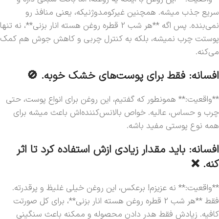
سریع جذب میشه. همچنین غیرکومدوژنیکه، یعنی منافذ رو
نمی‌بنده. پس اگه **هر شب 2 قطره روغن هسته انار بزنی**، نه تنها
پوستت چرب نمیشه، بلکه به کنترل چربی و کاهش جوش هم کمک
می‌کنه.
افسانه: فقط برای پوست‌های خشک خوبه. 🚫
**واقعیت:** همونطور که گفتیم، این روغن برای انواع پوست، حتی
چرب و حساس، عالیه. خواص بالانس‌کننده‌اش باعث میشه برای
همه نوع پوستی مفید باشه.
افسانه: باید مقدار زیادی ازش استفاده کرد تا اثر
کنه. ❌
**واقعیت:** نه عزیزم! برعکس، این روغن خیلی غلیظ و پرقدرته.
فقط **هر شب 2 قطره روغن هسته انار بزنی**، برای کل صورتت
کافیه. زیادش فقط هدر دادن محصوله و ممکنه باعث سنگینی