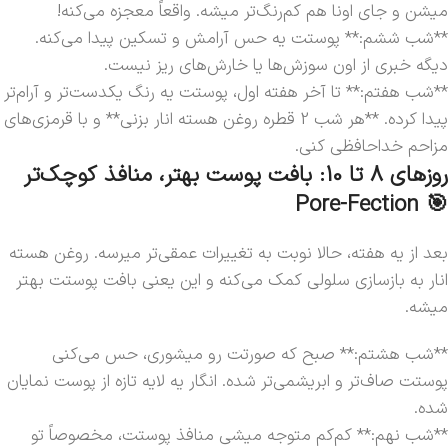
میشن و جای اونا هم کم‌رنگ‌تر میشه. واقعاً معجزه می‌کنه!
**شب ششم:** پوستت یه حس آرامش و تسکین پیدا می‌کنه.
دیگه خبری از اون سوزش‌ها یا خارش‌های ریز نیست.
**شب هفتم:** تا آخر هفته اول، پوستت یه رنگ یکدست‌تر و آرام‌تر
پیدا کرده. **هر شب 2 قطره روغن هسته انار بزنی** و با قرمزی‌های
مزاحم خداحافظی کنی.
روزهای 8 تا 10: بافت پوست بهتر، منافذ کوچک‌تر
🎯 Pore-Fection
بعد از یه هفته، حالا نوبت به تغییرات عمقی‌تر میرسه. روغن هسته
انار به بازسازی سلولی کمک می‌کنه و این یعنی بافت پوستت بهتر
میشه.
**شب هشتم:** صبح که صورتت رو میشوری، حس می‌کنی
پوستت صاف‌تر و ابریشمی‌تر شده. انگار یه لایه تازه از پوست نمایان
شده.
**شب نهم:** کم‌کم متوجه میشی منافذ پوستت، مخصوصاً تو