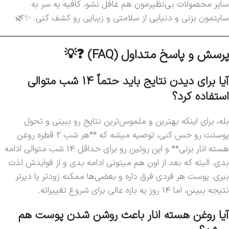
سایر محصولات بی‌نظیرمون هم غافل نشو. کافیه یه سر به
سایتمون بزنی و دنیایی از سلامتی و زیبایی رو کشف کنی. ✨🌿
پرسش و پاسخ متداول (FAQ) ❓💡
آیا برای دیدن نتایج باید حتماً 14 شب متوالی
استفاده کرد؟
بله، برای اینکه بهترین و ملموس‌ترین نتایج رو ببینی و تحول
پوستت رو حس کنی، توصیه میشه که **هر شب 2 قطره روغن
هسته انار بزنی** و این روتین رو برای حداقل 14 شب متوالی ادامه
بدی. البته که بعد از اون هم میتونی ادامه بدی و از فوایدش لذت
ببری. پوست هر فردی فرق داره و بعضی‌ها ممکنه زودتر یا دیرتر
نتیجه ببینن، اما 14 روز یه بازه عالی برای شروع تغییراته.
آیا روغن هسته انار باعث روشن شدن پوست هم