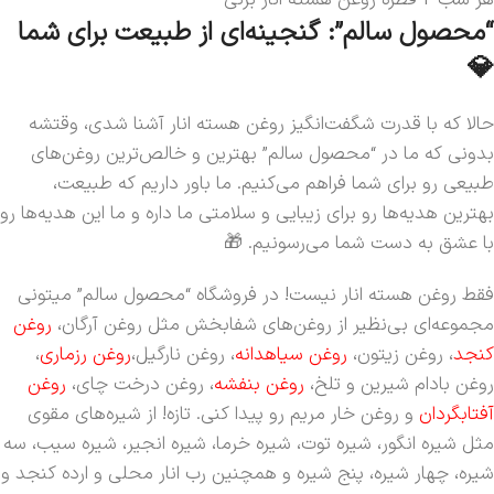
“محصول سالم”: گنجینه‌ای از طبیعت برای شما
💎
حالا که با قدرت شگفت‌انگیز روغن هسته انار آشنا شدی، وقتشه
بدونی که ما در “محصول سالم” بهترین و خالص‌ترین روغن‌های
طبیعی رو برای شما فراهم می‌کنیم. ما باور داریم که طبیعت،
بهترین هدیه‌ها رو برای زیبایی و سلامتی ما داره و ما این هدیه‌ها رو
با عشق به دست شما می‌رسونیم. 🎁
فقط روغن هسته انار نیست! در فروشگاه “محصول سالم” میتونی
مجموعه‌ای بی‌نظیر از روغن‌های شفابخش مثل روغن آرگان،
روغن
کنجد
، روغن زیتون،
روغن سیاهدانه
، روغن نارگیل،
روغن رزماری
،
روغن بادام شیرین و تلخ،
روغن بنفشه
، روغن درخت چای،
روغن
آفتابگردان
و روغن خار مریم رو پیدا کنی. تازه! از شیره‌های مقوی
مثل شیره انگور، شیره توت، شیره خرما، شیره انجیر، شیره سیب، سه
شیره، چهار شیره، پنج شیره و همچنین رب انار محلی و ارده کنجد و