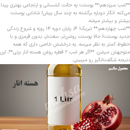
**شب سیزدهم:** پوستت یه حالت کشسانی و ارتجاعی بهتری پیدا
می‌کنه. انگار دوباره برگشته به چند سال پیش! شادابی پوستت
بیشتر و بیشتر میشه.
**شب چهاردهم:** تبریک! 🎉 پایان دوره 14 روزه و شروع زندگی
جدید پوستت! حالا پوستت روشن‌تر، سفت‌تر، بدون قرمزی و با
خطوط کمتر به نظر میرسه. یه درخشش خاصی داری که همه
متوجهش میشن. **اگر هر شب 2 قطره روغن هسته انار بزنی**، این
نتیجه شگفت‌انگیز رو میبینی.