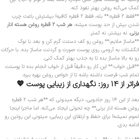
کمک می‌کنه روغن بهتر نفوذ کنه.
**فقط 2 قطره:** بله، فقط 2 قطره کافیه! بیشترش باعث چرب
شدن بیش از حد پوست میشه.
هر شب 2 قطره روغن هسته انار
بزنی
، نه بیشتر، نه کمتر.
**ماساژ ملایم:** روغن رو کف دستت گرم کن و بعد با نوک
انگشتات به آرومی روی پوست صورت و گردنت ماساژ بده. با حرکات
رو به بالا ماساژ بده تا به جذب بهتر کمک کنی.
**قبل خواب:** این کار رو دقیقاً قبل از خواب انجام بده تا پوستت
تمام شب فرصت داشته باشه تا از خواص روغن بهره ببره.
فراتر از 14 روز: نگهداری از زیبایی پوست 💖
بعد از این 14 روز جادویی، دیگه میدونی که **هر شب 2 قطره
روغن هسته انار بزنی** چه تحولی ایجاد می‌کنه. اما ماجرا اینجا
تموم نمیشه! برای حفظ و ارتقای این زیبایی، میتونی این روتین رو
ادامه بدی.