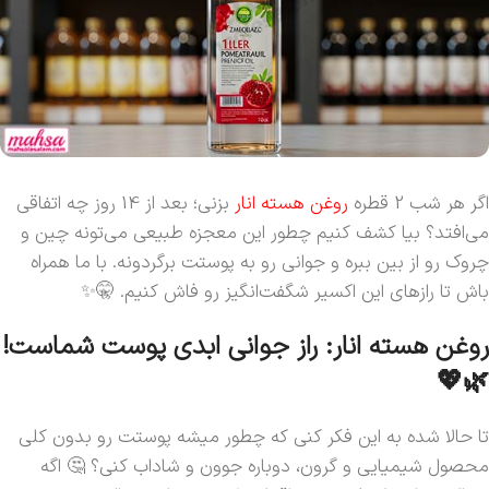
اگر هر شب 2 قطره
روغن هسته انار
بزنی؛ بعد از 14 روز چه اتفاقی
می‌افتد؟ بیا کشف کنیم چطور این معجزه طبیعی می‌تونه چین و
چروک رو از بین ببره و جوانی رو به پوستت برگردونه. با ما همراه
باش تا رازهای این اکسیر شگفت‌انگیز رو فاش کنیم. 🤫✨
روغن هسته انار: راز جوانی ابدی پوست شماست!
🌿💖
تا حالا شده به این فکر کنی که چطور میشه پوستت رو بدون کلی
محصول شیمیایی و گرون، دوباره جوون و شاداب کنی؟ 🤔 اگه