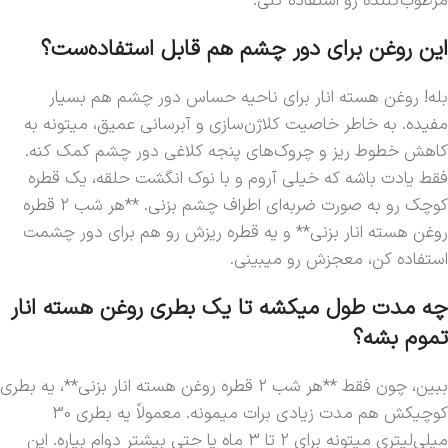
مرطوب‌کننده رو استفاده کنی.
این روغن برای دور چشم هم قابل استفاده‌ست؟
بله! روغن هسته انار برای ناحیه حساس دور چشم هم بسیار
مفیده. به خاطر خاصیت کلاژن‌سازی و آبرسانی عمیق، میتونه به
کاهش خطوط ریز و چروک‌های پنجه کلاغی دور چشم کمک کنه.
فقط یادت باشه که خیلی آروم و با نوک انگشت حلقه، یک قطره
کوچک رو به صورت ضربه‌ای اطراف چشم بزنی. **هر شب 2 قطره
روغن هسته انار بزنی** و یه قطره ریزش رو هم برای دور چشمت
استفاده کن، معجزش رو میبینی.
چه مدت طول میکشه تا یک بطری روغن هسته انار
تموم بشه؟
ببین، چون فقط **هر شب 2 قطره روغن هسته انار بزنی**، یه بطری
کوچیکش هم مدت زیادی برات میمونه. معمولاً یه بطری 30
میلی‌لیتری میتونه برای 2 تا 3 ماه یا حتی بیشتر دوام بیاره. این