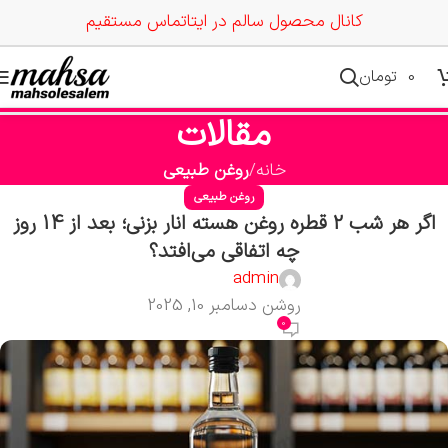
کانال محصول سالم در ایتا
تماس مستقیم
0
تومان
مقالات
خانه
روغن طبیعی
روغن طبیعی
اگر هر شب 2 قطره روغن هسته انار بزنی؛ بعد از 14 روز
چه اتفاقی می‌افتد؟
admin
روشن دسامبر 10, 2025
0