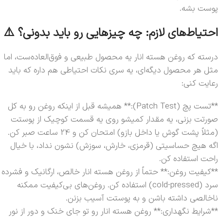
پوست بشه.
احتیاط‌های لازم: چه چیزهایی رو باید بدونی؟ ⚠️
درسته که روغن هسته انار یه محصول طبیعی و فوق‌العاده‌ست، اما
مثل هر محصول دیگه‌ای، یه سری نکات احتیاطی هم داره که باید
رعایت کنی:
**تست پچ (Patch Test):** همیشه قبل از اینکه روغن رو به کل
صورتت بزنی، یه مقدار کمیشو روی یه قسمت کوچیک از پوستت
(مثلاً پشت گوش یا داخل بازو) امتحان کن و 24 ساعت صبر کن.
اگه هیچ حساسیتی (قرمزی، خارش، سوزش) نشون نداد، با خیال
راحت استفاده کن.
**کیفیت روغن:** حتماً از روغن هسته انار خالص، ارگانیک و فشرده
سرد (cold-pressed) استفاده کن. روغن‌های بی‌کیفیت ممکنه
ناخالصی داشته باشن و به پوستت آسیب بزنن.
**شرایط نگهداری:** روغن هسته انار رو تو جای خنک و دور از نور