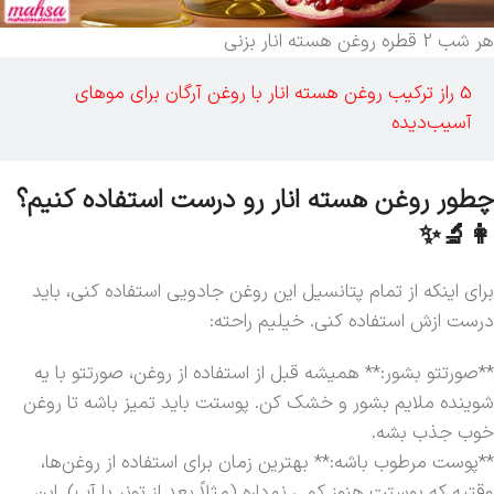
هر شب 2 قطره روغن هسته انار بزنی
5 راز ترکیب روغن هسته انار با روغن
آرگان
برای موهای
آسیب‌دیده
چطور روغن هسته انار رو درست استفاده کنیم؟
👩‍🔬✨
برای اینکه از تمام پتانسیل این روغن جادویی استفاده کنی، باید
درست ازش استفاده کنی. خیلیم راحته:
**صورتتو بشور:** همیشه قبل از استفاده از روغن، صورتتو با یه
شوینده ملایم بشور و خشک کن. پوستت باید تمیز باشه تا روغن
خوب جذب بشه.
**پوست مرطوب باشه:** بهترین زمان برای استفاده از روغن‌ها،
وقتیه که پوستت هنوز کمی نم‌داره (مثلاً بعد از تونر یا آب). این