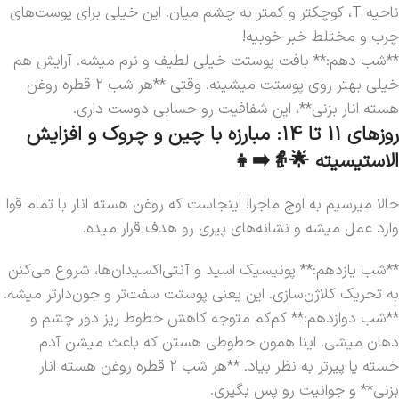
ناحیه T، کوچکتر و کمتر به چشم میان. این خیلی برای پوست‌های
چرب و مختلط خبر خوبیه!
**شب دهم:** بافت پوستت خیلی لطیف و نرم میشه. آرایش هم
خیلی بهتر روی پوستت میشینه. وقتی **هر شب 2 قطره روغن
هسته انار بزنی**، این شفافیت رو حسابی دوست داری.
روزهای 11 تا 14: مبارزه با چین و چروک و افزایش
الاستیسیته 🌟👵➡️👧
حالا میرسیم به اوج ماجرا! اینجاست که روغن هسته انار با تمام قوا
وارد عمل میشه و نشانه‌های پیری رو هدف قرار میده.
**شب یازدهم:** پونیسیک اسید و آنتی‌اکسیدان‌ها، شروع می‌کنن
به تحریک کلاژن‌سازی. این یعنی پوستت سفت‌تر و جون‌دارتر میشه.
**شب دوازدهم:** کم‌کم متوجه کاهش خطوط ریز دور چشم و
دهان میشی. اینا همون خطوطی هستن که باعث میشن آدم
خسته یا پیرتر به نظر بیاد. **هر شب 2 قطره روغن هسته انار
بزنی** و جوانیت رو پس بگیری.