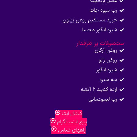
عسل ارگانیک
رب میوه جات
خرید مستقیم روغن زیتون
شیره انگور محسا
محصولات پر طرفدار
روغن آرگان
روغن زالو
شیره انگور
سه شیره
ارده کنجد 2 آتشه
رب لیموعمانی
کـانـال ایتـا
پیج اینستاگرام
راههای تماس