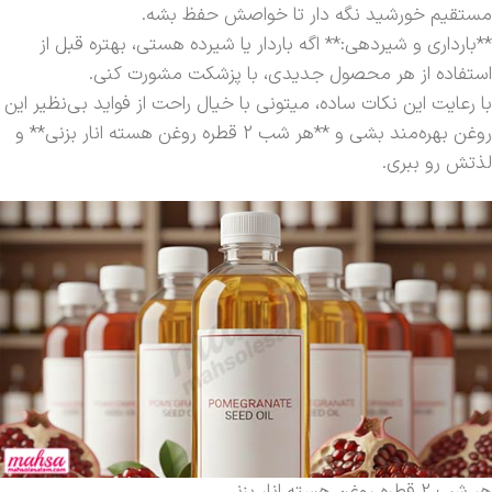
مستقیم خورشید نگه دار تا خواصش حفظ بشه.
**بارداری و شیردهی:** اگه باردار یا شیرده هستی، بهتره قبل از
استفاده از هر محصول جدیدی، با پزشکت مشورت کنی.
با رعایت این نکات ساده، میتونی با خیال راحت از فواید بی‌نظیر این
روغن بهره‌مند بشی و **هر شب 2 قطره روغن هسته انار بزنی** و
لذتش رو ببری.
هر شب 2 قطره روغن هسته انار بزنی