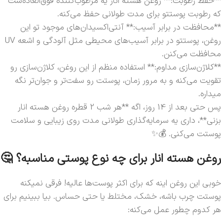
**حفظ رطوبت:** روغن هسته انار یه مرطوب‌کننده فوق‌العاده‌ست
که رطوبت پوستتو برای مدت طولانی حفظ می‌کنه.
**محافظت در برابر آسیب:** آنتی‌اکسیدان‌های موجود تو این
روغن، پوستتو در برابر آسیب‌های محیطی مثل آلودگی و اشعه UV
محافظت می‌کنن.
**کلاژن‌سازی مداوم:** استفاده منظم از این روغن، کلاژن‌سازی رو
تقویت می‌کنه و به مرور زمان، پوستت رو سفت‌تر و جوان‌تر نگه
میداره.
پس حتی بعد از 14 روز، اگه **هر شب 2 قطره روغن هسته انار
بزنی**، داری یه سرمایه‌گذاری طولانی مدت روی زیبایی و سلامت
پوستت می‌کنی. 💰✨
روغن هسته انار برای چه نوع پوستی مناسبه؟ 🤔
خوبی این روغن اینه که برای اکثر پوست‌ها عالیه! فرقی نمیکنه
پوستت چرب باشه، خشک، مختلط یا حتی حساس. بیا ببینیم برای
هر کدوم چطور عمل می‌کنه: