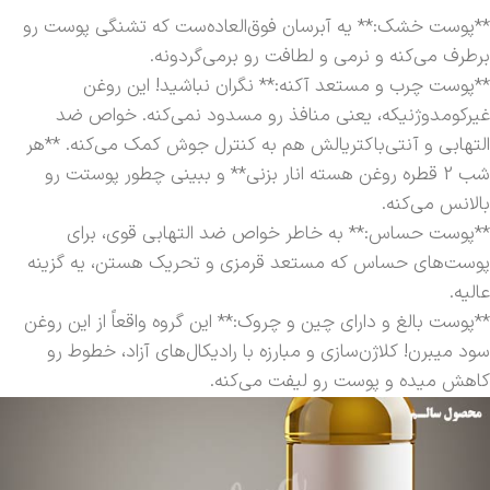
**پوست خشک:** یه آبرسان فوق‌العاده‌ست که تشنگی پوست رو
برطرف می‌کنه و نرمی و لطافت رو برمی‌گردونه.
**پوست چرب و مستعد آکنه:** نگران نباشید! این روغن
غیرکومدوژنیکه، یعنی منافذ رو مسدود نمی‌کنه. خواص ضد
التهابی و آنتی‌باکتریالش هم به کنترل جوش کمک می‌کنه. **هر
شب 2 قطره روغن هسته انار بزنی** و ببینی چطور پوستت رو
بالانس می‌کنه.
**پوست حساس:** به خاطر خواص ضد التهابی قوی، برای
پوست‌های حساس که مستعد قرمزی و تحریک هستن، یه گزینه
عالیه.
**پوست بالغ و دارای چین و چروک:** این گروه واقعاً از این روغن
سود میبرن! کلاژن‌سازی و مبارزه با رادیکال‌های آزاد، خطوط رو
کاهش میده و پوست رو لیفت می‌کنه.