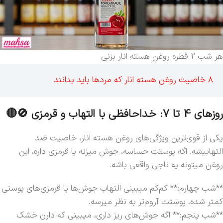
هر شب 2 قطره روغن هسته انار بزنی
8 خاصیت روغن هسته انار که مردها باید بدانند
روزهای 4 تا 7: خداحافظی با التهاب و قرمزی 🚫🔴
یکی از قوی‌ترین ویژگی‌های روغن هسته انار، خاصیت ضد
التهابیشه. اگه پوستت حساسه، جوش میزنه یا قرمزی داره، این
روغن میتونه یه ناجی واقعی باشه.
**شب چهارم:** کم‌کم میبینی التهاب جوش‌ها یا قرمزی‌های پوستی
کمتر شده. پوستت آروم‌تر به نظر میرسه.
**شب پنجم:** اگه جوش‌های ریز داری، میبینی که دارن خشک