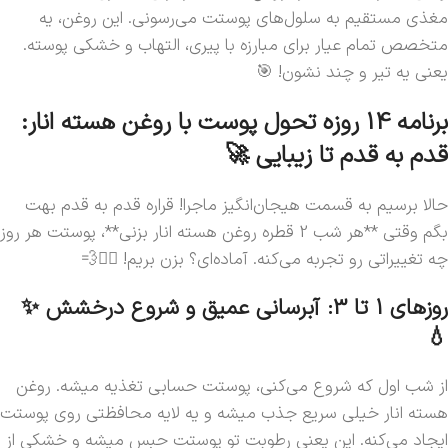
مغذی مستقیم به سلول‌های پوستت می‌رسونی. این روغن، یه
متخصص تمام عیار برای مبارزه با پیری، التهاب و خشکی پوسته.
یعنی یه تیر و چند نشون! 🎯
برنامه 14 روزه تحول پوست با روغن هسته انار:
قدم به قدم تا زیبایی 🚀
حالا برسیم به قسمت هیجان‌انگیز ماجرا! قراره قدم به قدم بهت
بگم وقتی **هر شب 2 قطره روغن هسته انار بزنی**، پوستت هر روز
چه تغییراتی رو تجربه می‌کنه. آماده‌ای؟ بزن بریم! 🏃‍♀️💨
روزهای 1 تا 3: آبرسانی عمیق و شروع درخشش ✨
💧
از شب اول که شروع می‌کنی، پوستت حسابی تغذیه میشه. روغن
هسته انار خیلی سریع جذب میشه و یه لایه محافظتی روی پوستت
ایجاد می‌کنه. این یعنی رطوبت تو پوستت حبس میشه و خشکی از