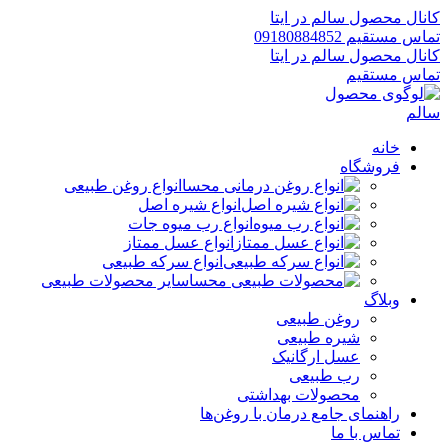
کانال محصول سالم در ایتا
تماس مستقیم 09180884852
کانال محصول سالم در ایتا
تماس مستقیم
خانه
فروشگاه
انواع روغن طبیعی
انواع شیره اصل
انواع رب میوه جات
انواع عسل ممتاز
انواع سرکه طبیعی
سایر محصولات طبیعی
وبلاگ
روغن طبیعی
شیره طبیعی
عسل ارگانیک
رب طبیعی
محصولات بهداشتی
راهنمای جامع درمان با روغن‌ها
تماس با ما