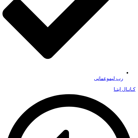
رب لیموعمانی
کـانـال ایتـا