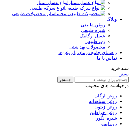
انواع عسل ممتاز
انواع سرکه طبیعی
سایر محصولات طبیعی
وبلاگ
روغن طبیعی
شیره طبیعی
عسل ارگانیک
رب طبیعی
محصولات بهداشتی
راهنمای جامع درمان با روغن‌ها
تماس با ما
سبد خرید
بستن
جستجو
درخواست های محبوب:
روغن آرگان
روغن سیاهدانه
روغن زیتون
روغن خراطین
شیره انگور
رب لیمو