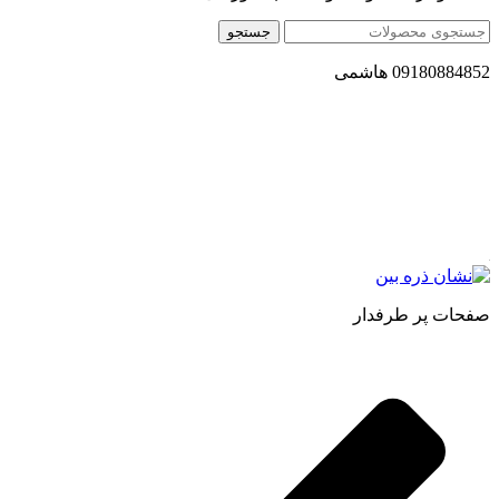
جستجو
09180884852 هاشمی
مجموعه محصول سالم (محسا) با تولید و ارسال محصولاتی کاملا
طبیعی ، اصل و باکیفیت مطلوب به سراسر کشور ، پتانسیل تامین
حجم انبوهی از سفارشات در داخل کشور را دارا میباشد ما در زمینه
فروش مستقیم انواع روغنهای درمانی و خوراکی ، انواع شیره های
اصل و طبیعی ، انواع رب میوه جات ، انواع عسل ، سرکه های
طبیعی ، ارده کنجد ، کره بادام زمینی و … فعالیت می کنیم.
صفحات پر طرفدار