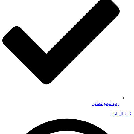
رب لیموعمانی
کـانـال ایتـا