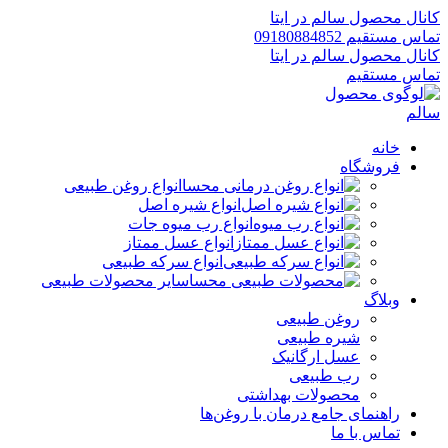
کانال محصول سالم در ایتا
تماس مستقیم 09180884852
کانال محصول سالم در ایتا
تماس مستقیم
خانه
فروشگاه
انواع روغن طبیعی
انواع شیره اصل
انواع رب میوه جات
انواع عسل ممتاز
انواع سرکه طبیعی
سایر محصولات طبیعی
وبلاگ
روغن طبیعی
شیره طبیعی
عسل ارگانیک
رب طبیعی
محصولات بهداشتی
راهنمای جامع درمان با روغن‌ها
تماس با ما