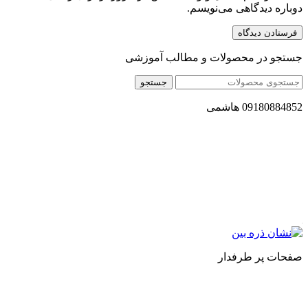
دوباره دیدگاهی می‌نویسم.
جستجو در محصولات و مطالب آموزشی
جستجو
09180884852 هاشمی
مجموعه محصول سالم (محسا) با تولید و ارسال محصولاتی کاملا
طبیعی ، اصل و باکیفیت مطلوب به سراسر کشور ، پتانسیل تامین
حجم انبوهی از سفارشات در داخل کشور را دارا میباشد ما در زمینه
فروش مستقیم انواع روغنهای درمانی و خوراکی ، انواع شیره های
اصل و طبیعی ، انواع رب میوه جات ، انواع عسل ، سرکه های
طبیعی ، ارده کنجد ، کره بادام زمینی و … فعالیت می کنیم.
صفحات پر طرفدار