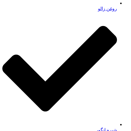
روغن زالو
شیره انگور