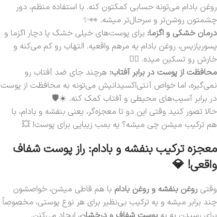
روغن بادام می‌تونه حسابی کمکتون کنه. با استفاده منظم، دور
چشمتون روشن‌تر و سرحال‌تر میشه. 👀✨
درمان خشکی و اگزما:
برای پوست‌های خیلی خشک یا دچار اگزما و
پسوریازیس، روغن بادام یه مرهم واقعیه. التهاب رو کم می‌کنه و
خارش رو تسکین میده. 🧘‍♀️
محافظت از پوست در برابر آفتاب:
هرچند جای ضد آفتاب رو
نمی‌گیره، اما خواص آنتی‌اکسیدانیش می‌تونه به محافظت از پوست
در برابر آسیب‌های محیطی و آفتاب کمک کنه. ☀️🛡️
حالا تصور کنید وقتی این دو تا معجزه‌گر، یعنی بنفشه و بادام، با
هم ترکیب میشن چی میشه؟ یه بمب زیبایی برای پوست! 💥
معجزه ترکیب بنفشه و بادام: راز پوست شفاف
واقعی! 💎
وقتی
روغن بنفشه و روغن بادام
با هم قاطی میشن، خواصشون
چند برابر میشه و یه ترکیب بی‌نظیر برای هر نوع پوستی، مخصوصاً
برای رسیدن به یه
پوست شفاف و درخشان
، ایجاد می‌کنن.