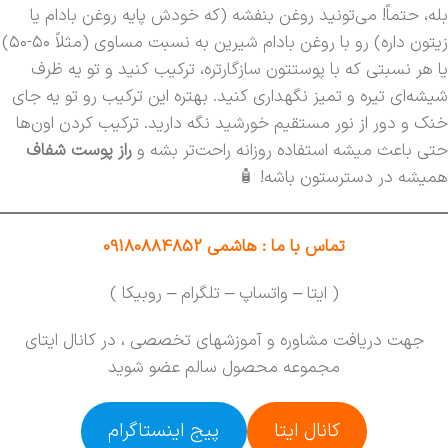
بله، حتماً! می‌تونید روغن بنفشه (که خودش پایه روغن بادام یا
زیتون داره) رو با روغن بادام شیرین به نسبت مساوی (مثلاً ۵۰-۵۰)
یا هر نسبتی که با پوستتون سازگارتره، ترکیب کنید و تو یه ظرف
شیشه‌ای تیره و تمیز نگهداری کنید. بهتره این ترکیب رو تو یه جای
خنک و دور از نور مستقیم خورشید نگه دارید. ترکیب کردن اون‌ها
حتی باعث میشه استفاده روزانه راحت‌تر بشه و
راز پوست شفاف
همیشه در دسترستون باشه! 🧴
تماس با ما : هاشمی 09180884852
( ایتا – واتساپ – تلگرام – روبیکا )
جهت دریافت مشاوره و آموزشهای تخصصی ، در کانال ایتای
مجموعه محصول سالم عضو شوید
کانال ایتا
پیج اینستاگرام