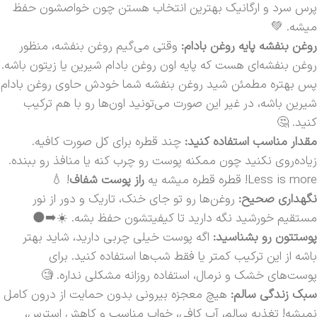
پرس سرد و ارگانیک بهترین انتخاب هستن چون خواصشون حفظ
میشه. 💚
روغن بنفشه پایه روغن بادام:
وقتی می‌گیم روغن بنفشه، منظور
روغن بنفشه‌ای هست که پایه اون روغن بادام شیرین یا زیتون باشه.
پس بهتره مطمئن شید روغن بنفشه شما خودش حاوی روغن بادام
شیرین باشه، در غیر این صورت می‌تونید اون‌ها رو با هم ترکیب
کنید. 🤔
مقدار مناسب استفاده کنید:
چند قطره برای کل صورت کافیه.
زیاده‌روی نکنید چون ممکنه پوست رو چرب کنه یا منافذ رو ببنده.
Less is more! قطره قطره میشه یه
راز پوست شفاف
! 💧
نگهداری صحیح:
روغن‌ها رو تو جای خنک، تاریک و دور از نور
مستقیم خورشید نگه دارید تا کیفیتشون حفظ بشه. ☀️➡️🌑
پوستتون رو بشناسید:
اگه پوست خیلی چربی دارید، شاید بهتر
باشه از این ترکیب کمتر یا فقط شب‌ها استفاده کنید. برای
پوست‌های خشک و نرمال، استفاده روزانه مشکلی نداره. 🧐
سبک زندگی سالم:
هیچ معجزه بیرونی بدون حمایت از درون کامل
نمیشه! تغذیه سالم، آب کافی، خواب مناسب و کاهش استرس،