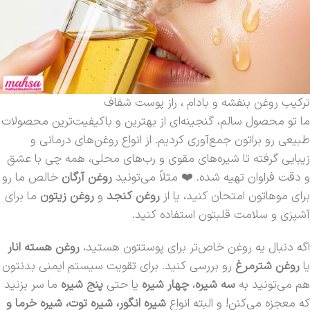
ترکیب روغن بنفشه و بادام ، راز پوست شفاف
ما تو محصول سالم، گنجینه‌ای از بهترین و باکیفیت‌ترین محصولات
طبیعی رو براتون جمع‌آوری کردیم. از انواع روغن‌های درمانی و
زیبایی گرفته تا شیره‌های مقوی و رب‌های محلی، همه چی با عشق
و دقت فراوان تهیه شده. ❤️ مثلاً می‌تونید
روغن آرگان
خالص ما رو
برای موهاتون امتحان کنید، یا از
روغن کنجد
و
روغن زیتون
ما برای
آشپزی و سلامت قلبتون استفاده کنید.
اگه دنبال یه روغن خاص‌تر برای پوستتون هستید،
روغن هسته انار
یا
روغن شترمرغ
رو بررسی کنید. برای تقویت سیستم ایمنی بدنتون
هم می‌تونید به
سه شیره
،
چهار شیره
یا حتی
پنج شیره
ما سر بزنید
که معجزه می‌کنن! و البته انواع
شیره انگور، شیره توت، شیره خرما و