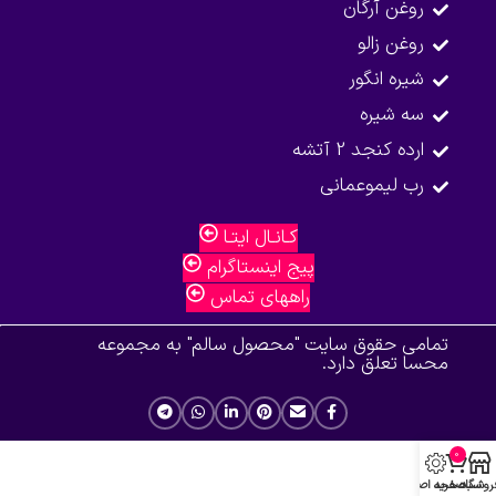
روغن آرگان
روغن زالو
شیره انگور
سه شیره
ارده کنجد 2 آتشه
رب لیموعمانی
کـانـال ایتـا
پیج اینستاگرام
راههای تماس
تمامی حقوق سایت "محصول سالم" به مجموعه
محسا تعلق دارد.
0
روشگاه
سبد خرید
صفحه اصلی