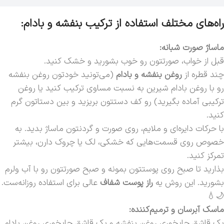
راه‌های مختلف استفاده از ترکیب بنفشه و بادام:
ماساژ صورت شبانه:
قبل از خواب، صورتتون رو خوب بشورید و خشک کنید.
چند قطره از
روغن بنفشه و بادام
(می‌تونید خودتون روغن بنفشه
رو با روغن بادام شیرین به نسبت مساوی ترکیب کنید یا روغن
ترکیبی آماده بگیرید) رو کف دستتون بریزید و بین دستاتون گرم
کنید.
با حرکات دایره‌ای و ملایم، روی صورت و گردنتون ماساژ بدید. به
خصوص روی قسمت‌هایی که خشکی، لک یا چروک دارن، بیشتر
تمرکز کنید.
بذارید تا صبح روی پوستتون بمونه و صبح صورتتون رو با آب ولرم
بشورید. این روش یه
راز پوست شفاف
عالی برای استفاده روزانه‌ست.
🌙💧
ماسک آبرسان و ترمیم‌کننده:
یک قاشق چایخوری روغن بنفشه و یک قاشق چایخوری روغن بادام