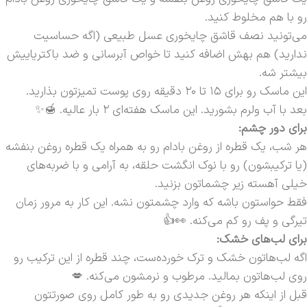
رو با هم مخلوط کنید.
می‌تونید نصف قاشق چایخوری عسل طبیعی (اگه حساسیت
ندارید) هم بهش اضافه کنید تا خواص آبرسانی و ضد باکتریاییش
بیشتر شه.
این ماسک رو برای ۱۵ تا ۲۰ دقیقه روی پوست تمیزتون بذارید.
بعد با آب ولرم بشورید. این ماسک هفته‌ای ۲ بار عالیه. 🍯✨
برای دور چشم:
هر شب، یک قطره از روغن بادام رو به همراه یک قطره روغن بنفشه
(یا ترکیبشون) رو با نوک انگشت حلقه، به آرامی و با ضربه‌های
خیلی آهسته زیر چشماتون بزنید.
فقط حواستون باشه که وارد چشمتون نشه. این کار به مرور زمان
تیرگی و پف رو کم می‌کنه. 👀👍
برای لب‌های خشک:
اگه لب‌هاتون خشک و ترک خورده‌ست، چند قطره از این ترکیب رو
روی لب‌هاتون بمالید. مرطوب و نرمشون می‌کنه. 💋
قبل از اینکه هر روغن جدیدی رو به طور کامل روی صورتتون