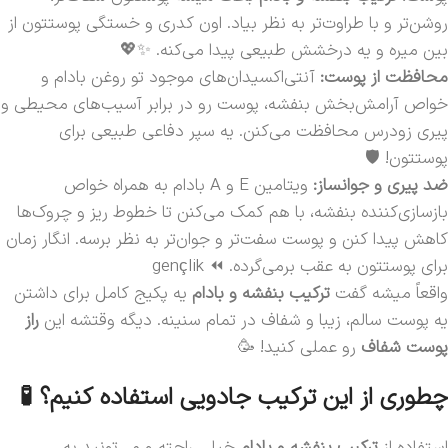
روشن‌تر و با طراوت‌تر به نظر بیاد. اون کدری و خستگی پوستتون از
بین میره و یه درخشش طبیعی پیدا می‌کنه. ✨💖
محافظت از پوست:
آنتی‌اکسیدان‌های موجود تو روغن بادام و
خواص آرامش‌بخش بنفشه، پوست رو در برابر آسیب‌های محیطی و
پیری زودرس محافظت می‌کنن. یه سپر دفاعی طبیعی برای
پوستتون! 🛡️
ضد پیری و جوانساز:
ویتامین E و A بادام به همراه خواص
بازسازی‌کننده بنفشه، با هم کمک می‌کنن تا خطوط ریز و چروک‌ها
کاهش پیدا کنن و پوست سفت‌تر و جوان‌تر به نظر برسه. انگار زمان
برای پوستتون به عقب برمی‌گرده. ⏪ gençlik
واقعاً میشه گفت
ترکیب بنفشه و بادام
یه پکیج کامل برای داشتن
یه پوست سالم، زیبا و شفاف در تمام سنینه. دیگه وقتشه این
راز
پوست شفاف
رو عملی کنید! 🥳
چطوری از این ترکیب جادویی استفاده کنیم؟ 🧪
استفاده از
ترکیب بنفشه و بادام
خیلی راحته و می‌تونید به