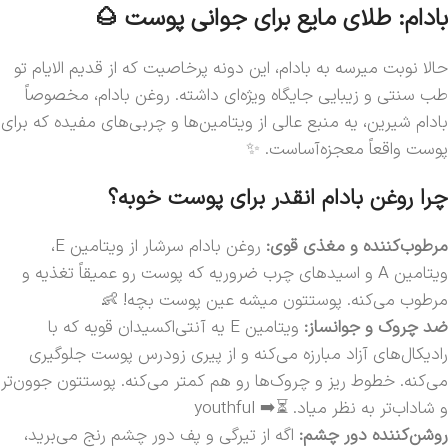
بادام: طلای مایع برای جوانی پوست 🌰
حالا نوبت میرسه به بادام، این دونه پرخاصیت که از قدیم الایام تو
طب سنتی و زیبایی جایگاه ویژه‌ای داشته. روغن بادام، مخصوصاً
بادام شیرین، یه منبع عالی از ویتامین‌ها و چربی‌های مفیده که برای
پوست واقعاً معجزه‌آساست. ✨
چرا روغن بادام انقدر برای پوست خوبه؟
مرطوب‌کننده و مغذی قوی:
روغن بادام سرشار از ویتامین E،
ویتامین A و اسیدهای چرب ضروریه که پوست رو عمیقاً تغذیه و
مرطوب می‌کنه. پوستتون میشه عین پوست بچه! 👶
ضد چروک و جوانساز:
ویتامین E یه آنتی‌اکسیدان قویه که با
رادیکال‌های آزاد مبارزه می‌کنه و از پیری زودرس پوست جلوگیری
می‌کنه. خطوط ریز و چروک‌ها رو هم کمتر می‌کنه. پوستتون جوون‌تر
و شاداب‌تر به نظر میاد. ⏳➡️ youthful
روشن‌کننده دور چشم:
اگه از تیرگی و پف دور چشم رنج می‌برید،