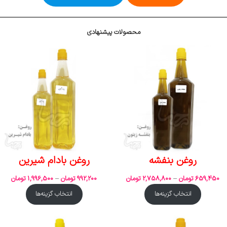
محصولات پیشنهادی
روغن بنفشه
روغن بادام شیرین
659,450
تومان
–
2,758,800
تومان
992,200
تومان
–
1,996,500
تومان
انتخاب گزینه‌ها
انتخاب گزینه‌ها