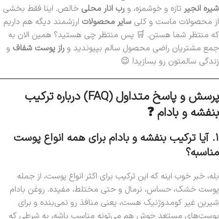
شیره انجیر
تازه و خوشمزه، و
رب انار محلی
خالص. اینا فقط بخشی
از محصولات ماست و کلی
سایر محصولات
ارزشمند دیگه هم داریم
که منتظر شما هستن. 🛒 پس منتظر چی هستید؟ همین الان به
جمع مشتریان راضی محصول سالم بپیوندید و
راز پوست شفاف
و
زندگی سالمتون رو بسازید! 😉
پرسش و پاسخ متداول (FAQ) درباره ترکیب
بنفشه و بادام ❓
۱. آیا ترکیب بنفشه و بادام برای همه انواع پوست
مناسبه؟
بله، خبر خوب اینه که این ترکیب برای اکثر انواع پوست، از جمله
پوست خشک، حساس، نرمال و حتی مختلط، مفیده. روغن بادام
شیرین غیر کومدوژنیک هست، یعنی منافذ رو نمی‌بنده و برای
پوست‌های مستعد جوش هم می‌تونه مناسب باشه، به شرطی که