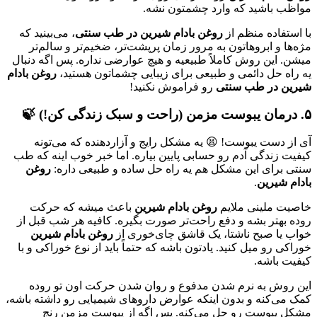
مواظب باشید که وارد چشمتون نشه.
با استفاده منظم از
روغن بادام شیرین در طب سنتی
، می‌بینید که
مژه‌ها و ابروهاتون به مرور زمان پرپشت‌تر، ضخیم‌تر و سالم‌تر
میشن. این روش کاملاً طبیعیه و هیچ عوارضی نداره. پس اگه دنبال
یه راه حل دائمی و طبیعی برای زیبایی چشماتون هستید،
روغن بادام
شیرین در طب سنتی
رو فراموش نکنید!
۵. درمان یبوست مزمن (راحت و سبک زندگی کن!) 🍃
آی از دست یبوست! 😫 یه مشکل رایج و آزاردهنده که می‌تونه
کیفیت زندگی آدم رو حسابی پایین بیاره. اما خبر خوب اینه که طب
سنتی برای این مشکل هم یه راه حل ساده و طبیعی داره:
روغن
بادام شیرین
.
خاصیت ملینی ملایم
روغن بادام شیرین
باعث میشه که حرکت
روده بهتر بشه و دفع راحت‌تر صورت بگیره. کافیه هر شب قبل از
خواب یا صبح ناشتا، یک قاشق چای‌خوری از
روغن بادام شیرین
خوراکی رو میل کنید. یادتون باشه که حتماً باید از نوع خوراکی و با
کیفیت باشه.
این روش به نرم شدن مدفوع و روان شدن حرکت اون تو روده
کمک می‌کنه و بدون اینکه عوارض داروهای شیمیایی رو داشته باشه،
مشکل یبوست رو حل می‌کنه. پس اگه از یبوست مزمن رنج