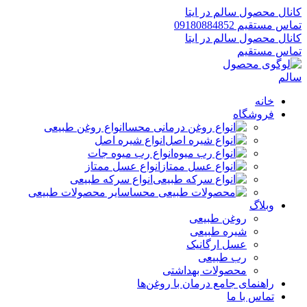
کانال محصول سالم در ایتا
تماس مستقیم 09180884852
کانال محصول سالم در ایتا
تماس مستقیم
خانه
فروشگاه
انواع روغن طبیعی
انواع شیره اصل
انواع رب میوه جات
انواع عسل ممتاز
انواع سرکه طبیعی
سایر محصولات طبیعی
وبلاگ
روغن طبیعی
شیره طبیعی
عسل ارگانیک
رب طبیعی
محصولات بهداشتی
راهنمای جامع درمان با روغن‌ها
تماس با ما