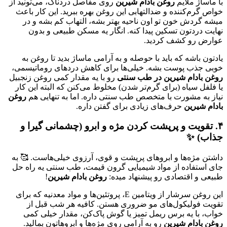
با ماساژ ملایم
روغن بادام شیرین
روی مفاصل دردناک، می‌تونید از
خواص گرم‌کننده و ضدالتهابی این روغن بهره ببرید. این کار باعث
میشه گردش خون تو اون ناحیه بهتر بشه، التهاب کم بشه و در
نهایت دردتون تسکین پیدا کنه. انگار یه مسکن طبیعی و بدون
عوارض رو کشف کردید.
یادتون باشه که باید با حوصله و به آرامی ماساژ بدید تا روغن به
خوبی جذب پوست بشه. خیلی‌ها برای کاهش دردهای روماتیسمی،
روغن بادام شیرین در طب سنتی
رو با یه مقدار کمی روغن زنجبیل
یا فلفل سیاه (برای گرم‌تر شدن) مخلوط می‌کنن که البته این کار
نیاز به مشورت با متخصص طب سنتی داره. اما به تنهایی هم
روغن
بادام شیرین
حرف‌های زیادی برای گفتن داره.
۴. تقویت و پرپشت کردن مژه و ابرو (چشمانی گیرا و
جذاب) ✨
داشتن مژه‌ها و ابروهای پرپشت و قوی، آرزوی خیلی‌هاست. 🥰 به
جای استفاده از مواد شیمیایی گرون قیمت، طب سنتی یه راه حل
طبیعی و اقتصادی رو پیشنهاد میده:
روغن بادام شیرین
!
این روغن سرشار از ویتامین E، پروتئین‌ها و مواد معدنیه که برای
تقویت فولیکول‌های مو ضروری هستن. کافیه هر شب قبل از
خواب، با یه برس ریمل تمیز یا گوش پاک‌کن، مقدار خیلی کمی
روغن بادام شیرین
رو به آرامی روی مژه‌ها و ابروهاتون بمالید.