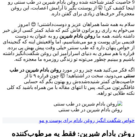
9 خاصیت کمتر شناخته شده روغن بادام شیرین در طب سنتی رو
اینجا کشف کن! 🤫 از پوستت بگیر تا آرامش اعصابت، این روغن
معجزه‌گر حرف‌های زیادی برای گفتن داره.
سلام به همه شما همراهان عزیز و دوست‌داشتنی! 😍 امروز
می‌خوام یه رازی رو براتون فاش کنم که شاید کمتر کسی ازش خبر
داشته باشه. همه ما
روغن بادام شیرین
رو به عنوان یه دوست
قدیمی برای پوست و مو می‌شناسیم، اما واقعیتش اینه که گنجینه‌ای
از خواص پنهان داره که طب سنتی خیلی وقت پیش بهش پی برده.
قراره با هم سفری به دنیای اسرارآمیز این روغن شگفت‌انگیز داشته
باشیم و ببینیم چطور می‌تونه تو زندگی روزمره ما معجزه کنه.
اگه فکر می‌کنید همه چیز رو در مورد
روغن بادام شیرین در طب
سنتی
می‌دونید، سخت در اشتباهید! 🤯 چون قراره ۹ تا از
خاصیت‌های کمتر شنیده‌شده‌ش رو بهتون بگم که حسابی
غافلگیرتون می‌کنه. پس تا انتهای مقاله با من همراه باشید که کلی
نکته طلایی تو راهه.
روغن بادام شیرین در طب سنتی
خواص شگفت انگیز روغن بادام برای پوست و مو
روغن بادام شیرین: فقط یه مرطوب‌کننده