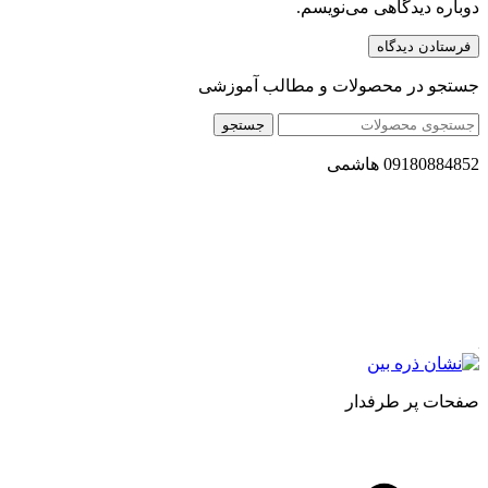
دوباره دیدگاهی می‌نویسم.
جستجو در محصولات و مطالب آموزشی
جستجو
09180884852 هاشمی
مجموعه محصول سالم (محسا) با تولید و ارسال محصولاتی کاملا
طبیعی ، اصل و باکیفیت مطلوب به سراسر کشور ، پتانسیل تامین
حجم انبوهی از سفارشات در داخل کشور را دارا میباشد ما در زمینه
فروش مستقیم انواع روغنهای درمانی و خوراکی ، انواع شیره های
اصل و طبیعی ، انواع رب میوه جات ، انواع عسل ، سرکه های
طبیعی ، ارده کنجد ، کره بادام زمینی و … فعالیت می کنیم.
صفحات پر طرفدار