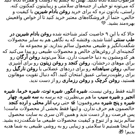
که می‌تونه تو خیلی از جنبه‌های سلامتی و زیباییتون کمکتون کنه.
راستی، یادتون نره که برای خرید
روغن بادام شیرین
با کیفیت و
خالص، حتماً از فروشگاه‌های معتبر خرید کنید تا از خواص واقعیش
بهره‌مند بشید. 💚
حالا که با این ۹ خاصیت کمتر شناخته شده
روغن بادام شیرین در
طب سنتی
آشنا شدید، وقتشه که یه نگاهی هم به سایر محصولات
شگفت‌انگیز و طبیعی محصول سالم بندازید. تو مجموعه ما،
گنجینه‌ای از روغن‌های خالص و محصولات طبیعی رو پیدا می‌کنید که
هر کدومشون یه دنیا خاصیت دارن. مثلاً می‌تونید
روغن آرگان
رو
برای موهای درخشان،
روغن کنجد
و
روغن زیتون
رو برای آشپزی
سالم،
روغن سیاهدانه
رو برای دردهای عضلانی یا
روغن نارگیل
رو
برای رطوبت‌رسانی عمیق امتحان کنید. اگه دنبال تقویت موهاتون
هستید،
روغن کرچک
و
روغن رزماری
رو از دست ندید.
البته فقط روغن نیست،
شیره انگور
،
شیره توت
،
شیره خرما
،
شیره
انجیر
و
شیره سیب
ما هم بی‌نظیرن، چه برسه به
سه شیره
،
چهار
شیره
و
پنج شیره
معروفمون! 🍯 حتی
رب انار محلی
و
ارده کنجد
خالصمون هم حرف ندارن. و اینها فقط بخشی از محصولات ماست!
پس فرصت رو از دست ندید و همین الان سری به سایت محصول
سالم بزنید و از تنوع و کیفیت محصولات طبیعی ما شگفت‌زده بشید.
ما اینجا هستیم تا سلامتی و زیبایی رو به روشی طبیعی به شما هدیه
بدیم! 🎁