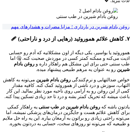
لذت ببرید. 💖
روغن بادام شیرین در طب سنتی
روغن بادام شیرین در بارداری ؛ مزایا مضرات و هشدارهای مهم
۷. کاهش علائم هموروئید (رهایی از درد و ناراحتی) 🩹
هموروئید یا بواسیر، یکی دیگه از اون مشکلاتیه که آدم رو حسابی
اذیت می‌کنه و ممکنه کمتر کسی در موردش صحبت کنه. 🤐 اما
طب سنتی حتی برای این مشکل هم راهکار داره و
روغن بادام
شیرین
رو به عنوان یه مرهم طبیعی پیشنهاد میده.
خواص ضدالتهابی و نرم‌کنندگی
روغن بادام شیرین
می‌تونه به کاهش
التهاب، سوزش و درد ناشی از هموروئید کمک کنه. کافیه مقدار
کمی از این روغن رو به آرامی روی ناحیه مورد نظر بمالید. این کار
باعث میشه که تحریک کمتر بشه و درد تا حد زیادی تسکین پیدا کنه.
یادتون باشه که
روغن بادام شیرین در طب سنتی
یه راهکار کمکی
برای کاهش علائم هست و جایگزین درمان‌های پزشکی نمیشه، اما
می‌تونه راحتی زیادی رو براتون به ارمغان بیاره. این یه راه حل ملایم
و طبیعیه که می‌تونه تو روزهای سخت، حسابی به دردتون بخوره.