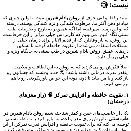
نیست! 🧐
ببینید رفقا، وقتی حرف از
روغن بادام شیرین
میشه، اولین چیزی که
میاد تو ذهن اکثر ما، مرطوب کنندگی و نرم کنندگی پوسته. درسته
که تو این زمینه بی‌رقیبه، اما اگه عمیق‌تر به تاریخ و تجربیات طب
سنتی نگاه کنیم، می‌بینیم که کاربردش خیلی فراتر از این حرفاست.
این روغن، یه یار وفاداره که از قدیم الایام برای درمان خیلی از
مشکلات استفاده می‌شده. از تقویت حافظه گرفته تا تسکین
دردهای عمیق،
روغن بادام شیرین در طب سنتی
یه جایگاه ویژه و
خیلی پررنگ داره.
اصلاً فکرش رو می‌کردید که یه روغن به این لطافت و ملایمت،
اینقدر قدرت درمانی داشته باشه؟ 🤔 خب، وقتشه که چشاتون رو
باز کنید و با من بیاید تا دونه دونه این خواص باورنکردنی رو با هم
بررسی کنیم.
۱. تقویت حافظه و افزایش تمرکز 🧠 (راز مغزهای
درخشان)
یکی از خاصیت‌های خفن و کمتر شناخته شده
روغن بادام شیرین در
طب سنتی
، تأثیرش روی مغز و اعصابه. باور کنید یا نه، طب سنتی
توصیه می‌کنه که برای تقویت حافظه و افزایش قدرت تمرکز، از این
روغن استفاده کنید. چطوری؟ هم می‌تونید خوراکی مصرفش کنید و