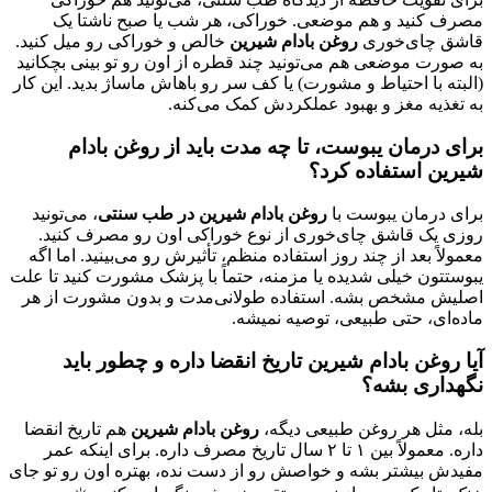
مصرف کنید و هم موضعی. خوراکی، هر شب یا صبح ناشتا یک
قاشق چای‌خوری
روغن بادام شیرین
خالص و خوراکی رو میل کنید.
به صورت موضعی هم می‌تونید چند قطره از اون رو تو بینی بچکانید
(البته با احتیاط و مشورت) یا کف سر رو باهاش ماساژ بدید. این کار
به تغذیه مغز و بهبود عملکردش کمک می‌کنه.
برای درمان یبوست، تا چه مدت باید از
روغن بادام
شیرین
استفاده کرد؟
برای درمان یبوست با
روغن بادام شیرین در طب سنتی
، می‌تونید
روزی یک قاشق چای‌خوری از نوع خوراکی اون رو مصرف کنید.
معمولاً بعد از چند روز استفاده منظم، تأثیرش رو می‌بینید. اما اگه
یبوستتون خیلی شدیده یا مزمنه، حتماً با پزشک مشورت کنید تا علت
اصلیش مشخص بشه. استفاده طولانی‌مدت و بدون مشورت از هر
ماده‌ای، حتی طبیعی، توصیه نمیشه.
آیا
روغن بادام شیرین
تاریخ انقضا داره و چطور باید
نگهداری بشه؟
بله، مثل هر روغن طبیعی دیگه،
روغن بادام شیرین
هم تاریخ انقضا
داره. معمولاً بین ۱ تا ۲ سال تاریخ مصرف داره. برای اینکه عمر
مفیدش بیشتر بشه و خواصش رو از دست نده، بهتره اون رو تو جای