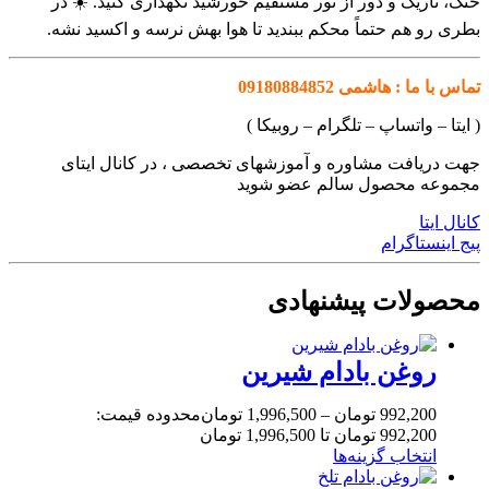
خنک، تاریک و دور از نور مستقیم خورشید نگهداری کنید. ☀️ در
بطری رو هم حتماً محکم ببندید تا هوا بهش نرسه و اکسید نشه.
تماس با ما : هاشمی 09180884852
( ایتا – واتساپ – تلگرام – روبیکا )
جهت دریافت مشاوره و آموزشهای تخصصی ، در کانال ایتای
مجموعه محصول سالم عضو شوید
کانال ایتا
پیج اینستاگرام
محصولات پیشنهادی
روغن بادام شیرین
992,200
تومان
–
1,996,500
تومان
محدوده قیمت:
992,200 تومان تا 1,996,500 تومان
انتخاب گزینه‌ها