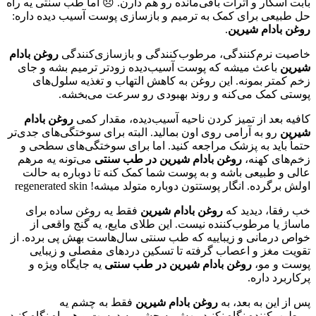
بابت اسکار و اثرات باقی‌مانده رو هم دارن. 😞 اما طب سنتی یه راه
حل طبیعی برای کمک به ترمیم و بازسازی پوست آسیب دیده داره:
روغن بادام شیرین
.
خاصیت نرم‌کنندگی، مرطوب‌کنندگی و بازسازی‌کنندگی
روغن بادام
شیرین
باعث میشه که پوست آسیب‌دیده زودتر ترمیم بشه و جای
زخم کمتر بمونه. این روغن به کاهش التهاب و تغذیه سلول‌های
پوستی کمک می‌کنه و روند بهبودی رو سرعت می‌بخشه.
کافیه بعد از تمیز کردن ناحیه آسیب‌دیده، مقدار کمی
روغن بادام
شیرین
رو به آرامی روی اون بمالید. البته برای سوختگی‌های جدی‌تر
حتماً باید به پزشک مراجعه کنید. اما برای سوختگی‌های سطحی و
زخم‌های کهنه،
روغن بادام شیرین در طب سنتی
می‌تونه یه مرهم
عالی و طبیعی باشه و به پوست شما کمک کنه تا دوباره به حالت
اولش برگرده. انگار پوستتون دوباره متولد میشه! regenerated skin
خب رفقا، دیدید که
روغن بادام شیرین
فقط یه روغن ساده برای
ماساژ یا مرطوب‌کننده نیست. این طلای مایع، یه گنج واقعی از
خواص درمانی و زیباییه که طب سنتی سال‌هاست بهش پی برده. از
تقویت مغز و اعصاب گرفته تا تسکین دردهای مفصلی و زیبایی
پوست و مو،
روغن بادام شیرین در طب سنتی
یه جایگاه ویژه و
پرکاربرد داره.
پس از این به بعد، به
روغن بادام شیرین
فقط به چشم یه
مرطوب‌کننده نگاه نکنید. بهش به چشم یه دوست و همراه نگاه کنید