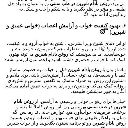
می‌برید،
روغن بادام شیرین در طب سنتی
رو به عنوان یه راه حل
طبیعی و مؤثر در نظر بگیرید و با یه شکم راحت و سبک، به
زندگیتون ادامه بدید. 😌
۶. بهبود کیفیت خواب و آرامش اعصاب (خوابی عمیق و
شیرین) 😴
تو این دنیای شلوغ و پر استرس، داشتن یه خواب آروم و با کیفیت،
شده آرزو! 😔 استرس و اضطراب هم که مهمون ناخونده بیشتر
خونه‌هاست. اما می‌دونستید که
روغن بادام شیرین
می‌تونه بهتون
کمک کنه تا خواب راحت‌تری داشته باشید و اعصابتون آروم‌تر بشه؟
ماساژ بدن با
روغن بادام شیرین
قبل از خواب، به خصوص ماساژ
کف پا و شقیقه‌ها، می‌تونه حسابی آرامش‌بخش باشه. بوی ملایم و
دلنشین این روغن، به همراه ماساژ، به کاهش استرس و تنش‌های
روزانه کمک می‌کنه و بدنتون رو برای یه خواب عمیق آماده می‌کنه.
انگار یه جور مدیتیشن طبیعیه.
خیلی‌ها برای رفع بی‌خوابی و رسیدن به آرامش، از
روغن بادام
شیرین در طب سنتی
بهره می‌برن. این روش کاملاً طبیعیه و
برخلاف قرص‌های خواب‌آور، هیچ عوارض جانبی نداره. پس اگه
دنبال یه راهکار طبیعی برای خواب بهتر و اعصاب آروم‌تر هستید،
روغن بادام شیرین
رو تو برنامه شبتون بگنجونید و از خواب شیرین