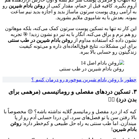
آروم بگیره. کافیه قبل از حمام، مقدار کمی از
روغن بادام شیرین
رو
به آرامی روی پوست سرتون ماساژ بدید و اجازه بدید نیم ساعت
بمونه. بعدش با یه شامپوی ملایم بشورید.
این کار نه تنها به تسکین پوست سرتون کمک می‌کنه، بلکه موهاتون
رو هم نرم و براق می‌کنه. انگار با یه تیر دو نشون زدید! 🎯 تجربه
نشون داده که استفاده مداوم از
روغن بادام شیرین در طب سنتی
برای این مشکلات، نتایج فوق‌العاده‌ای داره و می‌تونه کیفیت
زندگیتون رو حسابی بالا ببره.
روغن بادام شیرین در طب سنتی
چطور با روغن بادام شیرین موخوره رو درمان کنیم ؟
۳. تسکین دردهای مفصلی و روماتیسمی (مرهمی برای
بدن درد) 🧘‍♀️
کیه که از درد مفصل و رماتیسم گلایه نداشته باشه؟ 😔 مخصوصاً با
بالا رفتن سن یا تو فصل‌های سرد، این دردا حسابی آدم رو از پا
میندازن. اما طب سنتی یه راه حل طبیعی و کم‌خطر داره:
روغن
بادام شیرین
!