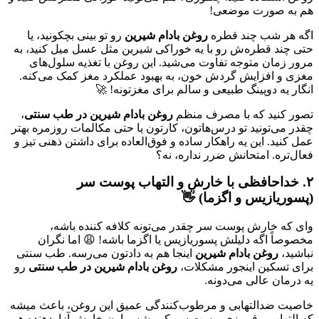
هم به صورت موضعی!
اگه هر شب چند قطره
روغن بادام شیرین
رو تو بینی بچکونید، یا
حتی چند قطره‌ش رو با یه خوراکی شیرین مثل عسل میل کنید، به
مرور زمان متوجه تفاوت می‌شید. این روغن با تغذیه سلول‌های
مغزی و افزایش گردش خون، به بهبود عملکرد مغز کمک می‌کنه.
انگار یه دوپینگ طبیعی و سالم برای مغزتونه! 🚀
تصور کنید که با مصرف منظم
روغن بادام شیرین در طب سنتی
،
چقدر می‌تونید تو درس‌هاتون، کارتون یا حتی مکالمات روزمره بهتر
عمل کنید. این یه راهکار ساده و فوق‌العاده برای داشتن ذهنی تیز و
فعال‌تره. امتحانش ضرر نداره، نه؟
۲. خداحافظی با خارش و التهاب پوست سر
(پسوریازیس و اگزما) 👋
وای که خارش پوست سر چقدر می‌تونه کلافه کننده باشه،
مخصوصاً اگه دلیلش پسوریازیس یا اگزما باشه! 😩 اما نگران
نباشید،
روغن بادام شیرین
اینجا هم به دادتون می‌رسه. طب سنتی
برای تسکین اینجور مشکلات،
روغن بادام شیرین در طب سنتی
رو
یه درمان عالی می‌دونه.
خاصیت ضدالتهابی و مرطوب‌کنندگی عمیق این روغن، باعث میشه
که التهاب و قرمزی پوست سر کم بشه و اون خارش آزاردهنده هم