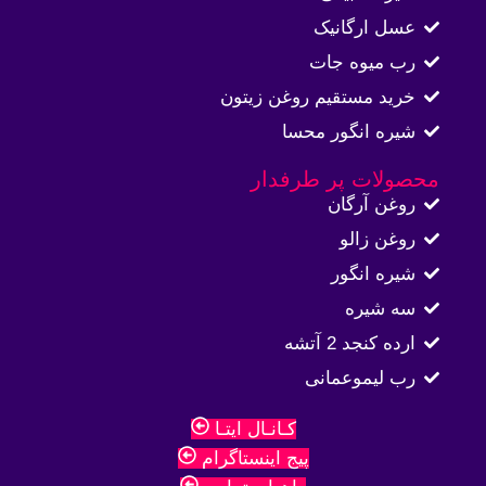
عسل ارگانیک
رب میوه جات
خرید مستقیم روغن زیتون
شیره انگور محسا
محصولات پر طرفدار
روغن آرگان
روغن زالو
شیره انگور
سه شیره
ارده کنجد 2 آتشه
رب لیموعمانی
کـانـال ایتـا
پیج اینستاگرام