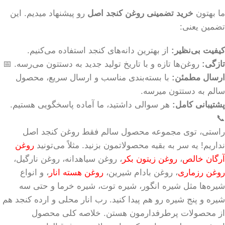
ما بهتون
خرید تضمینی روغن کنجد اصل
رو پیشنهاد میدیم. این
تضمین یعنی:
کیفیت بی‌نظیر:
از بهترین دانه‌های کنجد استفاده می‌کنیم.
تازگی:
روغن‌ها تازه و با تاریخ تولید جدید به دستتون می‌رسه. 📅
ارسال مطمئن:
با بسته‌بندی مناسب و ارسال سریع، محصول
سالم به دستتون میرسه.
پشتیبانی کامل:
هر سوالی داشتید، ما آماده پاسخگویی هستیم.
📞
راستی، توی مجموعه محصول سالم فقط روغن کنجد اصل
نداریم! یه سر به بقیه محصولاتمون بزنید. مثلاً می‌تونید
روغن
آرگان خالص
،
روغن زیتون بکر
، روغن سیاهدانه، روغن نارگیل،
روغن رزماری
، روغن بادام شیرین،
روغن هسته انار
، و انواع
شیره‌ها مثل شیره انگور، شیره توت، شیره خرما و حتی سه
شیره و پنج شیره رو هم پیدا کنید. رب انار محلی و ارده کنجد هم
از محصولات پرطرفدارمون هستن. خلاصه کلی محصول