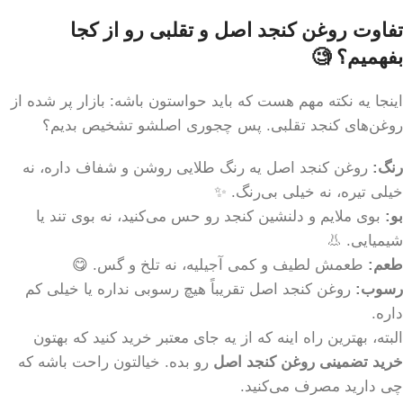
تفاوت روغن کنجد اصل و تقلبی رو از کجا
بفهمیم؟ 🧐
اینجا یه نکته مهم هست که باید حواستون باشه: بازار پر شده از
روغن‌های کنجد تقلبی. پس چجوری اصلشو تشخیص بدیم؟
رنگ:
روغن کنجد اصل یه رنگ طلایی روشن و شفاف داره، نه
خیلی تیره، نه خیلی بی‌رنگ. ✨
بو:
بوی ملایم و دلنشین کنجد رو حس می‌کنید، نه بوی تند یا
شیمیایی. 👃
طعم:
طعمش لطیف و کمی آجیلیه، نه تلخ و گس. 😋
رسوب:
روغن کنجد اصل تقریباً هیچ رسوبی نداره یا خیلی کم
داره.
البته، بهترین راه اینه که از یه جای معتبر خرید کنید که بهتون
خرید تضمینی روغن کنجد اصل
رو بده. خیالتون راحت باشه که
چی دارید مصرف می‌کنید.