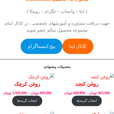
( ایتا – واتساپ – تلگرام – روبیکا )
جهت دریافت مشاوره و آموزشهای تخصصی ، در کانال ایتای
مجموعه محصول سالم عضو شوید
کانال ایتا
پیج اینستاگرام
محصولات پیشنهادی
روغن کنجد
روغن کرچک
423,500
تومان
–
828,850
تومان
495,000
تومان
–
1,045,000
تومان
انتخاب گزینه‌ها
انتخاب گزینه‌ها