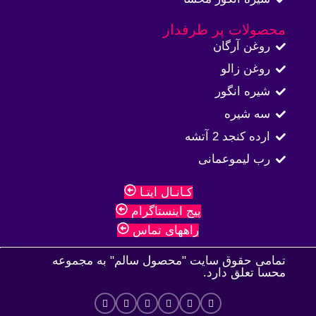
محصولات پر طرفدار
روغن آرگان
روغن زالو
شیره انگور
سه شیره
ارده کنجد 2 آتشه
رب لیموعمانی
کـانـال ایتـا
پیج اینستاگرام
راههای تماس
تمامی حقوق سایت "محصول سالم" به مجموعه
محسا تعلق دارد.