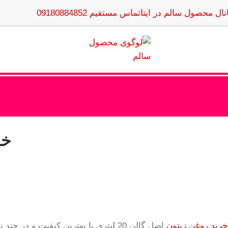
نال محصول سالم در ایتا
تماس مستقیم 09180884852
خر
خرید روغن زیتون
اصل گالن 20 لیتری با بهترین کیفیت و در چند نوع شامل روغن زیتون بکر و فرابکر بدون بو و با بو در محصول سالم بصورت عمده و لیتراژ صورت میپذیرد.