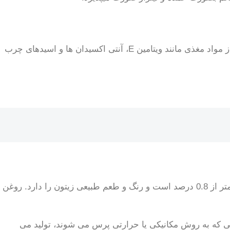
روغن زیتون یکی از محبوب ترین روغن های خوراکی در جهان است که از دانه های میوه زیتون گرفته می شود. این روغن سرشار از مواد مغذی مانند ویتامین E، آنتی اکسیدان ها و اسیدهای چرب
روغن های زیتون بر اساس میزان اسیدیته به دو دسته روغن زیتون بکر و فرابکر تقسیم می شود. روغن زیتون بکر دارای اسیدیته کمتر از 0.8 درصد است و رنگ و طعم طبیعی زیتون را دارد. روغن
یی که به روش مکانیکی یا حرارتی پرس می شوند، تولید می