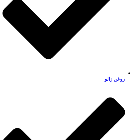
روغن زالو