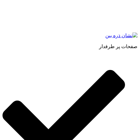
حجم انبوهی از سفارشات در داخل کشور را دارا میباشد ما در زمینه
فروش مستقیم انواع روغنهای درمانی و خوراکی ، انواع شیره های
اصل و طبیعی ، انواع رب میوه جات ، انواع عسل ، سرکه های
طبیعی ، ارده کنجد ، کره بادام زمینی و … فعالیت می کنیم.
صفحات پر طرفدار