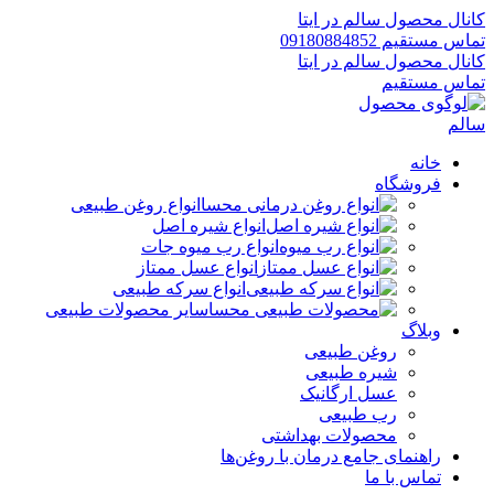
کانال محصول سالم در ایتا
تماس مستقیم 09180884852
کانال محصول سالم در ایتا
تماس مستقیم
خانه
فروشگاه
انواع روغن طبیعی
انواع شیره اصل
انواع رب میوه جات
انواع عسل ممتاز
انواع سرکه طبیعی
سایر محصولات طبیعی
وبلاگ
روغن طبیعی
شیره طبیعی
عسل ارگانیک
رب طبیعی
محصولات بهداشتی
راهنمای جامع درمان با روغن‌ها
تماس با ما