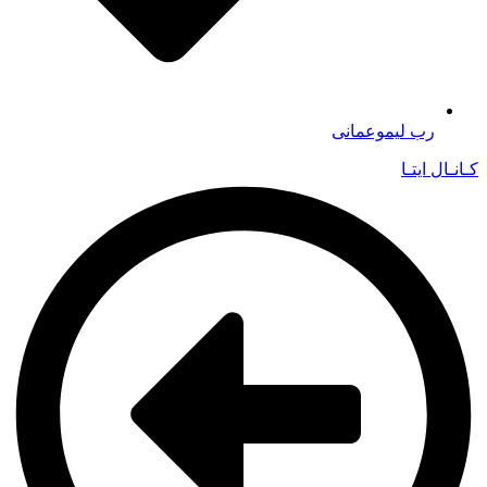
رب لیموعمانی
کـانـال ایتـا