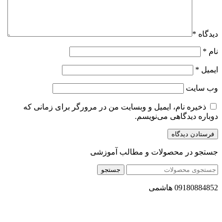
دیدگاه
*
نام
*
ایمیل
*
وب‌ سایت
ذخیره نام، ایمیل و وبسایت من در مرورگر برای زمانی که
دوباره دیدگاهی می‌نویسم.
جستجو در محصولات و مطالب آموزشی
جستجو
09180884852 هاشمی
مجموعه محصول سالم (محسا) با تولید و ارسال محصولاتی کاملا
طبیعی ، اصل و باکیفیت مطلوب به سراسر کشور ، پتانسیل تامین