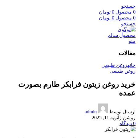
جستجو
0
محصول
0
تومان
0
محصول
0
تومان
جستجو
منو
مقالات
خانه
روغن طبیعی
روغن طبیعی
خرید روغن زیتون فرابکر طارم بصورت
عمده
ارسال توسط
admin
روشن ژانویه 11, 2025
0
دیدگاه