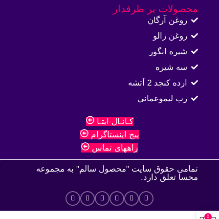
محصولات پر طرفدار
روغن آرگان
روغن زالو
شیره انگور
سه شیره
ارده کنجد 2 آتشه
رب لیموعمانی
کـانـال ایتـا
پیج اینستاگرام
راههای تماس
تمامی حقوق سایت "محصول سالم" به مجموعه
محسا تعلق دارد.
0