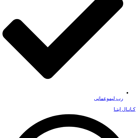
رب لیموعمانی
کـانـال ایتـا