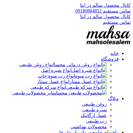
کانال محصول سالم در ایتا
تماس مستقیم 09180884852
کانال محصول سالم در ایتا
تماس مستقیم
خانه
فروشگاه
انواع روغن طبیعی
انواع شیره اصل
انواع رب میوه جات
انواع عسل ممتاز
انواع سرکه طبیعی
سایر محصولات طبیعی
وبلاگ
روغن طبیعی
شیره طبیعی
عسل ارگانیک
رب طبیعی
محصولات بهداشتی
راهنمای جامع درمان با روغن‌ها