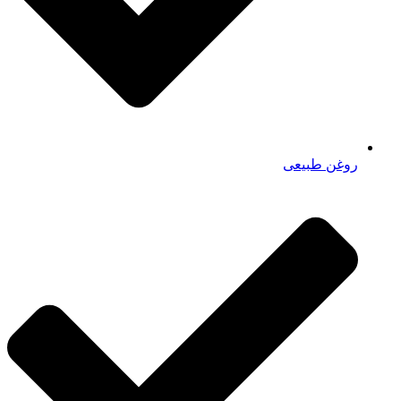
روغن طبیعی