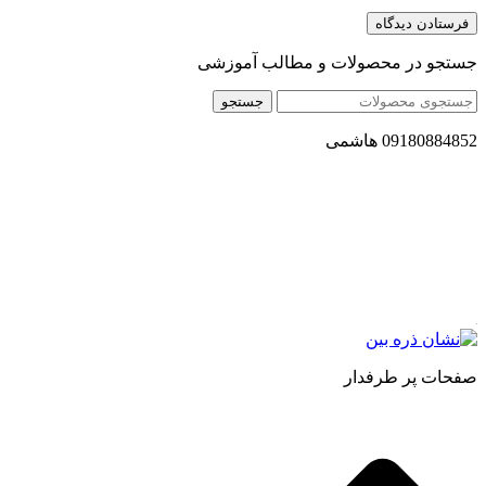
جستجو در محصولات و مطالب آموزشی
جستجو
09180884852 هاشمی
مجموعه محصول سالم (محسا) با تولید و ارسال محصولاتی کاملا
طبیعی ، اصل و باکیفیت مطلوب به سراسر کشور ، پتانسیل تامین
حجم انبوهی از سفارشات در داخل کشور را دارا میباشد ما در زمینه
فروش مستقیم انواع روغنهای درمانی و خوراکی ، انواع شیره های
اصل و طبیعی ، انواع رب میوه جات ، انواع عسل ، سرکه های
طبیعی ، ارده کنجد ، کره بادام زمینی و … فعالیت می کنیم.
صفحات پر طرفدار