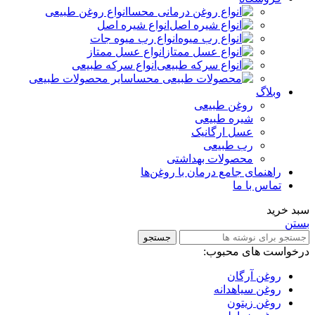
انواع روغن طبیعی
انواع شیره اصل
انواع رب میوه جات
انواع عسل ممتاز
انواع سرکه طبیعی
سایر محصولات طبیعی
وبلاگ
روغن طبیعی
شیره طبیعی
عسل ارگانیک
رب طبیعی
محصولات بهداشتی
راهنمای جامع درمان با روغن‌ها
تماس با ما
سبد خرید
بستن
جستجو
درخواست های محبوب:
روغن آرگان
روغن سیاهدانه
روغن زیتون