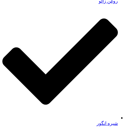
روغن زالو
شیره انگور