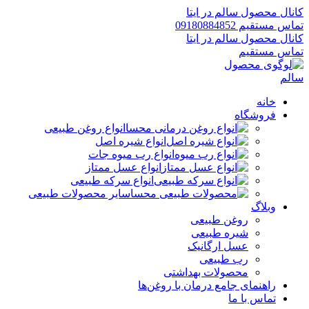
کانال محصول سالم در ایتا
تماس مستقیم 09180884852
کانال محصول سالم در ایتا
تماس مستقیم
خانه
فروشگاه
انواع روغن طبیعی
انواع شیره اصل
انواع رب میوه جات
انواع عسل ممتاز
انواع سرکه طبیعی
سایر محصولات طبیعی
وبلاگ
روغن طبیعی
شیره طبیعی
عسل ارگانیک
رب طبیعی
محصولات بهداشتی
راهنمای جامع درمان با روغن‌ها
تماس با ما