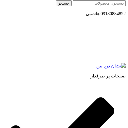
جستجو
09180884852 هاشمی
مجموعه محصول سالم (محسا) با تولید و ارسال محصولاتی کاملا
طبیعی ، اصل و باکیفیت مطلوب به سراسر کشور ، پتانسیل تامین
حجم انبوهی از سفارشات در داخل کشور را دارا میباشد ما در زمینه
فروش مستقیم انواع روغنهای درمانی و خوراکی ، انواع شیره های
اصل و طبیعی ، انواع رب میوه جات ، انواع عسل ، سرکه های
طبیعی ، ارده کنجد ، کره بادام زمینی و … فعالیت می کنیم.
صفحات پر طرفدار