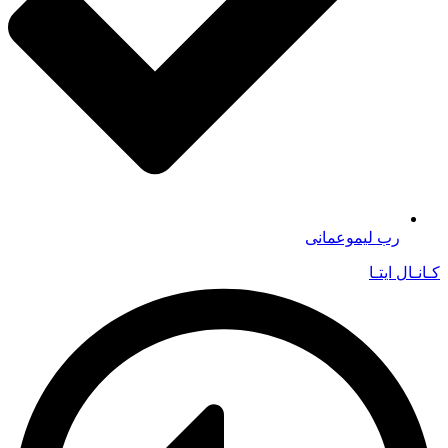
رب لیموعمانی
کـانـال ایتـا