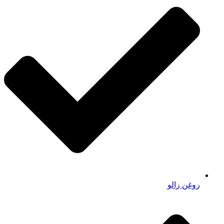
روغن زالو