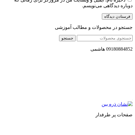
دوباره دیدگاهی می‌نویسم.
جستجو در محصولات و مطالب آموزشی
جستجو
09180884852 هاشمی
مجموعه محصول سالم (محسا) با تولید و ارسال محصولاتی کاملا
طبیعی ، اصل و باکیفیت مطلوب به سراسر کشور ، پتانسیل تامین
حجم انبوهی از سفارشات در داخل کشور را دارا میباشد ما در زمینه
فروش مستقیم انواع روغنهای درمانی و خوراکی ، انواع شیره های
اصل و طبیعی ، انواع رب میوه جات ، انواع عسل ، سرکه های
طبیعی ، ارده کنجد ، کره بادام زمینی و … فعالیت می کنیم.
صفحات پر طرفدار