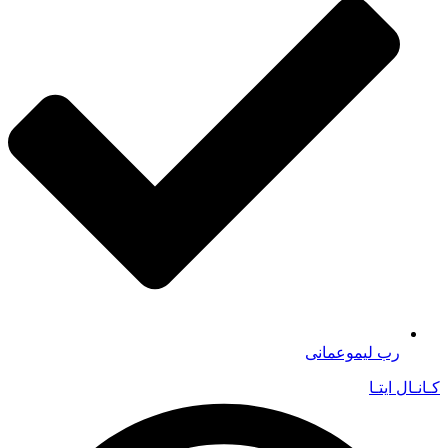
رب لیموعمانی
کـانـال ایتـا