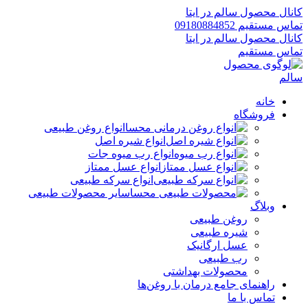
کانال محصول سالم در ایتا
تماس مستقیم 09180884852
کانال محصول سالم در ایتا
تماس مستقیم
خانه
فروشگاه
انواع روغن طبیعی
انواع شیره اصل
انواع رب میوه جات
انواع عسل ممتاز
انواع سرکه طبیعی
سایر محصولات طبیعی
وبلاگ
روغن طبیعی
شیره طبیعی
عسل ارگانیک
رب طبیعی
محصولات بهداشتی
راهنمای جامع درمان با روغن‌ها
تماس با ما