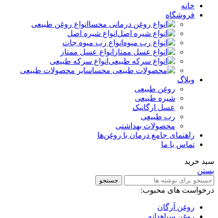
خانه
فروشگاه
انواع روغن طبیعی
انواع شیره اصل
انواع رب میوه جات
انواع عسل ممتاز
انواع سرکه طبیعی
سایر محصولات طبیعی
وبلاگ
روغن طبیعی
شیره طبیعی
عسل ارگانیک
رب طبیعی
محصولات بهداشتی
راهنمای جامع درمان با روغن‌ها
تماس با ما
سبد خرید
بستن
جستجو
درخواست های محبوب:
روغن آرگان
روغن سیاهدانه