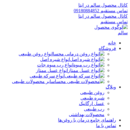
کانال محصول سالم در ایتا
تماس مستقیم 09180884852
کانال محصول سالم در ایتا
تماس مستقیم
خانه
فروشگاه
انواع روغن طبیعی
انواع شیره اصل
انواع رب میوه جات
انواع عسل ممتاز
انواع سرکه طبیعی
سایر محصولات طبیعی
وبلاگ
روغن طبیعی
شیره طبیعی
عسل ارگانیک
رب طبیعی
محصولات بهداشتی
راهنمای جامع درمان با روغن‌ها
تماس با ما