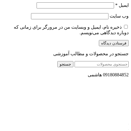
ایمیل
*
وب‌ سایت
ذخیره نام، ایمیل و وبسایت من در مرورگر برای زمانی که
دوباره دیدگاهی می‌نویسم.
جستجو در محصولات و مطالب آموزشی
جستجو
09180884852 هاشمی
مجموعه محصول سالم (محسا) با تولید و ارسال محصولاتی کاملا
طبیعی ، اصل و باکیفیت مطلوب به سراسر کشور ، پتانسیل تامین
حجم انبوهی از سفارشات در داخل کشور را دارا میباشد ما در زمینه
فروش مستقیم انواع روغنهای درمانی و خوراکی ، انواع شیره های
اصل و طبیعی ، انواع رب میوه جات ، انواع عسل ، سرکه های
طبیعی ، ارده کنجد ، کره بادام زمینی و … فعالیت می کنیم.