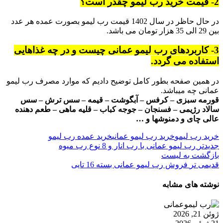
2- قیمت خرید رب لیمو چقدر است؟
در حال حاظر در سال 1402 قیمت رب لیمو بصورت عمده هر عدد
بین 29 الی 35 هزار تومان می باشد.
3- کاربردهای رب لیمو عمانی چیست و در چه غذاهایی
استفاده می گردد.
در همین صفحه بطور کامل توضیح دادیم که موارد مصرف رب لیمو
عمانی چه میباشد.
قورمه سبزی – کرفس – آبگوشت – قیمه – سس ترش – سس
سالاد رژیمی – فسنجان – جوجه کباب – قلیه ماهی – طعم دهنده
عالی چای و دمنوشها و …
خرید رب لیمو
خرید رب لیمو عمانی
خرید عمده رب لیمو
جدیدتر
رب لیمو عمانی با رب انار و 8 نوع رب میوه
بازگشت به لیست
قدیمی تر
فروش رب لیمو عمانی بسته 16 تایی
نوشته های مشابه
ژوئن 21, 2026