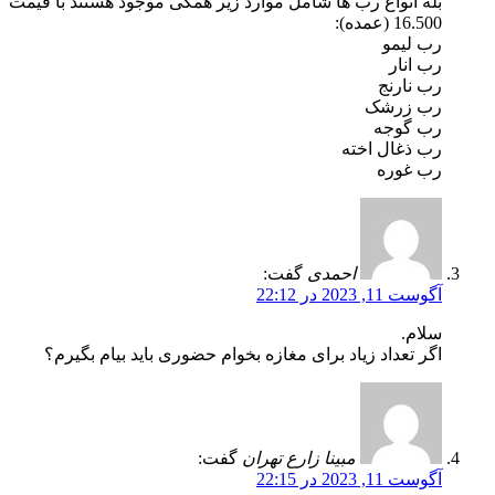
بله انواع رب ها شامل موارد زیر همگی موجود هستند با قیمت
16.500 (عمده):
رب لیمو
رب انار
رب نارنج
رب زرشک
رب گوجه
رب ذغال اخته
رب غوره
احمدی
گفت:
آگوست 11, 2023 در 22:12
سلام.
اگر تعداد زیاد برای مغازه بخوام حضوری باید بیام بگیرم؟
مبینا زارع تهران
گفت:
آگوست 11, 2023 در 22:15