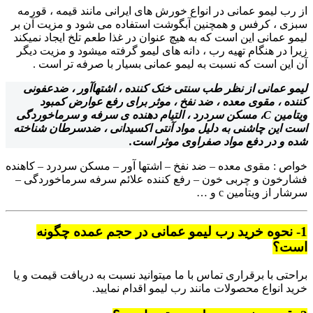
از رب لیمو عمانی در انواع خورش های ایرانی مانند قیمه ، قورمه
سبزی ، کرفس و همچنین آبگوشت استفاده می شود و مزیت آن بر
لیمو عمانی این است که به هیچ عنوان در غذا طعم تلخ ایجاد نمیکند
زیرا در هنگام تهیه رب ، دانه های لیمو گرفته میشود و مزیت دیگر
آن این است که نسبت به لیمو عمانی بسیار با صرفه تر است .
لیمو عمانی از نظر طب سنتی خنک ‌کننده ، اشتهاآور ، ضدعفونی
‌‌کننده ، مقوی معده ، ضد نفخ ، موثر برای رفع عوارض کمبود
ویتامین C، مسکن سردرد ، التیام‌ دهنده ی سرفه و سرماخوردگی
است این چاشنی به دلیل مواد آنتی‌ اکسیدانی ، ضدسرطان شناخته
شده و در دفع مواد صفراوی موثر است.
خواص : مقوی معده – ضد نفخ – اشتها آور – مسکن سردرد – کاهنده
فشارخون و چربی خون – رفع کننده علائم سرفه سرماخوردگی –
سرشار از ویتامین c و …
1- نحوه خرید رب لیمو عمانی در حجم عمده چگونه
است؟
براحتی با برقراری تماس با ما میتوانید نسبت به دریافت قیمت و یا
خرید انواع محصولات مانند رب لیمو اقدام نمایید.