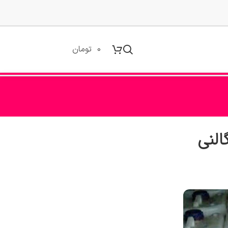
0
تومان
النی