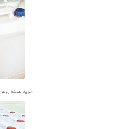
خرید عمده روغن بادام تلخ اصل بصورت گالنی در محصول سالم امکان پذیر می باشد ارسال روغن بادام با کیفیت تضمینی به سراسر کشور انجام میگیرد.