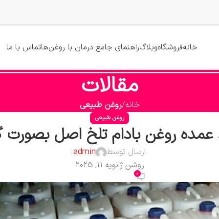
خانه
فروشگاه
وبلاگ
راهنمای جامع درمان با روغن‌ها
تماس با ما
مقالات
خانه
روغن طبیعی
روغن طبیعی
عمده روغن بادام تلخ اصل بصورت گ
ارسال توسط
admin
روشن ژانویه 11, 2025
0