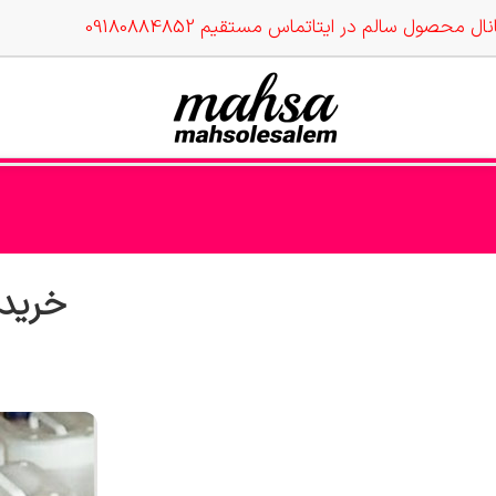
نال محصول سالم در ایتا
تماس مستقیم 09180884852
خرید 