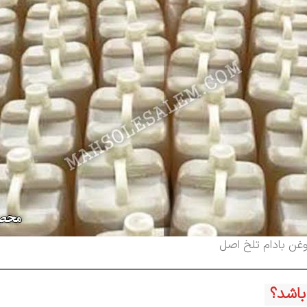
غن بادام تلخ اصل