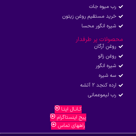
رب میوه جات
خرید مستقیم روغن زیتون
شیره انگور محسا
محصولات پر طرفدار
روغن آرگان
روغن زالو
شیره انگور
سه شیره
ارده کنجد 2 آتشه
رب لیموعمانی
کـانـال ایتـا
پیج اینستاگرام
راههای تماس