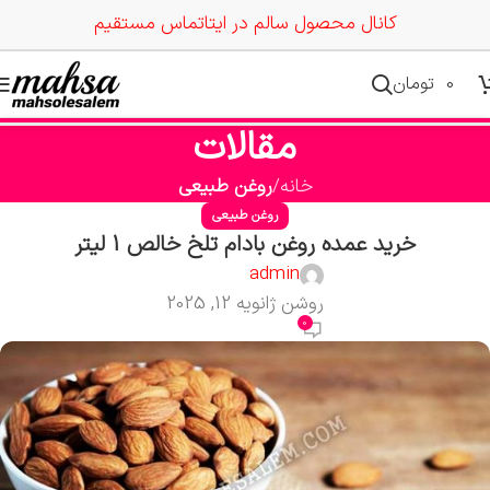
کانال محصول سالم در ایتا
تماس مستقیم
0
تومان
مقالات
خانه
روغن طبیعی
روغن طبیعی
خرید عمده روغن بادام تلخ خالص 1 لیتر
admin
روشن ژانویه 12, 2025
0