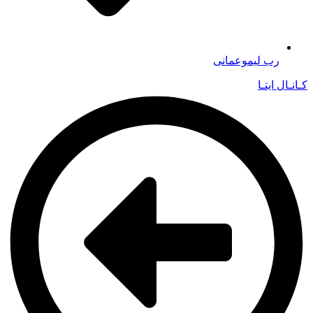
رب لیموعمانی
کـانـال ایتـا