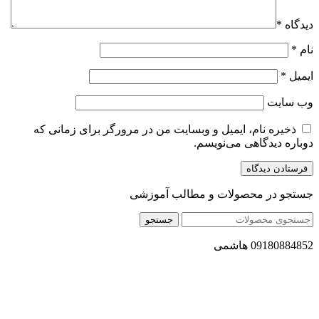
دیدگاه
*
نام
*
ایمیل
*
وب‌ سایت
ذخیره نام، ایمیل و وبسایت من در مرورگر برای زمانی که
دوباره دیدگاهی می‌نویسم.
جستجو در محصولات و مطالب آموزشی
جستجو
09180884852 هاشمی
مجموعه محصول سالم (محسا) با تولید و ارسال محصولاتی کاملا
طبیعی ، اصل و باکیفیت مطلوب به سراسر کشور ، پتانسیل تامین
حجم انبوهی از سفارشات در داخل کشور را دارا میباشد ما در زمینه
فروش مستقیم انواع روغنهای درمانی و خوراکی ، انواع شیره های