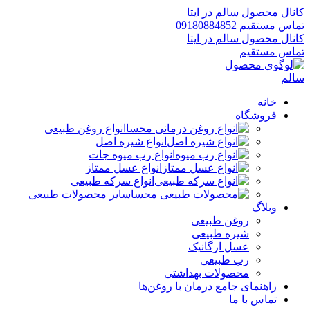
کانال محصول سالم در ایتا
تماس مستقیم 09180884852
کانال محصول سالم در ایتا
تماس مستقیم
خانه
فروشگاه
انواع روغن طبیعی
انواع شیره اصل
انواع رب میوه جات
انواع عسل ممتاز
انواع سرکه طبیعی
سایر محصولات طبیعی
وبلاگ
روغن طبیعی
شیره طبیعی
عسل ارگانیک
رب طبیعی
محصولات بهداشتی
راهنمای جامع درمان با روغن‌ها
تماس با ما