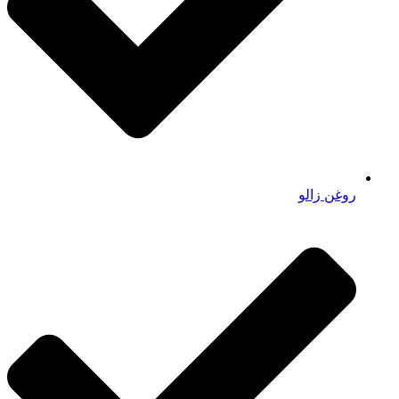
روغن زالو