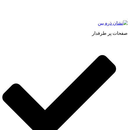
اصل و طبیعی ، انواع رب میوه جات ، انواع عسل ، سرکه های
طبیعی ، ارده کنجد ، کره بادام زمینی و … فعالیت می کنیم.
صفحات پر طرفدار