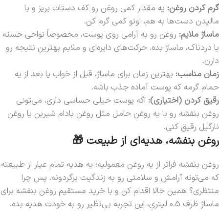
گرم کردن روغن:
یه مقدار کمی روغن رو کف دستات بریز و با
مالیدن دست‌ها به هم، اونو کمی گرم کن.
ماساژ ملایم:
روغن رو به آرامی روی پوست، مخصوصاً نواحی خسته
یا دردناک، ماساژ بده. حرکت‌های دایره‌ای و ملایم بهترین نتیجه رو
دارن.
زمان مناسب:
بهترین زمان برای ماساژ، قبل از خواب یا بعد از یه
حمام گرمه که پوست آماده جذب باشه.
رقیق کردن (اختیاری):
اگه پوست خیلی حساسی داری، می‌تونی
روغن بنفشه رو با یه روغن حامل مثل روغن بادام شیرین یا روغن
نارگیل رقیق کنی.
روغن بنفشه، هدیه‌ای از طبیعت 🎁
روغن بنفشه فراتر از یه روغن معمولیه؛ یه هدیه تمام عیار از طبیعته
که می‌تونه آرامش و سلامتی رو به زندگیت برگردونه. پس چرا
منتظری؟ همین حالا اقدام کن و با خرید مستقیم روغن بنفشه برای
ماساژ ظرف 0.5 لیتری، این تجربه بی‌نظیر رو به خودت هدیه بده.