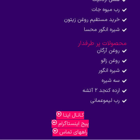
رب میوه جات
خرید مستقیم روغن زیتون
شیره انگور محسا
محصولات پر طرفدار
روغن آرگان
روغن زالو
شیره انگور
سه شیره
ارده کنجد 2 آتشه
رب لیموعمانی
کـانـال ایتـا
پیج اینستاگرام
راههای تماس