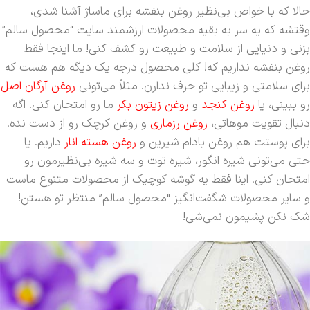
حالا که با خواص بی‌نظیر روغن بنفشه برای ماساژ آشنا شدی،
وقتشه که یه سر به بقیه محصولات ارزشمند سایت “محصول سالم”
بزنی و دنیایی از سلامت و طبیعت رو کشف کنی! ما اینجا فقط
روغن بنفشه نداریم که! کلی محصول درجه یک دیگه هم هست که
برای سلامتی و زیبایی تو حرف ندارن. مثلاً می‌تونی
روغن آرگان اصل
رو ببینی، یا
روغن کنجد
و
روغن زیتون بکر
ما رو امتحان کنی. اگه
دنبال تقویت موهاتی،
روغن رزماری
و روغن کرچک رو از دست نده.
برای پوستت هم روغن بادام شیرین و
روغن هسته انار
داریم. یا
حتی می‌تونی شیره انگور، شیره توت و سه شیره بی‌نظیرمون رو
امتحان کنی. اینا فقط یه گوشه کوچیک از محصولات متنوع ماست
و سایر محصولات شگفت‌انگیز “محصول سالم” منتظر تو هستن!
شک نکن پشیمون نمی‌شی!