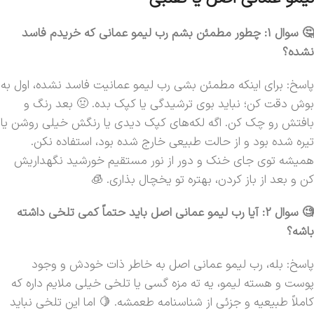
🤔 سوال 1: چطور مطمئن بشم رب لیمو عمانی که خریدم فاسد
نشده؟
پاسخ: برای اینکه مطمئن بشی رب لیمو عمانیت فاسد نشده، اول به
بوش دقت کن؛ نباید بوی ترشیدگی یا کپک بده. 🤢 بعد رنگ و
بافتش رو چک کن. اگه لکه‌های کپک دیدی یا رنگش خیلی روشن یا
تیره شده بود و از حالت طبیعی خارج شده بود، استفاده نکن.
همیشه توی جای خنک و دور از نور مستقیم خورشید نگهداریش
کن و بعد از باز کردن، بهتره تو یخچال بذاری. 🧊
🧐 سوال 2: آیا رب لیمو عمانی اصل باید حتماً کمی تلخی داشته
باشه؟
پاسخ: بله، رب لیمو عمانی اصل به خاطر ذات خودش و وجود
پوست و هسته لیمو، یه ته مزه گسی یا تلخی خیلی ملایم داره که
کاملاً طبیعیه و جزئی از شناسنامه طعمشه. 🍋 اما این تلخی نباید