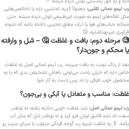
داره و یه جور یکدستی توش دیده میشه. ✨
رب لیمو عمانی تقلبی:
معمولاً کدره، ته‌نشین داره یا ناخالصی‌هایی
مثل تفاله‌های لیمو به صورت غیرطبیعی توش دیده میشه. حتی
ممکنه حباب‌های هوا یا ذرات معلق عجیبی داشته باشه که نشونه
فرآوری غیربهداشتیه. 🤢
🧐 مرحله دوم: بافت و غلظت 🤔 – شل و وارفته
یا محکم و جون‌دار؟
بعد از رنگ، نوبت به بافت میرسه. رب لیمو عمانی اصل یه غلظت
خاص داره که خیلی راحت می‌تونی باهاش تشخیص بدی که با یه
محصول خوب طرفی یا نه. پس دست به کار شو!
غلظت: مناسب و متعادل یا آبکی و بی‌جون؟
رب لیمو عمانی اصل:
باید غلظت خوبی داشته باشه؛ نه اونقدر
سفت که نشه قاشق توش فرو کرد و نه اونقدر شل که مثل آب
باشه. 🥄 یه غلظت شبیه رب گوجه فرنگی مرغوب یا مربای سیب رو