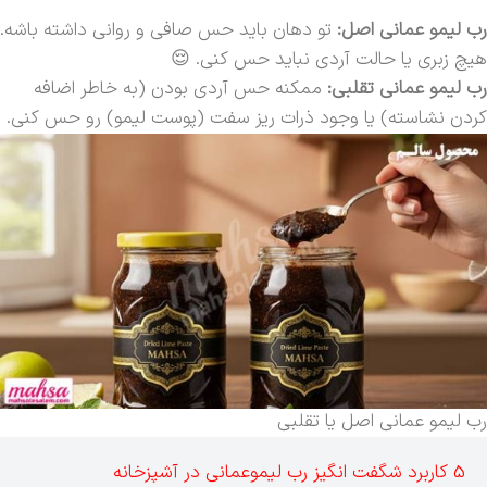
رب لیمو عمانی اصل:
تو دهان باید حس صافی و روانی داشته باشه.
هیچ زبری یا حالت آردی نباید حس کنی. 😌
رب لیمو عمانی تقلبی:
ممکنه حس آردی بودن (به خاطر اضافه
کردن نشاسته) یا وجود ذرات ریز سفت (پوست لیمو) رو حس کنی.
رب لیمو عمانی اصل یا تقلبی
5 کاربرد شگفت انگیز رب لیموعمانی در آشپزخانه‌