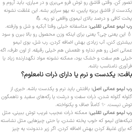
تصور کن. وقتی قاشق رو توش فرو می‌بری و در میاری، باید آروم و
یکدست از قاشق بریزه پایین، نه یهو سرازیر بشه. این غلظت نشونه
پخت کافی و درصد بالای لیموی واقعی تو ربه. 💪
رب لیمو عمانی تقلبی:
متاسفانه خیلی وقتا آبکیه و شل و وارفته.
💧 این یعنی چی؟ یعنی برای اینکه وزن محصول رو بالا ببرن و سود
بیشتری کنن، آب زیادی بهش اضافه کردن. رب شل، بوی لیمو
عمانی اصل رو هم نداره و طعمش هم خیلی رقیقه. از اون طرف، اگه
خیلی هم سفت و خشک بود، ممکنه نشونه مواد نگهدارنده زیاد یا
فرآوری نامناسب باشه.
بافت: یکدست و نرم یا دارای ذرات نامعلوم؟
رب لیمو عمانی اصل:
بافتش باید نرم و یکدست باشه. خبری از
گلوله گلوله شدن، ذرات سفت و درشت یا رگه‌های سفید و ناهمگون
توش نیست. ✨ کاملاً صاف و یکنواخته.
رب لیمو عمانی تقلبی:
ممکنه ذرات عجیب غریب توش ببینی، مثل
تیکه‌های لیمو که خوب پخته نشدن، یا حتی چیزهایی مثل نشاسته
که برای غلیظ کردن بهش اضافه کردن. اگر زیر دندونت یه چیز