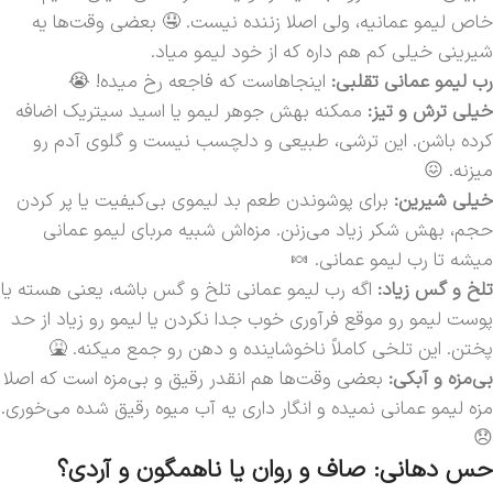
خاص لیمو عمانیه، ولی اصلا زننده نیست. 🤤 بعضی وقت‌ها یه
شیرینی خیلی کم هم داره که از خود لیمو میاد.
رب لیمو عمانی تقلبی:
اینجاهاست که فاجعه رخ میده! 😭
خیلی ترش و تیز:
ممکنه بهش جوهر لیمو یا اسید سیتریک اضافه
کرده باشن. این ترشی، طبیعی و دلچسب نیست و گلوی آدم رو
میزنه. 😖
خیلی شیرین:
برای پوشوندن طعم بد لیموی بی‌کیفیت یا پر کردن
حجم، بهش شکر زیاد می‌زنن. مزه‌اش شبیه مربای لیمو عمانی
میشه تا رب لیمو عمانی. 🍬
تلخ و گس زیاد:
اگه رب لیمو عمانی تلخ و گس باشه، یعنی هسته یا
پوست لیمو رو موقع فرآوری خوب جدا نکردن یا لیمو رو زیاد از حد
پختن. این تلخی کاملاً ناخوشاینده و دهن رو جمع میکنه. 🤮
بی‌مزه و آبکی:
بعضی وقت‌ها هم انقدر رقیق و بی‌مزه است که اصلا
مزه لیمو عمانی نمیده و انگار داری یه آب میوه رقیق شده می‌خوری.
😞
حس دهانی: صاف و روان یا ناهمگون و آردی؟