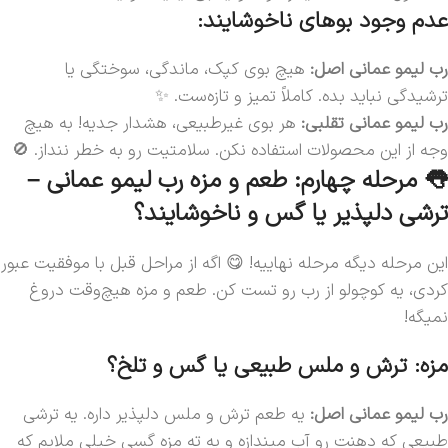
عدم وجود بوهای ناخوشایند:
رب لیمو عمانی اصل:
هیچ بوی کپک، ماندگی، سوختگی یا
ترشیدگی نباید بده. کاملاً تمیز و تازه‌ست. ✨
رب لیمو عمانی تقلبی:
هر بوی غیرطبیعی، هشدار جدیه! به هیچ
وجه از این محصولات استفاده نکن. سلامتیت رو به خطر ننداز. 🚫
👅 مرحله چهارم: طعم و مزه رب لیمو عمانی –
ترشی دلپذیر یا گس و ناخوشایند؟
این مرحله دیگه مرحله نهاییه! 😋 اگه از مراحل قبل با موفقیت عبور
کردی، یه کوچولو از رب رو تست کن. طعم و مزه هیچ‌وقت دروغ
نمیگه!
مزه: ترش و ملس طبیعی یا گس و تلخ؟
رب لیمو عمانی اصل:
یه طعم ترش و ملس دلپذیر داره. یه ترشی
طبیعی که دهنت رو آب میندازه و یه ته مزه گسی خیلی ملایم که