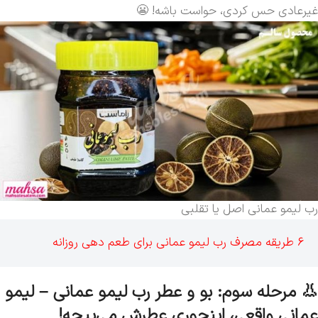
غیرعادی حس کردی، حواست باشه! 😬
رب لیمو عمانی اصل یا تقلبی
6 طریقه مصرف رب لیمو عمانی برای طعم دهی روزانه
👃 مرحله سوم: بو و عطر رب لیمو عمانی – لیمو
عمانی واقعی، اینجوری عطرش می‌پیچه!