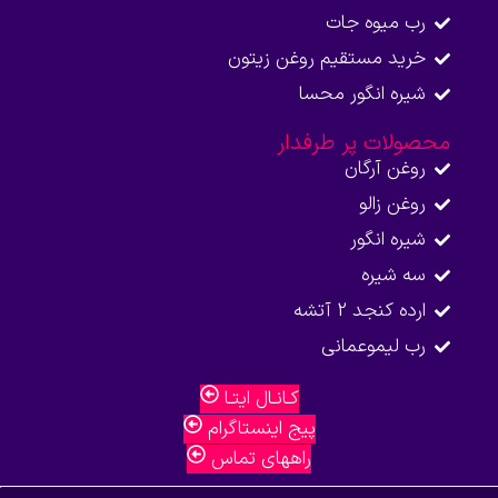
رب میوه جات
خرید مستقیم روغن زیتون
شیره انگور محسا
محصولات پر طرفدار
روغن آرگان
روغن زالو
شیره انگور
سه شیره
ارده کنجد 2 آتشه
رب لیموعمانی
کـانـال ایتـا
پیج اینستاگرام
راههای تماس