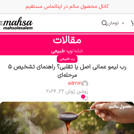
کانال محصول سالم در ایتا
تماس مستقیم
0
تومان
مقالات
خانه
رب طبیعی
رب طبیعی
رب لیمو عمانی اصل یا تقلبی؟ راهنمای تشخیص 5
مرحله‌ای
admin
روشن ژوئن 22, 2026
0