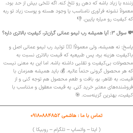
زننده یا زیاد باشه که دهن رو تلخ کنه. اگه تلخی بیش از حد بود،
معمولاً نشونه فرآوری نامناسب یا وجود هسته و پوست زیاد تو ربه
که کیفیت رو میاره پایین. 👎
💸 سوال 3: آیا همیشه رب لیمو عمانی گران‌تر، کیفیت بالاتری داره؟
پاسخ: نه همیشه، ولی معمولاً! 🤷‍♀️ تولید رب لیمو عمانی اصل و
باکیفیت هزینه بره، پس طبیعیه که قیمت بالاتری نسبت به
محصولات بی‌کیفیت و تقلبی داشته باشه. اما این به معنی نیست
که هر محصول گرونی حتماً عالیه. 💰 باید همیشه همزمان با
قیمت، به ظاهر، بو، بافت و طعم محصول هم توجه کنی و از
فروشنده‌های معتبر خرید کنی. یه قیمت معقول و متناسب با
کیفیت، بهترین گزینه‌ست. 🎯
تماس با ما : هاشمی 09180884852
( ایتا – واتساپ – تلگرام – روبیکا )