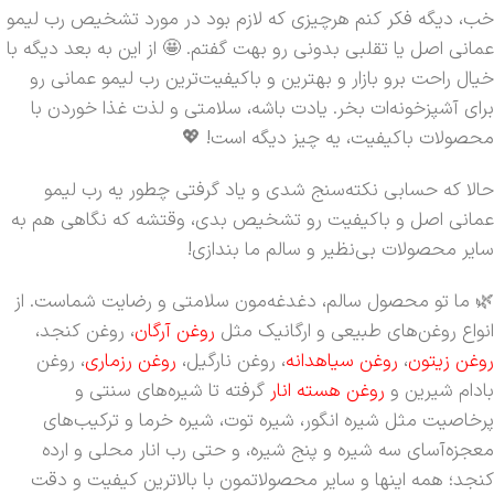
خب، دیگه فکر کنم هرچیزی که لازم بود در مورد تشخیص رب لیمو
عمانی اصل یا تقلبی بدونی رو بهت گفتم. 🤩 از این به بعد دیگه با
خیال راحت برو بازار و بهترین و باکیفیت‌ترین رب لیمو عمانی رو
برای آشپزخونه‌ات بخر. یادت باشه، سلامتی و لذت غذا خوردن با
محصولات باکیفیت، یه چیز دیگه است! 💖
حالا که حسابی نکته‌سنج شدی و یاد گرفتی چطور یه رب لیمو
عمانی اصل و باکیفیت رو تشخیص بدی، وقتشه که نگاهی هم به
سایر محصولات بی‌نظیر و سالم ما بندازی!
🌿 ما تو محصول سالم، دغدغه‌مون سلامتی و رضایت شماست. از
انواع روغن‌های طبیعی و ارگانیک مثل
روغن آرگان
، روغن کنجد،
روغن زیتون
،
روغن سیاهدانه
، روغن نارگیل،
روغن رزماری
، روغن
بادام شیرین و
روغن هسته انار
گرفته تا شیره‌های سنتی و
پرخاصیت مثل شیره انگور، شیره توت، شیره خرما و ترکیب‌های
معجزه‌آسای سه شیره و پنج شیره، و حتی رب انار محلی و ارده
کنجد؛ همه اینها و سایر محصولاتمون با بالاترین کیفیت و دقت