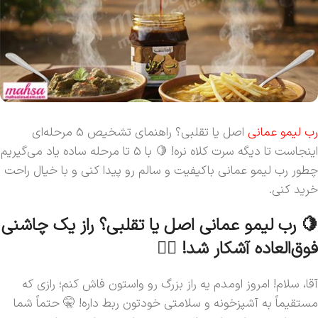
رب لیمو عمانی
اصل یا تقلبی؟ راهنمای تشخیص 5 مرحله‌ای
اینجاست تا دیگه سرت کلاه نره! 🍋 با 5 تا مرحله ساده یاد می‌گیریم
چطور رب لیمو عمانی باکیفیت و سالم رو پیدا کنی و با خیال راحت
خرید کنی.
🍋 رب لیمو عمانی اصل یا تقلبی؟ راز یک چاشنی
فوق‌العاده آشکار شد! 🕵️‍♀️
آقا، سلام! امروز اومدم یه راز بزرگ رو واستون فاش کنم؛ رازی که
مستقیماً به آشپزخونه و سلامتی خودتون ربط داره! 🤫 حتماً شما