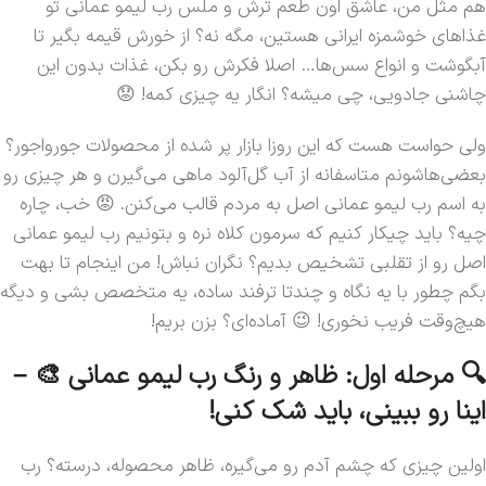
هم مثل من، عاشق اون طعم ترش و ملس رب لیمو عمانی تو
غذاهای خوشمزه ایرانی هستین، مگه نه؟ از خورش قیمه بگیر تا
آبگوشت و انواع سس‌ها… اصلا فکرش رو بکن، غذات بدون این
چاشنی جادویی، چی میشه؟ انگار یه چیزی کمه! 😟
ولی حواست هست که این روزا بازار پر شده از محصولات جورواجور؟
بعضی‌هاشونم متاسفانه از آب گل‌آلود ماهی می‌گیرن و هر چیزی رو
به اسم رب لیمو عمانی اصل به مردم قالب می‌کنن. 😡 خب، چاره
چیه؟ باید چیکار کنیم که سرمون کلاه نره و بتونیم رب لیمو عمانی
اصل رو از تقلبی تشخیص بدیم؟ نگران نباش! من اینجام تا بهت
بگم چطور با یه نگاه و چندتا ترفند ساده، یه متخصص بشی و دیگه
هیچ‌وقت فریب نخوری! 😉 آماده‌ای؟ بزن بریم!
🔍 مرحله اول: ظاهر و رنگ رب لیمو عمانی 🎨 –
اینا رو ببینی، باید شک کنی!
اولین چیزی که چشم آدم رو می‌گیره، ظاهر محصوله، درسته؟ رب