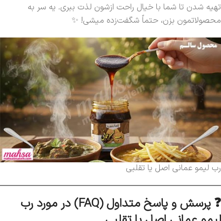
تهیه شدن تا شما با خیال راحت ازشون لذت ببری. یه سر به
محصولاتمون بزن، حتماً شگفت‌زده میشی! ✨
رب لیمو عمانی اصل یا تقلبی
❓ پرسش و پاسخ متداول (FAQ) در مورد رب
لیمو عمانی اصل یا تقلبی