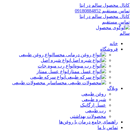
کانال محصول سالم در ایتا
تماس مستقیم 09180884852
کانال محصول سالم در ایتا
تماس مستقیم
خانه
فروشگاه
انواع روغن طبیعی
انواع شیره اصل
انواع رب میوه جات
انواع عسل ممتاز
انواع سرکه طبیعی
سایر محصولات طبیعی
وبلاگ
روغن طبیعی
شیره طبیعی
عسل ارگانیک
رب طبیعی
محصولات بهداشتی
راهنمای جامع درمان با روغن‌ها
تماس با ما