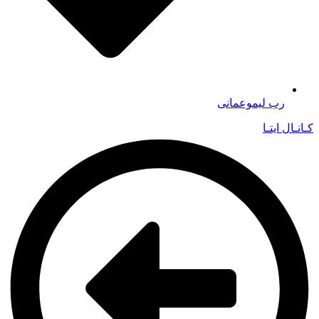
رب لیموعمانی
کـانـال ایتـا