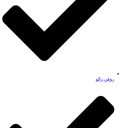
روغن زالو