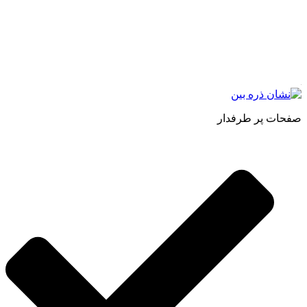
طبیعی ، اصل و باکیفیت مطلوب به سراسر کشور ، پتانسیل تامین
حجم انبوهی از سفارشات در داخل کشور را دارا میباشد ما در زمینه
فروش مستقیم انواع روغنهای درمانی و خوراکی ، انواع شیره های
اصل و طبیعی ، انواع رب میوه جات ، انواع عسل ، سرکه های
طبیعی ، ارده کنجد ، کره بادام زمینی و … فعالیت می کنیم.
صفحات پر طرفدار