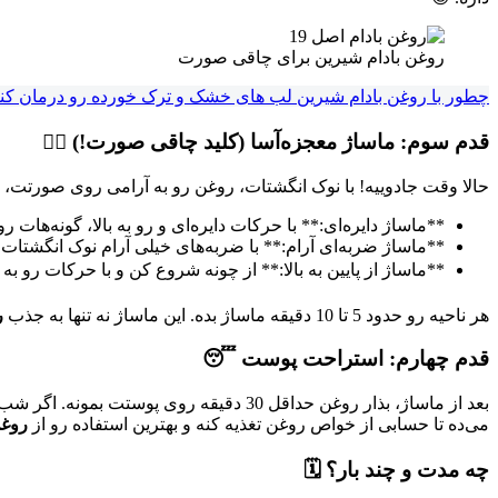
روغن بادام شیرین برای چاقی صورت
چطور با روغن بادام شیرین لب های خشک و ترک خورده رو درمان کن
قدم سوم: ماساژ معجزه‌آسا (کلید چاقی صورت!) 💆‍♀️
حالا وقت جادوییه! با نوک انگشتات، روغن رو به آرامی روی صورتت، 
**ماساژ دایره‌ای:** با حرکات دایره‌ای و رو به بالا، گونه‌ه
**ماساژ ضربه‌ای آرام:** با ضربه‌های خیلی آرام نوک انگشتا
**ماساژ از پایین به بالا:** از چونه شروع کن و با حرکات رو ب
هر ناحیه رو حدود 5 تا 10 دقیقه ماساژ بده. این ماساژ نه تنها به جذب
ر
قدم چهارم: استراحت پوست 😴
بعد از ماساژ، بذار روغن حداقل 30 دقیقه
می‌ده تا حسابی از خواص روغن تغذیه کنه و بهترین استفاده رو از
روغن
چه مدت و چند بار؟ 🗓️