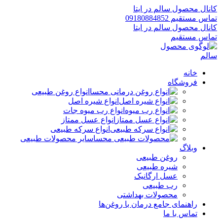
کانال محصول سالم در ایتا
تماس مستقیم 09180884852
کانال محصول سالم در ایتا
تماس مستقیم
خانه
فروشگاه
انواع روغن طبیعی
انواع شیره اصل
انواع رب میوه جات
انواع عسل ممتاز
انواع سرکه طبیعی
سایر محصولات طبیعی
وبلاگ
روغن طبیعی
شیره طبیعی
عسل ارگانیک
رب طبیعی
محصولات بهداشتی
راهنمای جامع درمان با روغن‌ها
تماس با ما