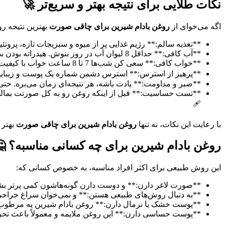
نکات طلایی برای نتیجه بهتر و سریع‌تر 🚀
اگه می‌خوای از
روغن بادام شیرین برای چاقی صورت
بهترین نتیجه رو بگیری و اون 20 روز واقع
**تغذیه سالم:** رژیم غذایی پر از میوه و سبزیجات تازه، پروت
**آب کافی:** حداقل 8 لیوان آب در روز بنوش. هیدراته بودن بدن یعنی پوستی شاداب و پرتر. 💧💧
**خواب کافی:** سعی کن شب‌ها 7 تا 8 ساعت خواب با کیفیت داشته باشی. پوست تو زمان خواب خودش رو ترمیم می‌کنه. 😴
**پرهیز از استرس:** استرس دشمن شماره یک پوست و زیباییه. م
**صبر و مداومت:** یادت باشه، هر نتیجه‌ای زمان می‌بره. حتی اگه 20 روز نتیجه عالی ندیدی، ناامید نشو و ادامه بده. پوست هر کس
🩹
با رعایت این نکات، نه تنها
روغن بادام شیرین برای چاقی صورت
بهتر 
روغن بادام شیرین برای چه کسانی مناسبه؟ 
این روش طبیعی برای اکثر افراد مناسبه، به خصوص کسانی که:
**صورت لاغر دارن:** و دوست دارن گونه‌هاشون کمی پرتر بش
**به دنبال روش‌های طبیعی هستن:** و نمی‌خوان سراغ جراحی 
**پوست خشک یا نرمال دارن:** روغن بادام شیرین یه مرطوب‌ک
**پوست حساسی دارن:** این روغن ملایمه و معمولاً باعث تحر