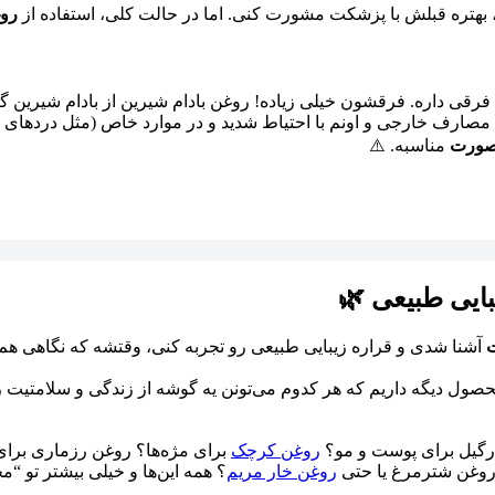
بهتره قبلش با پزشکت مشورت کنی. اما در حالت کلی، استفاده از
روغ
ه فرقی داره. فرقشون خیلی زیاده! روغن بادام شیرین از بادام شیرین 
ی مصارف خارجی و اونم با احتیاط شدید و در موارد خاص (مثل دردهای ع
 صورت
مناسبه. ⚠️
بایی طبیعی 🌿
ت
آشنا شدی و قراره زیبایی طبیعی رو تجربه کنی، وقتشه که نگاهی هم
محصول دیگه داریم که هر کدوم می‌تونن یه گوشه از زندگی و سلامتیت
ارگیل برای پوست و مو؟
روغن کرچک
برای مژه‌ها؟ روغن رزماری برا
روغن شترمرغ یا حتی
روغن خار مریم
؟ همه این‌ها و خیلی بیشتر تو 