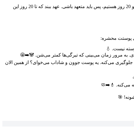
برای دیدن نتیجه واقعی، باید این کار رو **حداقل روزی یک بار**، ترجیحاً شب‌ها قبل از خواب، انجام بدی. یادت باشه، ما دنبال نتیجه واقعی تو 20 روز هستیم، پس باید متعهد باشی. عهد ببند که تا 20 روز این
یی پوستت محشره:
سته نیست. 💧
به مرور زمان می‌بینی که تیرگی‌ها کمتر می‌شن. 🐼➡️🤩
از ایجاد چین و چروک جلوگیری می‌کنه. یه پوست جوون و شاداب می‌خوای؟ از همین الان
 می‌کنه. 💄➡️🧼
شونه! 🎯