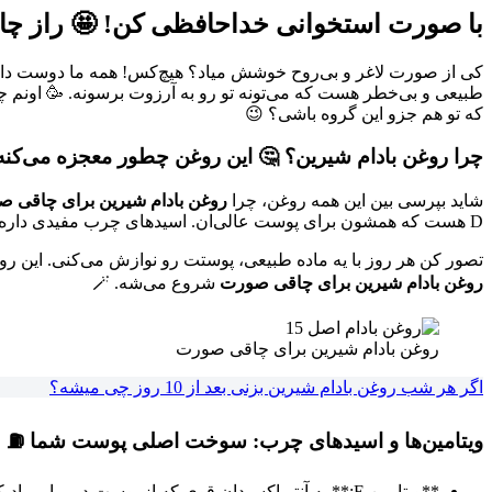
با صورت استخوانی خداحافظی کن! 🤩 راز چاقی صورت در 20 روز ب
کی از صورت لاغر و بی‌روح خوشش میاد؟ هیچ‌کس! همه ما دوست داریم 
طبیعی و بی‌خطر هست که می‌تونه تو رو به آرزوت برسونه. 🥳 اونم 
که تو هم جزو این گروه باشی؟ 😉
چرا روغن بادام شیرین؟ 🤔 این روغن چطور معجزه می‌کنه
شاید بپرسی بین این همه روغن، چرا
روغن بادام شیرین برای چاقی 
D هست که همشون برای پوست عالی‌ان. اسیدهای چرب مفیدی داره که پوست رو تغذیه می‌کنن و باعث می‌شن جون بگیره. 💪
تصور کن هر روز با یه ماده طبیعی، پوستت رو نوازش می‌کنی. این رو
روغن بادام شیرین برای چاقی صورت
شروع می‌شه. 🪄
روغن بادام شیرین برای چاقی صورت
اگر هر شب روغن بادام شیرین بزنی بعد از 10 روز چی میشه؟
ویتامین‌ها و اسیدهای چرب: سوخت اصلی پوست شما ⛽
**ویتامین E:** یه آنتی‌اکسیدان قوی که از پوست در برابر رادیکال‌های آزاد محافظت می‌کنه و به کلاژن سازی کمک می‌کنه. کلاژن هم که یعنی پوستی سفت و پر!