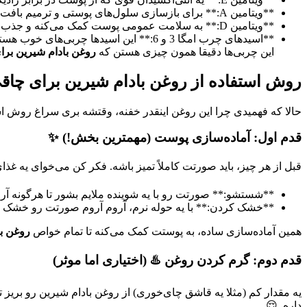
**ویتامین A:** برای بازسازی سلول‌های پوستی و ترمیم بافت‌ها ضروریه. یعنی پوستت هر روز نو و تازه می‌شه.
**ویتامین D:** به سلامت عمومی پوست کمک می‌کنه و جذب کلسیم رو تو بدن بهتر می‌کنه که غیرمستقیم روی شادابی پوست اثر داره.
**اسیدهای چرب امگا 3 و 6:** این اسید
این چربی‌ها دقیقا همون چیزی هستن که
روغن بادام شیرین بر
روش استفاده از روغن بادام شیرین برای چاقی
حالا که فهمیدی چرا این روغن اینقدر خفنه، وقتشه بری سراغ روش اس
قدم اول: آماده‌سازی پوست (مهمترین بخش!) ✨
قبل از هر چیز، باید صورتت کاملاً تمیز باشه. فکر کن می‌خوای یه غذ
**شستشو:** صورتت رو با یه شوینده ملایم بشور تا هرگونه آرای
**خشک کردن:** با یه حوله نرم، آروم آروم صورتت رو خشک کن
همین آماده‌سازی ساده، به پوستت کمک می‌کنه تا تمام خواص
روغن ب
قدم دوم: گرم کردن روغن ♨️ (اختیاری اما موثر)
یه مقدار کم (مثلا یه قاشق چای‌خوری) از روغن بادام شیرین رو بری
داره. 😌