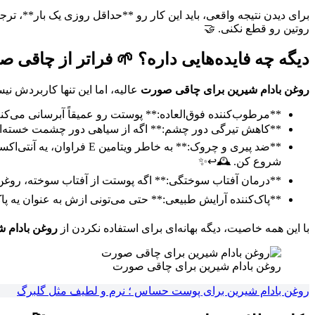
روتین رو قطع نکنی. 🤝
دیگه چه فایده‌هایی داره؟ 🌱 فراتر از چاقی 
روغن بادام شیرین برای چاقی صورت
عالیه، اما این تنها کاربردش 
**مرطوب‌کننده فوق‌العاده:** پوستت رو عمیقاً آبرسانی می‌
**کاهش تیرگی دور چشم:** اگه از سیاهی دور چشمت خسته‌ای، 
**ضد پیری و چروک:** به خ
شروع کن. 🕰️↩️✨
**درمان آفتاب سوختگی:** اگه پوستت از آفتاب سوخته، روغن با
**پاک‌کننده آرایش طبیعی:** حتی می‌تونی ازش به عنوان یه پا
با این همه خاصیت، دیگه بهانه‌ای برای استفاده نکردن از
روغن بادام 
روغن بادام شیرین برای چاقی صورت
روغن بادام شیرین برای پوست حساس ؛ نرم و لطیف مثل گلبرگ