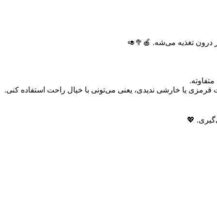
ز درون تغذیه می‌شه. 🍎🥦🥑
 قبل از اینکه روغن رو به کل صورتت بمالی، یه کوچولو روی قسمت داخلی بازوت تست کن. اگه بعد از 24 ساعت قرمزی یا خارشی ندیدی، یعنی می‌تونی با خیال راحت استفاده کنی.
گیری. 💖