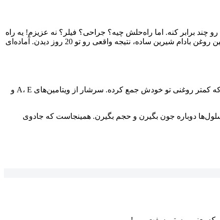
چند برابر کنه. اما راه‌حلش چیه؟ جراحی؟ فیلر؟ نه عزیزم! یه راه
! باور کن یا نه، خیلی‌ها با همین روغن بادام شیرین ساده، نتیجه واقعی رو تو 20 روز دیدن. آماده‌ای
؟ خب، جوابش خیلی ساده‌ست. این روغن یه عالمه خاصیت داره که کمتر روغنی تو خودش جمع کرده. سرشار از ویتامین‌های A، E و
 سلول‌ها دوباره جون بگیرن و حجم بگیرن. همینجاست که جادوی