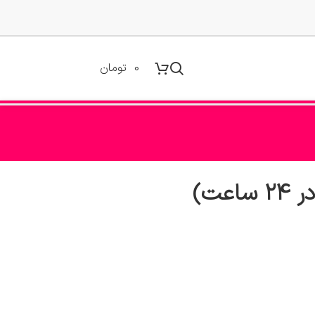
0
تومان
ت)