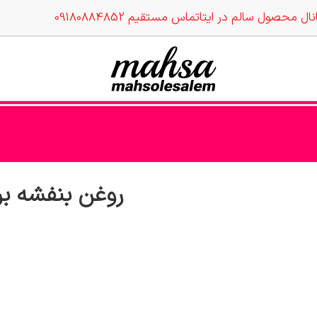
نال محصول سالم در ایتا
تماس مستقیم 09180884852
روغن بنفشه برای