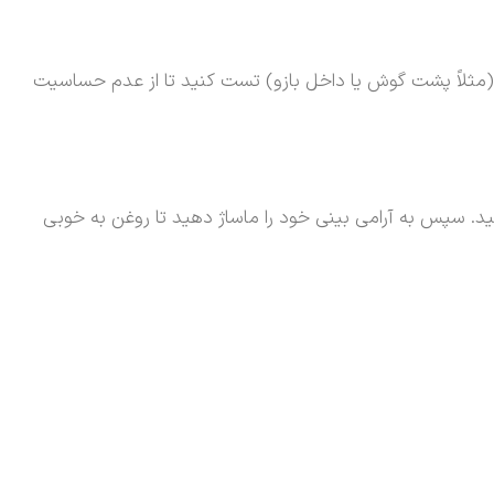
 (مثلاً پشت گوش یا داخل بازو) تست کنید تا از عدم حساسیت
 از روغن (حدود ۲ تا ۳ قطره) را داخل هر سوراخ بینی بچکانید. سپس به آرامی بینی خود را ماساژ دهید تا روغن به خوبی