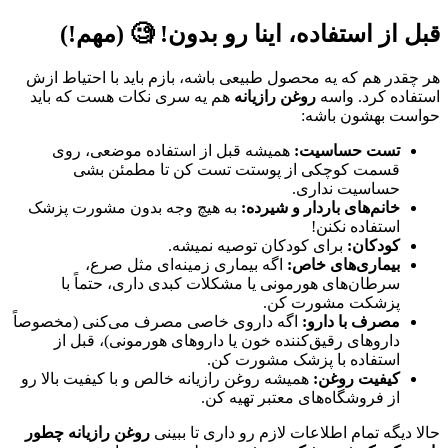
قبل از استفاده، اینا رو بدون! 🧐 (مهم!)
هر چقدر هم که یه محصول طبیعی باشه، بازم باید با احتیاط ازش
استفاده کرد. واسه
روغن رازیانه
هم یه سری نکات هست که باید
حواست بهشون باشه:
تست حساسیت:
همیشه قبل از استفاده موضعی، روی
قسمت کوچکی از پوستت تست کن تا مطمئن بشی
حساسیت نداری.
خانم‌های باردار و شیرده:
به هیچ وجه بدون مشورت پزشک
استفاده نکنن!
کودکان:
برای کودکان توصیه نمیشه.
بیماری‌های خاص:
اگه بیماری زمینه‌ای مثل صرع،
سرطان‌های هورمونی یا مشکلات کبدی داری، حتماً با
پزشکت مشورت کن.
مصرف با دارو:
اگه داروی خاصی مصرف می‌کنی (مخصوصاً
داروهای رقیق‌کننده خون یا داروهای هورمونی)، قبل از
استفاده با پزشک مشورت کن.
کیفیت روغن:
همیشه روغن رازیانه خالص و با کیفیت بالا رو
از فروشگاه‌های معتبر تهیه کن.
حالا دیگه تمام اطلاعات لازم رو داری تا ببینی
روغن رازیانه چطور