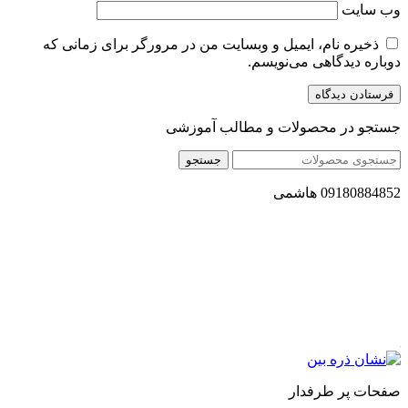
وب‌ سایت
ذخیره نام، ایمیل و وبسایت من در مرورگر برای زمانی که
دوباره دیدگاهی می‌نویسم.
جستجو در محصولات و مطالب آموزشی
جستجو
09180884852 هاشمی
مجموعه محصول سالم (محسا) با تولید و ارسال محصولاتی کاملا
طبیعی ، اصل و باکیفیت مطلوب به سراسر کشور ، پتانسیل تامین
حجم انبوهی از سفارشات در داخل کشور را دارا میباشد ما در زمینه
فروش مستقیم انواع روغنهای درمانی و خوراکی ، انواع شیره های
اصل و طبیعی ، انواع رب میوه جات ، انواع عسل ، سرکه های
طبیعی ، ارده کنجد ، کره بادام زمینی و … فعالیت می کنیم.
صفحات پر طرفدار