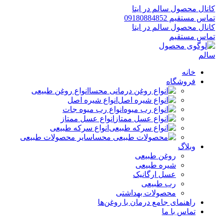
کانال محصول سالم در ایتا
تماس مستقیم 09180884852
کانال محصول سالم در ایتا
تماس مستقیم
خانه
فروشگاه
انواع روغن طبیعی
انواع شیره اصل
انواع رب میوه جات
انواع عسل ممتاز
انواع سرکه طبیعی
سایر محصولات طبیعی
وبلاگ
روغن طبیعی
شیره طبیعی
عسل ارگانیک
رب طبیعی
محصولات بهداشتی
راهنمای جامع درمان با روغن‌ها
تماس با ما