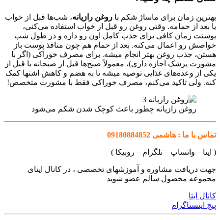
بهترین زمان برای ماساژ شکم با
روغن رازیانه
، شب‌ها قبل از خواب
یا بعد از حمامه. وقتی روغن رو قبل از خواب استفاده می‌کنی،
پوستت زمان کافی برای جذب کامل اون رو داره و در طول شب
خواصش رو اعمال می‌کنه. بعد از حمام هم چون منافذ پوست باز
هستن، جذب روغن بهتر انجام میشه. برای مصرف خوراکی (اگر با
مشورت پزشک اجازه داری)، معمولاً صبح‌ها قبل از صبحانه یا قبل از
یکی از وعده‌های غذایی توصیه میشه تا به هضم و کاهش اشتها کمک
کنه. ولی تاکید می‌کنم، مصرف خوراکی فقط با مشورت متخصص!
روغن رازیانه چطور باعث کوچک شدن شکم می‌شود
تماس با ما : هاشمی 09180884852
( ایتا – واتساپ – تلگرام – روبیکا )
جهت دریافت مشاوره و آموزشهای تخصصی ، در کانال ایتای
مجموعه محصول سالم عضو شوید
کانال ایتا
پیج اینستاگرام