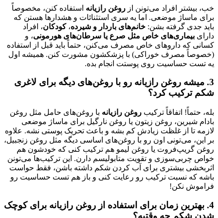
خب، بیشتر افراد می‌تونن از
روغن رازیانه
استفاده کنن، مخصوصاً
برای ماساژ موضعی. اما یه سری استثنائات و هشدارها هستن که
باید جدی گرفته بشن:
خانم‌های باردار و شیرده
،
کودکان
، افراد
دارای
بیماری‌های خاص مثل صرع یا سرطان‌های هورمونی
، و
کسانی که داروهای خاص مصرف می‌کنن، حتماً باید قبل از استفاده
(خصوصاً مصرف خوراکی) با پزشکشون مشورت کنن. همیشه اول
یه تست حساسیت روی پوستت انجام بده.
3. میشه روغن رازیانه رو با روغن‌های دیگه برای لاغری
شکم ترکیب کرد؟
بله، حتماً! اتفاقاً ترکیب
روغن رازیانه
با روغن‌های حامل مثل روغن
بادام شیرین، روغن زیتون یا روغن نارگیل برای ماساژ موضعی
لازمه تا از غلظت زیادش کم بشه و باعث تحریک پوستی نشه. علاوه
بر این، می‌تونی اون رو با روغن‌های اساسی دیگه مثل روغن زنجبیل،
روغن گریپ‌فروت یا روغن لیمو هم ترکیب کنی که خودشون هم
خواص چربی‌سوزی و تقویت متابولیسم دارن. این ترکیب‌ها می‌تونن
اثربخشی بیشتری برای آب کردن شکم داشته باشن، فقط حواست
باشه که نسبت ترکیب رو رعایت کنی و باز هم تست حساسیت رو
فراموش نکن!
4. بهترین زمان برای استفاده از روغن رازیانه برای کوچک
شدن شکم چه وقتیه؟