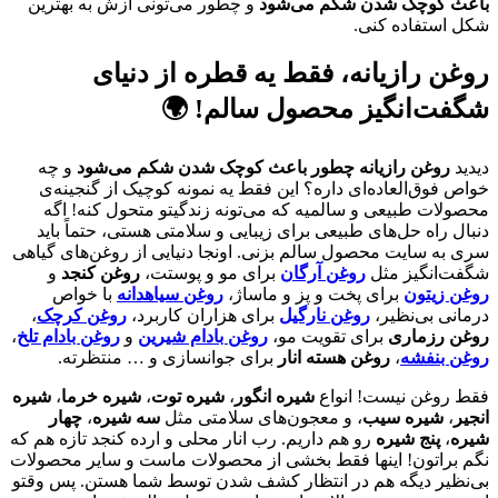
باعث کوچک شدن شکم می‌شود
و چطور می‌تونی ازش به بهترین
شکل استفاده کنی.
روغن رازیانه، فقط یه قطره از دنیای
شگفت‌انگیز محصول سالم! 🌍
دیدید
روغن رازیانه چطور باعث کوچک شدن شکم می‌شود
و چه
خواص فوق‌العاده‌ای داره؟ این فقط یه نمونه کوچیک از گنجینه‌ی
محصولات طبیعی و سالمیه که می‌تونه زندگیتو متحول کنه! اگه
دنبال راه حل‌های طبیعی برای زیبایی و سلامتی هستی، حتماً باید
سری به سایت محصول سالم بزنی. اونجا دنیایی از روغن‌های گیاهی
شگفت‌انگیز مثل
روغن آرگان
برای مو و پوستت،
روغن کنجد
و
روغن زیتون
برای پخت و پز و ماساژ،
روغن سیاهدانه
با خواص
درمانی بی‌نظیر،
روغن نارگیل
برای هزاران کاربرد،
روغن کرچک
،
روغن رزماری
برای تقویت مو،
روغن بادام شیرین
و
روغن بادام تلخ
،
روغن بنفشه
،
روغن هسته انار
برای جوانسازی و … منتظرته.
فقط روغن نیست! انواع
شیره انگور
،
شیره توت
،
شیره خرما
،
شیره
انجیر
،
شیره سیب
، و معجون‌های سلامتی مثل
سه شیره
،
چهار
شیره
،
پنج شیره
رو هم داریم. رب انار محلی و ارده کنجد تازه هم که
نگم براتون! اینها فقط بخشی از محصولات ماست و سایر محصولات
بی‌نظیر دیگه هم در انتظار کشف شدن توسط شما هستن. پس وقتو