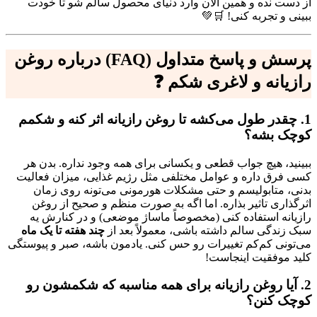
از دست نده و همین الان وارد دنیای محصول سالم شو تا خودت
ببینی و تجربه کنی! 🛒💚
پرسش و پاسخ متداول (FAQ) درباره روغن
رازیانه و لاغری شکم ❓
1. چقدر طول می‌کشه تا روغن رازیانه اثر کنه و شکمم
کوچک بشه؟
ببینید، هیچ جواب قطعی و یکسانی برای همه وجود نداره. بدن هر
کسی فرق داره و عوامل مختلفی مثل رژیم غذایی، میزان فعالیت
بدنی، متابولیسم و حتی مشکلات هورمونی می‌تونه روی زمان
اثرگذاری تاثیر بذاره. اما اگه به صورت منظم و صحیح از روغن
رازیانه استفاده کنی (مخصوصاً ماساژ موضعی) و در کنارش یه
سبک زندگی سالم داشته باشی، معمولاً بعد از
چند هفته تا یک ماه
می‌تونی کم‌کم تغییرات رو حس کنی. یادمون باشه، صبر و پیوستگی
کلید موفقیت اینجاست!
2. آیا روغن رازیانه برای همه مناسبه که شکمشون رو
کوچک کنن؟