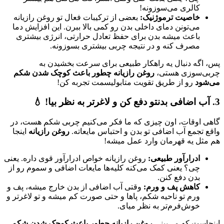
کالری می‌سوزونه!
خاصیت ترموژنیک:
بعضی از ترکیبات فعال تو روغن رازیانه
می‌تونن دمای داخلی بدن رو کمی بالا ببرن. این افزایش دما
باعث میشه بدن برای حفظ تعادل حرارتی، انرژی بیشتری
مصرف کنه و در نتیجه چربی بیشتری بسوزونه.
پس، اگه دنبال یه راهکار طبیعی برای سرعت بخشیدن به
چربی‌سوزی هستی،
روغن رازیانه چطور باعث کوچک شدن شکم
می‌شود
رو از طریق تقویت متابولیسمت تجربه کن!
3. آب اضافی بدنتو دفع کن و لاغرتر به نظر بیا! 💧
گاهی اوقات، اون چیزی که ما فکر می‌کنیم چربی شکم هست، در
واقع تجمع آب اضافی تو بدن و احتباس مایعاته.
روغن رازیانه
اینجا
هم مثل یه قهرمان وارد عمل میشه!
ادرارآور طبیعی:
روغن رازیانه خواص ادرارآور قوی داره. یعنی
چی؟ یعنی کمک می‌کنه کلیه‌ها مایعات اضافی و سموم رو از
بدن دفع کنن.
کاهش پف و ورم:
وقتی آب اضافی از بدن خارج میشه، پف و
ورم تو ناحیه شکم، پاها و حتی صورت کم میشه و تو لاغرتر و
خوش‌فرم‌تر به نظر میای.
اینجاست که می‌بینی
روغن رازیانه چطور باعث کوچک شدن شکم