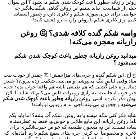
روغن رازیانه چطور باعث کوچک شدن شکم می‌شود ؟ این سوال
خیلی از شماست! بیاید ببینیم این روغن گیاهی شگفت‌انگیز چه
خواصی برای چربی‌سوزی شکم و لاغری داره و چطور استفاده
کنیم. راز لاغری شکم با روغن رازیانه رو کشف کنید!
واسه شکم گنده کلافه شدی؟ 🤔 روغن
رازیانه معجزه می‌کنه!
میدانید روغن رازیانه چطور باعث کوچک شدن شکم
می‌شود ؟
آخ آخ، این شکم گنده و چربی‌های مزاحمش! 😩 چقدر از خودت بدت
میاد وقتی لباس تنگ می‌پوشی و می‌بینی شکمت زده بیرون؟ چقدر
دنبال راه حلی گشتی که هم طبیعی باشه هم واقعا جواب بده؟ خب،
خبر خوب اینجاست! یه رازی رو برات فاش می‌کنم که شاید تا الان
بهش فکر نکرده باشی:
روغن رازیانه چطور باعث کوچک شدن شکم
می‌شود
و چجوری می‌تونه ناجی اندام رویایی تو باشه!
شاید فکر کنی مگه میشه با یه روغن، شکم آب بشه؟ اما باید بگم
بله! روغن رازیانه، این مایع طلایی و خوش‌بو، فقط یه عطردهنده
ساده نیست. این یه معجون طبیعیه که خواص حیرت‌انگیزی برای
لاغری و مخصوصاً آب کردن چربی‌های سمج شکم داره. آماده‌ای که
با خواص بی‌نظیرش آشنا بشی و برای همیشه با شکم گنده