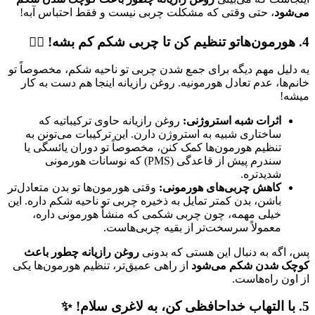
می‌شود
، حتی وقتی که مشکلت چربی نیست و فقط احتباس آبه!
4. هورمون‌هاتو تنظیم کن تا چربی شکم کم بشه! 🧘‍♀️
یه دلیل مهم دیگه برای جمع شدن چربی تو ناحیه شکم، مخصوصاً تو
خانم‌ها، عدم تعادل هورمونیه. روغن رازیانه اینجا هم دست به کار
میشه!
اثرات شبه استروژنی:
روغن رازیانه حاوی ترکیباتیه که
ساختاری شبیه به استروژن دارن. این ترکیبات می‌تونن به
تنظیم هورمون‌ها کمک کنن، مخصوصاً تو دوران یائسگی یا
سندرم پیش از قاعدگی (PMS) که نوسانات هورمونی
شدیدتره.
کاهش چربی‌های هورمونی:
وقتی هورمون‌ها تو بدن متعادل‌تر
باشن، بدن کمتر تمایل به ذخیره چربی تو ناحیه شکم داره. این
خیلی مهمه، چون چربی شکمی که منشأ هورمونی داره،
معمولاً سرسخت‌تر از بقیه چربی‌هاست.
پس، اگه به دنبال این هستی که بدونی
روغن رازیانه چطور باعث
کوچک شدن شکم می‌شود
از راهی عمیق‌تر، تنظیم هورمون‌ها یکی
از اون راه‌هاست.
5. با التهاب خداحافظی کن، به لاغری سلام! ✨