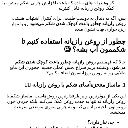
کربوهیدرات‌های ساده که باعث افزایش چربی شکم میشن، با
کمک روغن رازیانه قابل کنترله.
پس، اگه به دنبال یه دوست طبیعی برای کنترل اشتهات هستی،
روغن رازیانه چطور باعث کوچک شدن شکم می‌شود
رو با مهار
ریزه‌خواری بهت نشون میده.
چطور از روغن رازیانه استفاده کنیم تا
شکممون آب بشه؟ 🧐
حالا که فهمیدیم
روغن رازیانه چطور باعث کوچک شدن شکم
می‌شود
، وقتشه بریم سراغ بخش عملی قضیه! چجوری این مایع
طلایی رو به روتین روزانه‌مون اضافه کنیم؟
1. ماساژ معجزه‌آسای شکم با روغن رازیانه 💆‍♀️
این یکی از موثرترین و پرطرفدارترین روش‌هاست. ماساژ شکم با
روغن رازیانه نه تنها به جذب روغن کمک می‌کنه، بلکه جریان خون
رو تو اون ناحیه زیاد می‌کنه و به چربی‌سوزی موضعی سرعت
میبخشه.
چی نیاز داری؟
چند قطره روغن رازیانه خالص (اسانس).