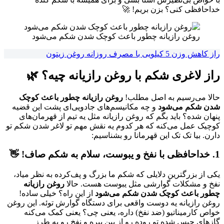
خداحافظی کنی؟ بزن بریم! 🚀
روغن رازیانه چطور باعث کوچک شدن شکم می‌شود
راز کاهش وزن 5 کیلویی با مصرف روزانه روغن زیتون
راز لاغری شکم با روغن رازیانه چیه؟ 🌿
حالا می‌رسیم به اصل مطلب!
روغن رازیانه چطور باعث کوچک
شدن شکم می‌شود
و چه مکانیسم‌های جادویی‌ای پشت این قضیه
پنهان شده؟ باید بگم که روغن رازیانه مثل یه تیم از قهرمان‌های
کوچیک عمل می‌کنه که هر کدوم یه نقش مهم تو لاغر شدن شکم تو
دارن. بیا تک تک این قهرمانا رو بشناسیم:
1. خداحافظی با نفخ و یبوست، سلام به شکم صاف! 👋
یکی از بزرگترین دلایلی که شکم ما بزرگ و پف‌کرده به نظر میاد،
نفخ و مشکلات گوارشی مثل یبوست هست. حالا
روغن رازیانه
چطور باعث کوچک شدن شکم می‌شود
از این راه؟ خیلی ساده!
روغن رازیانه یه دوست واقعی برای دستگاه گوارش توئه. این روغن
خواص کارمیناتیو (ضد نفخ) داره، یعنی چی؟ یعنی کمک می‌کنه
گازهای حبس شده تو روده رو از بین ببره و نفخ رو به طرز