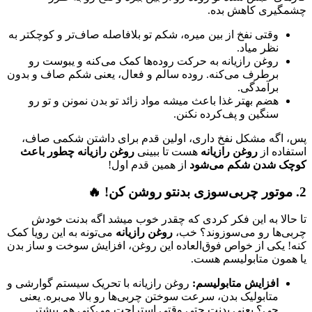
چشمگیری کاهش بده.
وقتی نفخ از بین میره، شکم تو بلافاصله صاف‌تر و کوچکتر به
نظر میاد.
روغن رازیانه به حرکت روده‌ها کمک می‌کنه و یبوست رو
برطرف می‌کنه. روده سالم و فعال، یعنی شکم صاف و بدون
برآمدگی.
هضم بهتر غذا باعث میشه مواد زائد تو بدن نمونن و تو رو
سنگین و پف‌کرده نکنن.
پس، اگه مشکل نفخ داری، اولین قدم برای داشتن شکمی صاف،
استفاده از
روغن رازیانه
هست تا ببینی
روغن رازیانه چطور باعث
کوچک شدن شکم می‌شود
از همین قدم اول!
2. موتور چربی‌سوزی بدنتو روشن کن! 🔥
تا حالا به این فکر کردی که چقدر خوب میشد اگه بدنت خودش
چربی‌ها رو می‌سوزوند؟ خب،
روغن رازیانه
می‌تونه به این رویا کمک
کنه! یکی از خواص فوق‌العاده این روغن، افزایش سوخت و ساز بدن
یا همون متابولیسم هست.
افزایش متابولیسم:
روغن رازیانه با تحریک سیستم گوارشی و
متابولیک بدن، سرعت سوختن چربی‌ها رو بالا می‌بره. یعنی
چی؟ یعنی بدنت حتی وقتی استراحت می‌کنی هم بیشتر