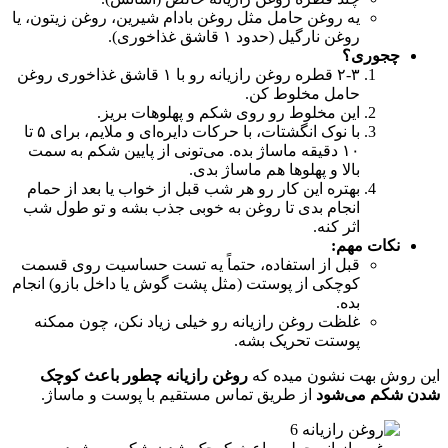
یه روغن حامل مثل روغن بادام شیرین، روغن زیتون، یا
روغن نارگیل (حدود ۱ قاشق غذاخوری).
چجوری؟
۲-۳ قطره روغن رازیانه رو با ۱ قاشق غذاخوری روغن
حامل مخلوط کن.
این مخلوط رو روی شکم و پهلوهات بریز.
با نوک انگشتات، با حرکات دایره‌ای و ملایم، برای ۵ تا
۱۰ دقیقه ماساژ بده. می‌تونی از پایین شکم به سمت
بالا و پهلوها هم ماساژ بدی.
بهتره این کار رو هر شب قبل از خواب یا بعد از حمام
انجام بدی تا روغن به خوبی جذب بشه و تو طول شب
اثر کنه.
نکات مهم:
قبل از استفاده، حتماً یه تست حساسیت روی قسمت
کوچکی از پوستت (مثل پشت گوش یا داخل بازو) انجام
بده.
غلظت روغن رازیانه رو خیلی زیاد نکن، چون ممکنه
پوستت تحریک بشه.
این روش بهت نشون میده که
روغن رازیانه چطور باعث کوچک
شدن شکم می‌شود
از طریق تماس مستقیم با پوست و ماساژ.