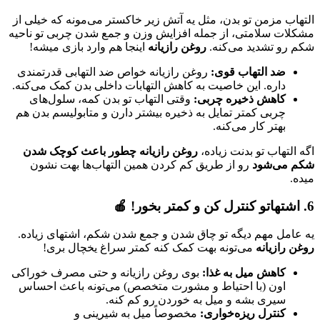
التهاب مزمن تو بدن، مثل یه آتش زیر خاکستر می‌مونه که خیلی از
مشکلات سلامتی، از جمله افزایش وزن و جمع شدن چربی تو ناحیه
شکم رو تشدید می‌کنه.
روغن رازیانه
اینجا هم وارد بازی میشه!
ضد التهاب قوی:
روغن رازیانه خواص ضد التهابی قدرتمندی
داره. این خاصیت به کاهش التهابات داخلی بدن کمک می‌کنه.
کاهش ذخیره چربی:
وقتی التهاب تو بدن کمه، سلول‌های
چربی کمتر تمایل به ذخیره بیشتر دارن و متابولیسم بدن هم
بهتر کار می‌کنه.
اگه التهاب تو بدنت زیاده،
روغن رازیانه چطور باعث کوچک شدن
شکم می‌شود
رو از طریق کم کردن همین التهاب‌ها بهت نشون
میده.
6. اشتهاتو کنترل کن و کمتر بخور! 🍎
یه عامل مهم دیگه تو چاق شدن و جمع شدن شکم، اشتهای زیاده.
روغن رازیانه
می‌تونه بهت کمک کنه کمتر سراغ یخچال بری!
کاهش میل به غذا:
بوی روغن رازیانه و حتی مصرف خوراکی
اون (با احتیاط و مشورت متخصص) می‌تونه باعث احساس
سیری بشه و میل به خوردن رو کم کنه.
کنترل ریزه‌خواری:
مخصوصاً میل به شیرینی و