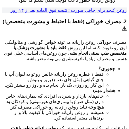
روغن رازیانه چطور باعث کوچک شدن شکم می‌شود
روغن کنجد برای چاقی صورت ؛ نتیجه فوق العاده بعد از ۱۴ روز
2. مصرف خوراکی (فقط با احتیاط و مشورت متخصص!)
⚠️
مصرف خوراکی روغن رازیانه می‌تونه خواص گوارشی و متابولیکی
اون رو تقویت کنه، اما این روش
فقط باید با مشورت پزشک یا
متخصص طب سنتی انجام بشه
، چون روغن‌های اساسی خیلی قوی
هستن و مصرف زیاد یا نادرستشون می‌تونه مضر باشه.
چجوری؟
فقط ۱ قطره روغن رازیانه خالص رو تو یه لیوان آب یا
چای گیاهی (مثل چای نعناع) بریز و بنوش.
این کار رو روزی یک بار انجام بده و دوز رو بیشتر نکن.
هشدار مهم:
خانم‌های باردار و شیرده، افرادی که بیماری‌های خاص
دارن (مثل صرع یا بیماری‌های هورمونی) و کودکان
به
هیچ وجه
نباید روغن رازیانه رو خوراکی مصرف کنن.
همیشه از روغن رازیانه خوراکی با کیفیت بالا و از
برندهای معتبر استفاده کن.
با رعایت این نکات، می‌تونی ببینی که
روغن رازیانه چطور باعث