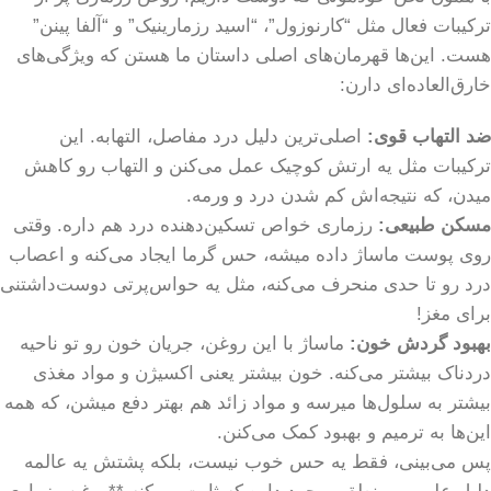
ترکیبات فعال مثل “کارنوزول”، “اسید رزمارینیک” و “آلفا پینن”
هست. این‌ها قهرمان‌های اصلی داستان ما هستن که ویژگی‌های
خارق‌العاده‌ای دارن:
ضد التهاب قوی:
اصلی‌ترین دلیل درد مفاصل، التهابه. این
ترکیبات مثل یه ارتش کوچیک عمل می‌کنن و التهاب رو کاهش
میدن، که نتیجه‌اش کم شدن درد و ورمه.
مسکن طبیعی:
رزماری خواص تسکین‌دهنده درد هم داره. وقتی
روی پوست ماساژ داده میشه، حس گرما ایجاد می‌کنه و اعصاب
درد رو تا حدی منحرف می‌کنه، مثل یه حواس‌پرتی دوست‌داشتنی
برای مغز!
بهبود گردش خون:
ماساژ با این روغن، جریان خون رو تو ناحیه
دردناک بیشتر می‌کنه. خون بیشتر یعنی اکسیژن و مواد مغذی
بیشتر به سلول‌ها میرسه و مواد زائد هم بهتر دفع میشن، که همه
این‌ها به ترمیم و بهبود کمک می‌کنن.
پس می‌بینی، فقط یه حس خوب نیست، بلکه پشتش یه عالمه