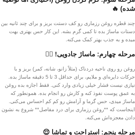
شده) 🔥
چند قطره روغن رزماری رو کف دستت بریز و برای چند ثانیه بین
دستات ماساژ بده تا کمی گرم بشه. این کار حس بهتری بهت
میده و به جذب بهتر کمک می‌کنه.
مرحله چهارم: ماساژ جادویی! 💆‍♀️
روغن رو روی ناحیه دردناک (مثلاً زانو، شانه، کمر) بریز و با
حرکات دایره‌ای و ملایم، برای حداقل 3 تا 5 دقیقه ماساژ بده.
نیازی نیست فشار خیلی زیادی وارد کنی. فقط اجازه بده روغن
به عمق پوست نفوذ کنه و کارش رو انجام بده. همونطور که
ماساژ میدی، حس گرما و آرامش رو کم کم احساس می‌کنی.
اینجاست که **روغن رزماری برای درد مفاصل** شروع به نشون
دادن معجزه‌اش می‌کنه.
مرحله پنجم: استراحت و تماشا 😌