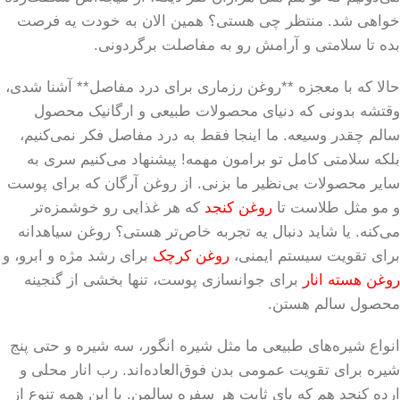
خواهی شد. منتظر چی هستی؟ همین الان به خودت یه فرصت
بده تا سلامتی و آرامش رو به مفاصلت برگردونی.
حالا که با معجزه **روغن رزماری برای درد مفاصل** آشنا شدی،
وقتشه بدونی که دنیای محصولات طبیعی و ارگانیک محصول
سالم چقدر وسیعه. ما اینجا فقط به درد مفاصل فکر نمی‌کنیم،
بلکه سلامتی کامل تو برامون مهمه! پیشنهاد می‌کنیم سری به
سایر محصولات بی‌نظیر ما بزنی. از روغن آرگان که برای پوست
و مو مثل طلاست تا
روغن کنجد
که هر غذایی رو خوشمزه‌تر
می‌کنه. یا شاید دنبال یه تجربه خاص‌تر هستی؟ روغن سیاهدانه
برای تقویت سیستم ایمنی،
روغن کرچک
برای رشد مژه و ابرو، و
روغن هسته انار
برای جوانسازی پوست، تنها بخشی از گنجینه
محصول سالم هستن.
انواع شیره‌های طبیعی ما مثل شیره انگور، سه شیره و حتی پنج
شیره برای تقویت عمومی بدن فوق‌العاده‌اند. رب انار محلی و
ارده کنجد هم که پای ثابت هر سفره سالمن. با این همه تنوع از