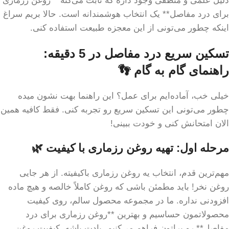
دلیل علمی و منطقی وجود داره که ثابت می‌کنه **روغن رزماری
برای درد مفاصل** یک انتخاب هوشمندانه است. حالا بریم سراغ
اینکه چطور می‌تونی از این معجزه طبیعت استفاده کنی.
تسکین سریع درد مفاصل در 5 دقیقه:
راهنمای گام به گام 👣
خیلی خب، آماده‌ایم برای عمل؟ این راهنما بهت نشون میده
چطور می‌تونی این تسکین سریع رو تجربه کنی. فقط کافیه همین
الان امتحانش کنی و خودت ببینی!
مرحله اول: تهیه روغن رزماری با کیفیت 🌿
مهم‌ترین قدم، انتخاب یه روغن رزماری باکیفیته. از هر جایی
روغن نخر! باید مطمئن باشی که روغن کاملاً خالصه و هیچ ماده
افزودنی نداره. ما در مجموعه محصول سالم، روی کیفیت
محصولاتمون حساسیم و بهترین **روغن رزماری برای درد
مفاصل** رو براتون فراهم می‌کنیم. یادت باشه، کیفیت روغن