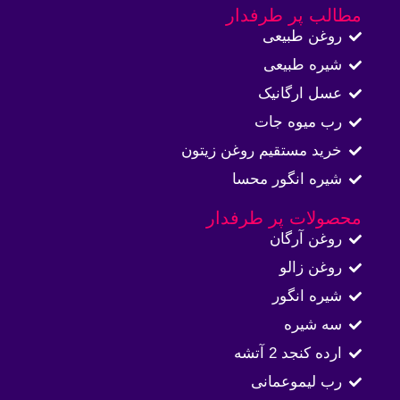
مطالب پر طرفدار
روغن طبیعی
شیره طبیعی
عسل ارگانیک
رب میوه جات
خرید مستقیم روغن زیتون
شیره انگور محسا
محصولات پر طرفدار
روغن آرگان
روغن زالو
شیره انگور
سه شیره
ارده کنجد 2 آتشه
رب لیموعمانی