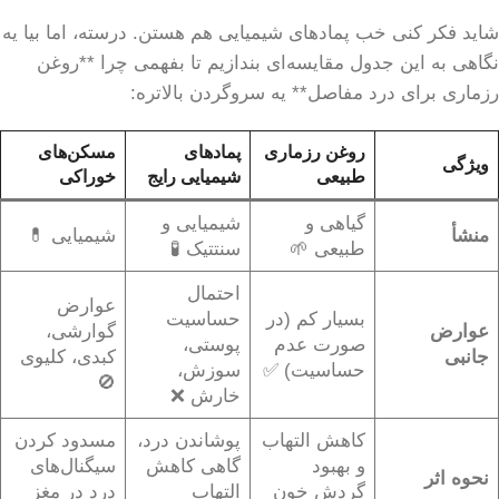
شاید فکر کنی خب پمادهای شیمیایی هم هستن. درسته، اما بیا یه
نگاهی به این جدول مقایسه‌ای بندازیم تا بفهمی چرا **روغن
رزماری برای درد مفاصل** یه سروگردن بالاتره:
روغن رزماری
پمادهای
مسکن‌های
ویژگی
طبیعی
شیمیایی رایج
خوراکی
گیاهی و
شیمیایی و
منشأ
شیمیایی 💊
طبیعی 🌱
سنتتیک 🧪
احتمال
عوارض
بسیار کم (در
حساسیت
عوارض
گوارشی،
صورت عدم
پوستی،
جانبی
کبدی، کلیوی
حساسیت) ✅
سوزش،
🚫
خارش ❌
کاهش التهاب
پوشاندن درد،
مسدود کردن
و بهبود
گاهی کاهش
سیگنال‌های
نحوه اثر
گردش خون
التهاب
درد در مغز