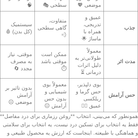
موضعی 💖
سطحی 🎭
🧠
عمیق و
متفاوت،
تدریجی،
سیستمیک
جذب
گاهی سطحی
همراه با
(کل بدن) 🩸
💨
ماساژ 🌟
معمولاً
ممکن است
موقتی، نیاز
طولانی‌تر به
مدت اثر
موقتی باشد
به مصرف
دلیل اثرات
⏱️
مجدد 🔄
درمانی ⏳
بوی دلپذیر،
معمولاً بوی
بدون تاثیر بر
حس گرما و
شیمیایی و
حس آرامش
آرامش
ریلکسی
بدون حس
موضعی ☹️
عمیق 🧘‍♀️
آرامش 😐
همونطور که می‌بینی، انتخاب **روغن رزماری برای درد مفاصل**
فقط یه انتخاب برای تسکین درد نیست، یه انتخاب برای سلامتی
و هماهنگی با طبیعته. اینجاست که ارزش یه محصول طبیعی و