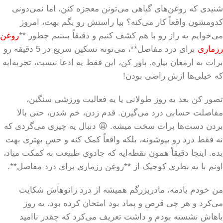
شنیدی که روغن‌های گیاهی می‌تونن معجزه کنن، اما نمی‌دونی
کدومشون واقعاً کار می‌کنه؟ بیا راستش رو بگم بهت، امروز
می‌خوایم یه راز رو با هم کشف کنیم و دقیقاً ببینیم چطور **
روغن
رزماری
برای درد مفاصل**، می‌تونه تسکین سریع در 5 دقیقه رو
برات به ارمغان بیاره. باور کن، این فقط یه ادعا نیست، تجربه‌ایه
که خیلی‌ها ازش راضی بودن!
تصور کن بعد یه روز طولانی یا یه فعالیت ورزشی سنگین،
مفاصلت حسابی درد می‌گیرن. قدم زدن، خم شدن، حتی بالا
بردن دست‌ها برات سخت میشه. 😩 دنبال یه چیزی می‌گردی که
نه فقط درد رو بپوشونه، بلکه واقعاً کمک کنه و حس بهتری بهت
بده. اینجا دقیقاً همون نقطه‌ایه که جادوی طبیعت به کمکت میاد،
اونم با یه بطری کوچیک از **روغن رزماری برای درد مفاصل**.
من خودم یادمه، مادربزرگم همیشه از درد زانوهاش شکایت
می‌کرد و هر چی قرص و پماد بود امتحان کرده بود. یه روز
باهاش نشسته بودم و داشت تعریف می‌کرد که چقدر ناامید