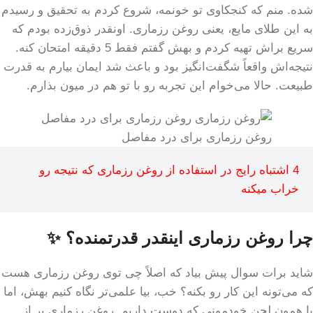
شده. منم که کنجکاوی تو خونمه، شروع کردم به تحقیق و رسیدم
به این طلای مایع، یعنی روغن رزماری. اونقدر ذوق‌زده بودم که
سریع براش تهیه کردم و بهش گفتم فقط 5 دقیقه امتحان کنه.
نتیجه‌اش واقعاً شگفت‌انگیز بود و باعث شد ایمان بیارم به قدرت
طبیعت. حالا می‌خوام این تجربه رو با تو هم در میون بذارم.
روغن رزماری برای درد مفاصل
4 اشتباه رایج در استفاده از روغن رزماری که نتیجه رو
خراب میکنه
چرا روغن رزماری اینقدر قدرتمنده؟ ✨
شاید برات سوال پیش بیاد که اصلاً چی توی روغن رزماری هست
که می‌تونه این کار رو بکنه؟ خب، بیا علمی‌تر نگاه کنیم بهش، اما
با همون لحن خودمونی که دوست داریم. روغن رزماری پر از