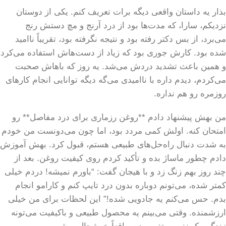
بذار یه داستان واقعی دیگه برات تعریف کنم. یکی از دوستان
نزدیکم، سارا، که مدت‌ها بود از درد آرنج و مچ دستش رنج
می‌برد، از بس دکتر رفته بود و نتیجه نگرفته بود، تقریباً ناامید
شده بود. کارش جوری بود که زیاد از دست‌هاش استفاده می‌کرد
و همین باعث تشدید دردش می‌شد. یه روز که باهاش صحبت
می‌کردم، دیدم داره با ناامیدی می‌گه دیگه توانایی انجام کارهای
روزمره رو هم نداره.
من بهش پیشنهاد دادم **روغن رزماری برای درد مفاصل** رو
امتحان کنه. اولش کمی مردد بود، اما چون می‌دونست من خودم
به شدت دنبال راه‌حل‌های طبیعی هستم، قبول کرد. بهش آموزش
دادم چطور ماساژ بده و تأکید کردم روی کیفیت روغن. بعد از
چند روز بهم زنگ زد و با هیجان گفت: “باورم نمیشه! دردم خیلی
کمتر شده، می‌تونم دوباره بدون درد تایپ کنم و کارامو انجام
بدم. حس می‌کنم یه جادویی شده!” این لحظات برای من خیلی
ارزشمنده. وقتی می‌بینم یه محصول طبیعی و باکیفیت می‌تونه