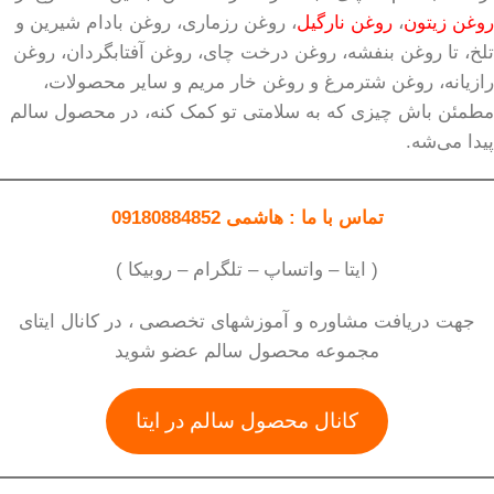
روغن زیتون
،
روغن نارگیل
، روغن رزماری، روغن بادام شیرین و
تلخ، تا روغن بنفشه، روغن درخت چای، روغن آفتابگردان، روغن
رازیانه، روغن شترمرغ و روغن خار مریم و سایر محصولات،
مطمئن باش چیزی که به سلامتی تو کمک کنه، در محصول سالم
پیدا می‌شه.
تماس با ما : هاشمی 09180884852
( ایتا – واتساپ – تلگرام – روبیکا )
جهت دریافت مشاوره و آموزشهای تخصصی ، در کانال ایتای
مجموعه محصول سالم عضو شوید
کانال محصول سالم در ایتا