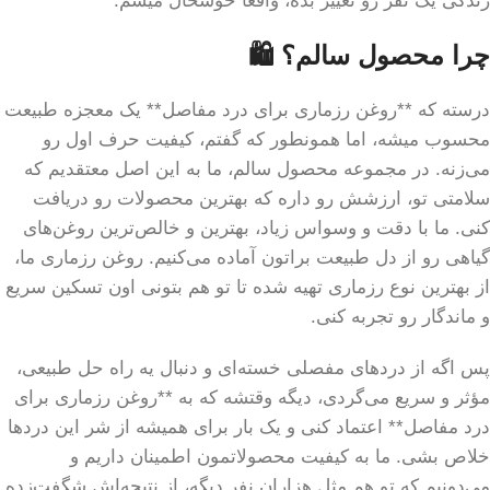
زندگی یک نفر رو تغییر بده، واقعاً خوشحال میشم.
چرا محصول سالم؟ 🛍️
درسته که **روغن رزماری برای درد مفاصل** یک معجزه طبیعت
محسوب میشه، اما همونطور که گفتم، کیفیت حرف اول رو
می‌زنه. در مجموعه محصول سالم، ما به این اصل معتقدیم که
سلامتی تو، ارزشش رو داره که بهترین محصولات رو دریافت
کنی. ما با دقت و وسواس زیاد، بهترین و خالص‌ترین روغن‌های
گیاهی رو از دل طبیعت براتون آماده می‌کنیم. روغن رزماری ما،
از بهترین نوع رزماری تهیه شده تا تو هم بتونی اون تسکین سریع
و ماندگار رو تجربه کنی.
پس اگه از دردهای مفصلی خسته‌ای و دنبال یه راه حل طبیعی،
مؤثر و سریع می‌گردی، دیگه وقتشه که به **روغن رزماری برای
درد مفاصل** اعتماد کنی و یک بار برای همیشه از شر این دردها
خلاص بشی. ما به کیفیت محصولاتمون اطمینان داریم و
می‌دونیم که تو هم مثل هزاران نفر دیگه، از نتیجه‌اش شگفت‌زده