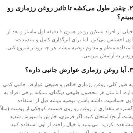
۲. چقدر طول می‌کشه تا تاثیر روغن رزماری رو
ببینم؟
خیلی از افراد تسکین رو در همون 5 دقیقه اول ماساژ و بعد از
اون احساس می‌کنن. اما برای اثرگذاری کامل و بلندمدت،
استفاده منظم و مداوم توصیه میشه. هر چه زودتر شروع کنی،
زودتر به آرامش میرسی.
۳. آیا روغن رزماری عوارض جانبی داره؟
به طور کلی، روغن رزماری خالص و طبیعی عوارض جانبی کمی
داره. اما مثل هر محصول طبیعی دیگه‌ای، ممکنه برخی افراد به
اون حساسیت داشته باشن. توصیه میشه قبل از استفاده
گسترده، مقداری از روغن رو روی قسمت کوچکی از پوست (مثلاً
پشت آرنج) امتحان کنید. اگر قرمزی، خارش یا سوزش شدید
مشاهده نکردید، می‌تونید با خیال راحت از اون استفاده کنید.
همچنین، مصرف خوراکی روغن رزماری توصیه نمی‌شود.