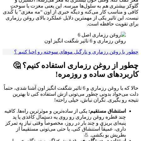
گلوکز بیشتری هم به سلول‌ها میرسه. این یعنی مغزت با سوخت
کافی و مناسب کار می‌کنه و دیگه خبری از اون “مه مغزی” یا کُندی
نیست. این تاثیر یکی از مهمترین دلایل عملکرد بالای روغن رزماری
برای تقویت حافظه است.
روغن رزماری و 6 تاثیر شگفت انگیز اون
چطور با روغن رزماری و نارگیل موهای سوخته رو احیا کنیم ؟
چطور از روغن رزماری استفاده کنیم؟ 🤔
کاربردهای ساده و روزمره!
حالا که با روغن رزماری و 6 تاثیر شگفت انگیز اون آشنا شدی، حتماً
دلت می‌خواد بدونی چطور می‌تونی ازش استفاده کنی تا بهترین
نتیجه رو بگیری. نگران نباش، خیلی راحته!
استنشاق مستقیم:
یکی از ساده‌ترین و موثرترین راه‌ها. کافیه
چند قطره روغن رزماری رو روی یه دستمال کاغذی یا پد
پنبه‌ای بریزی و چند بار در روز، مخصوصاً وقتی نیاز به تمرکز
داری، عمیقاً استنشاق کنی. یا حتی می‌تونی مستقیماً از
بطریش بو بکشی. 👃
استفاده در دستگاه بخور (دیفیوزر):
اگه یه دستگاه بخور یا