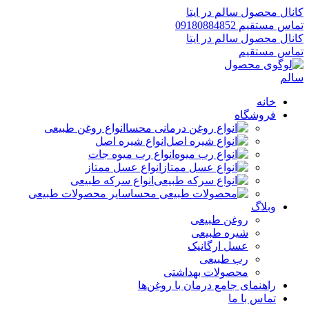
کانال محصول سالم در ایتا
تماس مستقیم 09180884852
کانال محصول سالم در ایتا
تماس مستقیم
خانه
فروشگاه
انواع روغن طبیعی
انواع شیره اصل
انواع رب میوه جات
انواع عسل ممتاز
انواع سرکه طبیعی
سایر محصولات طبیعی
وبلاگ
روغن طبیعی
شیره طبیعی
عسل ارگانیک
رب طبیعی
محصولات بهداشتی
راهنمای جامع درمان با روغن‌ها
تماس با ما