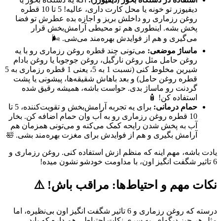
دیفیوزر تو خونه یا محل کارت داری، عالیه! 5 تا 10 قطره
روغن رزماری رو داخلش بریز و اجازه بده عطرش تو فضا
پخش بشه. اینطوری هم تو محیطی آرامش‌بخش قرار
می‌گیری و هم از فوایدش بهره‌مند می‌شی. 🌬️
ماساژ موضعی:
می‌تونی چند قطره روغن رزماری رو با یه
روغن حامل مثل روغن نارگیل، روغن جوجوبا یا روغن بادام
شیرین مخلوط کنی (نسبت 1 به 5، یعنی 1 قطره رزماری به 5
قطره روغن حامل) و بعد باهاش شقیقه‌ها، پیشونی یا پشت
گردنت رو ماساژ بدی. حواست باشه، همیشه رقیق شده
استفاده کن! 🧴
حمام درمانی:
برای یه تجربه آرامش‌بخش و تقویت‌کننده، 5 تا
10 قطره روغن رزماری رو به آب وان حمام اضافه کن. بخار
آب به پخش شدن رایحه کمک می‌کنه و می‌تونی همزمان هم
آرامش بگیری و هم از فوایدش برای مغزت بهره‌مند بشی. 🛀
یادت باشه، مهم اینه که منظم ازش استفاده کنی. روغن رزماری و
6 تاثیر شگفت انگیز اون، با مداومت خودشو نشون میده!
نکات مهم و احتیاط‌ها: مراقب باش! ⚠️
درسته که روغن رزماری و 6 تاثیر شگفت انگیز اون بی‌نظیره، اما
مثل هر چیز دیگه‌ای، یه سری نکات احتیاطی هم داره که باید