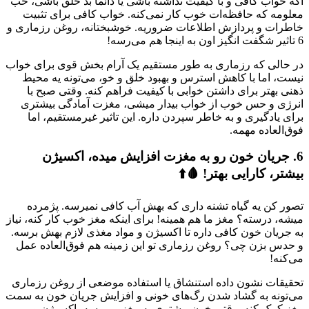
اگه خواب کافی و با کیفیت نداشته باشی یا دائماً بد خلق باشی، خب
معلومه که حافظه‌ات خوب کار نمی‌کنه. خواب کافی برای تثبیت
خاطرات و پردازش اطلاعات ضروریه. خوشبختانه، روغن رزماری و
6 تاثیر شگفت انگیز اون به اینجا هم می‌رسه!
در حالی که رزماری به طور مستقیم یک آرام بخش قوی برای خواب
نیست، اما با کاهش استرس و بهبود خلق و خو، می‌تونه یه محیط
ذهنی بهتر برای داشتن خوابی با کیفیت فراهم کنه. وقتی صبح با
انرژی و حس خوب از خواب بیدار میشی، مغزت آمادگی بیشتری
برای یادگیری و به خاطر سپردن داره. این تاثیر غیرمستقیم، اما
فوق‌العاده مهمه.
6. جریان خون رو به مغزت افزایش میده، اکسیژن
بیشتر، کارایی بهتر! 🩸⬆️
تصور کن یه گیاه تشنه داری که بهش آب کافی نمیرسه. پژمرده
میشه، درسته؟ مغز ما هم همینه! برای اینکه مغز خوب کار کنه، نیاز
به جریان خون کافی داره تا اکسیژن و مواد مغذی لازم بهش برسه.
و حدس بزن چی؟ روغن رزماری تو این زمینه هم فوق‌العاده عمل
می‌کنه!
تحقیقات نشون داده استنشاق یا استفاده موضعی از روغن رزماری
می‌تونه به گشاد شدن رگ‌های خونی و افزایش جریان خون به سمت
مغز کمک کنه. وقتی خون بیشتری به مغز می‌رسه، اکسیژن و