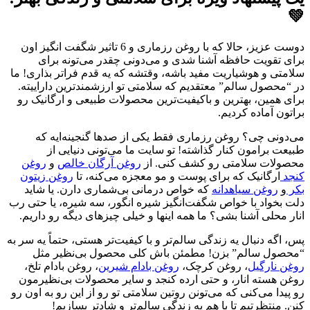
💚
دوست عزیز، حالا که با روغن رزماری و 6 تاثیر شگفت انگیز اون
برای تقویت حافظه آشنا شدی و می‌دونی چقدر می‌تونه برای
سلامتی و هوشیاریت مفید باشه، وقتشه که یه قدم فراتر بذاری! ما
در “محصول سالم” معتقدیم که سلامتی تو ارزشمندترین داراییته.
برای همین، بهترین و باکیفیت‌ترین محصولات طبیعی و ارگانیک رو
براتون آماده کردیم.
می‌دونی چی؟ روغن رزماری فقط یکی از صدها گنجینه‌ایه که
طبیعت برامون کنار گذاشته! تو سایت ما می‌تونی دنیایی از
محصولات سلامتی رو کشف کنی. از
روغن آرگان خالص
و
روغن
کنجد
ارگانیک که برای پوست و مو معجزه می‌کنه، تا
روغن زیتون
بکر
و
روغن سیاهدانه
که خواص درمانی بی‌شماری دارن. یا شاید
دلت بخواد با خواص شگفت‌انگیز شیره انگور، سه شیره، یا حتی رب
انار محلی آشنا بشی؟ ما همه اینها و خیلی چیزهای دیگه رو داریم.
پس، اگه دنبال یه زندگی سالم‌تر و با کیفیت‌تر هستی، حتماً یه سر به
“محصول سالم” بزن! مطمئن باش کلی محصول بی‌نظیر مثل
روغن نارگیل
، روغن کرچک،
روغن بادام شیرین
، روغن بادام تلخ،
روغن هسته انار، و حتی ارده کنجد و سایر محصولات بی‌نظیرمون
رو پیدا می‌کنی که می‌تونن روتین سلامتی تو رو از این رو به اون رو
کنن. منتظرتیم تا با هم یه زندگی سالم‌تر و شادتر بسازیم!