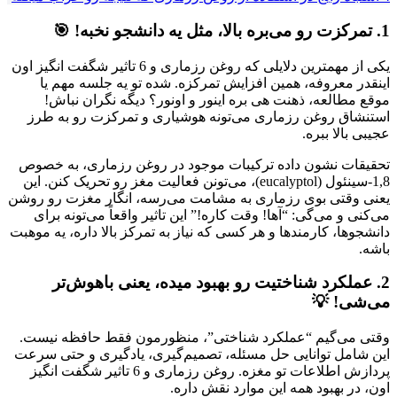
1. تمرکزت رو می‌بره بالا، مثل یه دانشجو نخبه! 🎯
یکی از مهمترین دلایلی که روغن رزماری و 6 تاثیر شگفت انگیز اون
اینقدر معروفه، همین افزایش تمرکزه. شده تو یه جلسه مهم یا
موقع مطالعه، ذهنت هی بره اینور و اونور؟ دیگه نگران نباش!
استنشاق روغن رزماری می‌تونه هوشیاری و تمرکزت رو به طرز
عجیبی بالا ببره.
تحقیقات نشون داده ترکیبات موجود در روغن رزماری، به خصوص
1,8-سینئول (eucalyptol)، می‌تونن فعالیت مغز رو تحریک کنن. این
یعنی وقتی بوی رزماری به مشامت می‌رسه، انگار مغزت رو روشن
می‌کنی و می‌گی: “آها! وقت کاره!” این تاثیر واقعاً می‌تونه برای
دانشجوها، کارمندها و هر کسی که نیاز به تمرکز بالا داره، یه موهبت
باشه.
2. عملکرد شناختیت رو بهبود میده، یعنی باهوش‌تر
می‌شی! 💡
وقتی می‌گیم “عملکرد شناختی”، منظورمون فقط حافظه نیست.
این شامل توانایی حل مسئله، تصمیم‌گیری، یادگیری و حتی سرعت
پردازش اطلاعات تو مغزه. روغن رزماری و 6 تاثیر شگفت انگیز
اون، در بهبود همه این موارد نقش داره.