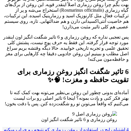
بهت بگم چرا روغن رزماری اصلاً اینقدر قویه. این روغن از برگ‌های
گیاه رزماری (Rosmarinus officinalis) استخراج می‌شه و پر از
ترکیبات فعال مثل کارنوزیک اسید و رزمارینیک اسیده. این ترکیبات،
هم خاصیت آنتی‌اکسیدانی دارن و هم ضدالتهابی. تازه، روی سیستم
عصبی هم کلی تاثیر مثبت می‌ذارن!
پس تعجبی نداره که روغن رزماری و 6 تاثیر شگفت انگیز اون اینقدر
مورد توجه قرار گرفته. این فقط یه حرف پوچ نیست، پشتش کلی
تحقیق علمی و تجربه تاریخی خوابیده. حالا دیگه وقتشه بریم سراغ
اصل مطلب و ببینیم این روغن جادویی دقیقا چه کارهایی برای مغز
و حافظه‌مون می‌کنه!
6 تاثیر شگفت انگیز روغن رزماری برای
تقویت حافظه و مغزت! 🧠✨
آماده‌ای بدونی چطور این روغن بی‌نظیر می‌تونه بهت کمک کنه تا
بهتر فکر کنی و یادت بمونه؟ اینجا 6 تاثیر اصلی رو برات لیست
می‌کنیم که واقعاً می‌تونن تو رو شگفت‌زده کنن. پس با دقت بخون!
روغن رزماری و 6 تاثیر شگفت انگیز اون
4 اشتباه رایج در استفاده از روغن رزماری که نتیجه رو خراب میکنه