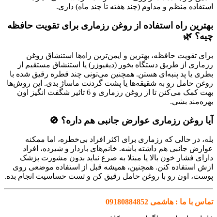
استفاده منظم و مداوم (چند هفته تا چند ماه) داری.
بهترین راه استفاده از روغن رزماری برای تقویت حافظه
چیه؟ 🌿
برای تقویت حافظه، بهترین و ایمن‌ترین راه‌ها استنشاق روغن
رزماری از طریق دستگاه بخور (دیفیوزر) یا استنشاق مستقیم از
بطری یا پد پنبه‌ای هستن. همچنین می‌تونی چند قطره رقیق شده با
روغن حامل رو به شقیقه‌ها یا پشت گردنت ماساژ بدی. این روش‌ها
بهت کمک می‌کنن تا از روغن رزماری و 6 تاثیر شگفت انگیز اون
بهره‌مند بشی.
آیا روغن رزماری عوارض جانبی هم داره؟ 🚫
بله، در حالی که رزماری برای اکثر افراد بی‌خطره، اما ممکنه
عوارض جانبی هم داشته باشه. خانم‌های باردار و شیرده، افراد
دارای فشار خون بالا یا مبتلا به صرع نباید بدون مشورت پزشک
ازش استفاده کنن. همچنین، همیشه قبل از استفاده موضعی روی
پوست، اون رو با روغن حامل رقیق کن و تست حساسیت انجام بده.
تماس با ما : هاشمی 09180884852