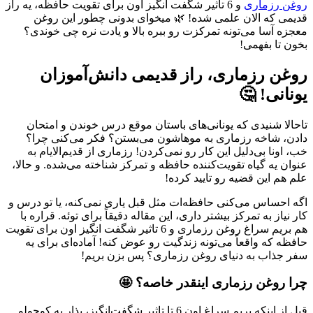
روغن رزماری
و 6 تاثیر شگفت انگیز اون برای تقویت حافظه، یه راز
قدیمی که الان علمی شده! 🌿 میخوای بدونی چطور این روغن
معجزه آسا می‌تونه تمرکزت رو ببره بالا و یادت نره چی خوندی؟
بخون تا بفهمی!
روغن رزماری، راز قدیمی دانش‌آموزان
یونانی! 🤔
تاحالا شنیدی که یونانی‌های باستان موقع درس خوندن و امتحان
دادن، شاخه رزماری به موهاشون می‌بستن؟ فکر می‌کنی چرا؟
خب، اونا بی‌دلیل این کار رو نمی‌کردن! رزماری از قدیم‌الایام به
عنوان یه گیاه تقویت‌کننده حافظه و تمرکز شناخته می‌شده. و حالا،
علم هم این قضیه رو تایید کرده!
اگه احساس می‌کنی حافظه‌ات مثل قبل یاری نمی‌کنه، یا تو درس و
کار نیاز به تمرکز بیشتر داری، این مقاله دقیقاً برای توئه. قراره با
هم بریم سراغ روغن رزماری و 6 تاثیر شگفت انگیز اون برای تقویت
حافظه که واقعاً می‌تونه زندگیت رو عوض کنه! آماده‌ای برای یه
سفر جذاب به دنیای روغن رزماری؟ پس بزن بریم!
چرا روغن رزماری اینقدر خاصه؟ 🤩
قبل از اینکه بریم سراغ اون 6 تا تاثیر شگفت‌انگیز، بذار یه کوچولو