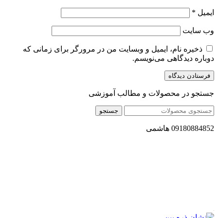
ایمیل
*
وب‌ سایت
ذخیره نام، ایمیل و وبسایت من در مرورگر برای زمانی که
دوباره دیدگاهی می‌نویسم.
جستجو در محصولات و مطالب آموزشی
جستجو
09180884852 هاشمی
مجموعه محصول سالم (محسا) با تولید و ارسال محصولاتی کاملا
طبیعی ، اصل و باکیفیت مطلوب به سراسر کشور ، پتانسیل تامین
حجم انبوهی از سفارشات در داخل کشور را دارا میباشد ما در زمینه
فروش مستقیم انواع روغنهای درمانی و خوراکی ، انواع شیره های
اصل و طبیعی ، انواع رب میوه جات ، انواع عسل ، سرکه های
طبیعی ، ارده کنجد ، کره بادام زمینی و … فعالیت می کنیم.