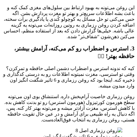
این روغن می‌تونه به بهبود ارتباط بین سلول‌های مغزی کمک کنه و
باعث بشه اطلاعات سریع‌تر و بهتر تو مغزت پردازش بشن. اگه
حس می‌کنی تو حل مسائل یه کوچولو کُندی یا یادگیری برات سخته،
اضافه کردن روغن رزماری به روتین روزانه‌ات می‌تونه یه گزینه
عالی باشه. خیلی‌ها گزارش دادن که بعد از استفاده منظم، احساس
می‌کنن ذهن‌شون “شفاف‌تر” شده.
3. استرس و اضطراب رو کم می‌کنه، آرامش بیشتر،
حافظه بهتر! 🧘‍♀️
کیه که ندونه استرس و اضطراب دشمن اصلی حافظه و تمرکزن؟
وقتی تو استرسی، مغزت نمیتونه اطلاعات رو به درستی کدگذاری و
ذخیره کنه. اینجا بود که روغن رزماری و 6 تاثیر شگفت انگیز اون
وارد میدون میشه.
روغن رزماری خاصیت آرام‌بخش داره. استنشاق بوی اون می‌تونه
سطح هورمون کورتیزول (هورمون استرس) رو تو بدنت کاهش بده.
با کاهش استرس، مغزت آزادتر میشه و می‌تونه بهتر کار کنه. پس،
اگه دنبال یه راه طبیعی برای آرامش و در عین حال تقویت حافظه
هستی، روغن رزماری یه انتخاب فوق‌العاده‌ست.
روغن رزماری و 6 تاثیر شگفت انگیز اون