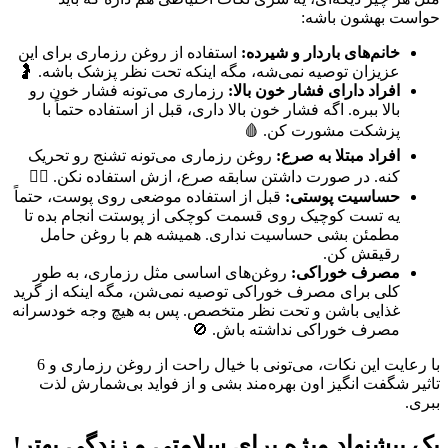
حواست بهشون باشه:
خانم‌های باردار و شیرده:
استفاده از روغن رزماری برای این
عزیزان توصیه نمی‌شه، مگه اینکه تحت نظر پزشک باشه. 🤰
افراد دارای فشار خون بالا:
رزماری می‌تونه فشار خون رو
بالا ببره. اگه فشار خون بالا داری، قبل از استفاده حتماً با
پزشکت مشورت کن. 🩸
افراد مبتلا به صرع:
روغن رزماری می‌تونه تشنج رو تحریک
کنه. در صورت داشتن سابقه صرع، ازش استفاده نکن. 🙅‍♀️
حساسیت پوستی:
قبل از استفاده موضعی روی پوست، حتماً
یه تست کوچیک روی قسمت کوچکی از پوستت انجام بده تا
مطمئن بشی حساسیت نداری. همیشه هم با روغن حامل
رقیقش کن.
مصرف خوراکی:
روغن‌های اساسی مثل رزماری، به طور
کلی برای مصرف خوراکی توصیه نمی‌شن، مگه اینکه از گرید
غذایی باشن و تحت نظر متخصص. پس به هیچ وجه خودسرانه
مصرف خوراکی نداشته باش. 🚫
با رعایت این نکات، می‌تونی با خیال راحت از روغن رزماری و 6
تاثیر شگفت انگیز اون بهره‌مند بشی و از فواید بی‌شمارش لذت
ببری.
یک پیشنهاد ویژه برای سلامتی و زندگی بهتر!