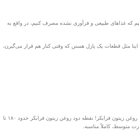
م که غذاهای طبیعی و فرآوری نشده مصرف کنیم، در واقع به
نا مثل قطعات یک پازل هستن که وقتی کنار هم قرار می‌گیرن،
شاید شنیده باشی که روغن زیتون برای پخت و پز مناسب نیست چون نقطه دود پایینی داره. اما این یک افسانه است، حداقل برای روغن زیتون فرابکر! نقطه دود روغن زیتون فرابکر حدود ۱۸۰ تا