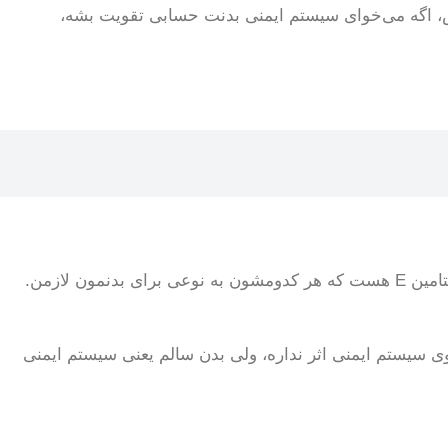
پس، اگه می‌خوای سیستم ایمنی بدنت حسابی تقویت بشه،
فقط به آنتی‌اکسیدان‌ها محدود نمیشه. این طلای مایع پر از ویتامین K و ویتامین E هست که هر کدومشون به نوعی برای بدنمون لازمن.
 روی سیستم ایمنی اثر نداره، ولی بدن سالم یعنی سیستم ایمنی