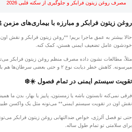
مصرف روغن زیتون فرابکر و جلوگیری از سکته قلبی 2026
روغن زیتون فرابکر و مبارزه با بیماری‌های مزمن 
حالا بیشتر به عمق ماجرا بریم! **روغن زیتون فرابکر و نقش اون 
خودشون عامل تضعیف ایمنی هستن، کمک کنه.
مثلاً، مطالعات نشون داده مصرف منظم روغن زیتون فرابکر می‌تو
میرسونه. کاهش خطر دیابت نوع ۲ و حتی بعضی سرطان‌ها هم با مصرف این روغن گره خورده.
تقویت سیستم ایمنی در تمام فصول ☀️❄️
فرقی نمی‌کنه تابستون باشه یا زمستون، پاییز یا بهار، بدن ما 
نقش اون در تقویت سیستم ایمنی** می‌تونه مثل یک واکسن طبی
حتی تو فصل آلرژی، خواص ضدالتهابی روغن زیتون فرابکر می‌تونه
برای سلامتی تو تمام طول ساله.