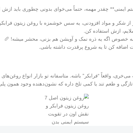
م ایمنی** چقدر مهمه، حتماً می‌خوای بدونی چطوری باید ازش اس
 از شکر و مواد افزودنی، یه سس خوشمزه با روغن زیتون فرابکر،
ایم، ازش استفاده کن.
 به خصوص اگه یه ذره نمک و آویشن هم بزنی، محشر میشه! 🥖
ت اضافه کن تا یه شروع پرقدرت داشته باشی.
خری، واقعاً “فرابکر” باشه. متاسفانه تو بازار انواع روغن‌های ت
گی و طعم تند یا کمی تلخ داره که نشون‌دهنده وجود همون پلی‌
روغن زیتون فرابکر و
نقش اون در تقویت
سیستم ایمنی بدن