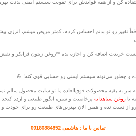
تفاده کن و از همه فوایدش برای تقویت سیستم ایمنی بدنت بهره‌
اقعاً تغییر رو تو بدنم احساس کردم. کمتر مریض میشم، انرژی ب
.
یست خریدت اضافه کن و اجازه بده **روغن زیتون فرابکر و نقش 
یده و چطور می‌تونه سیستم ایمنی رو حسابی قوی کنه! 💪
یه سر به بقیه محصولات فوق‌العاده ما تو سایت محصول سالم نم
ه تا
روغن سیاهدانه
پرخاصیت و شیره انگور طبیعی و ارده کنجد نا
از دست نده و همین الان بهترین‌های طبیعت رو برای خودت و خا
تماس با ما : هاشمی 09180884852