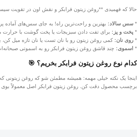
حالا که فهمیدی **روغن زیتون فرابکر و نقش اون در تقویت سیست
*
سس سالاد:
بهترین و راحت‌ترین راه! به جای سس‌های آماده پر
*
پخت و پز:
برای تفت دادن سبزیجات یا پخت گوشت با حرارت مل
*
روی نان:
کمی روغن زیتون رو با نان تست یا نان تازه میل کن،
*
اسموی:
چند قاشق روغن زیتون فرابکر رو به اسموتی صبحانه‌ا
کدام نوع روغن زیتون فرابکر بخریم؟ 🎯
اینجا یک نکته خیلی مهمه: همیشه مطمئن شو که روغن زیتونی که می‌
برچسب محصول دقت کن. روغن زیتون فرابکر اصل معمولاً بوی تاز