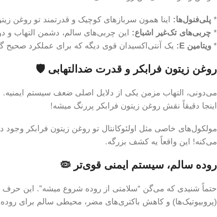
*
پلی‌فنول‌ها:
اینا همون سربازهای کوچیک و قدرتمند تو روغن زیتون
*
چربی‌های تک‌غیر اشباع:
این چربی‌های سالم، دشمن التهاب و دو
*
ویتامین E:
یک آنتی‌اکسیدان قوی دیگه که برای عملکرد صحیح گ
روغن زیتون فرابکر و قدرت ضدالتهابی 🛡️
می‌دونی، التهاب مزمن یکی از دلایل اصلی ضعف سیستم ایمنیه. بد
اینجا دقیقاً نقش روغن زیتون فرابکر پررنگ میشه!
مولکول‌های خاصی مثل اولئوکانتال تو روغن زیتون فرابکر وجود
می‌کنه! این واقعاً یه کشف بزرگه.
روده سالم، سیستم ایمنی قوی‌تر 🦠
حتماً شنیدی که می‌گن “سلامتی از روده شروع میشه”. این حرف کا
(پروبیوتیک‌ها) و کاهش باکتری‌های مضر، محیطی سالم برای روده ا