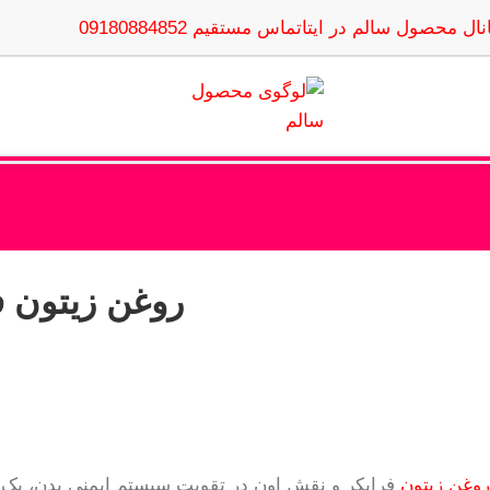
نال محصول سالم در ایتا
تماس مستقیم 09180884852
روغن زیتون ف
روغن زیتون
فرابکر و نقش اون در تقویت سیستم ایمنی بدن، یک راز