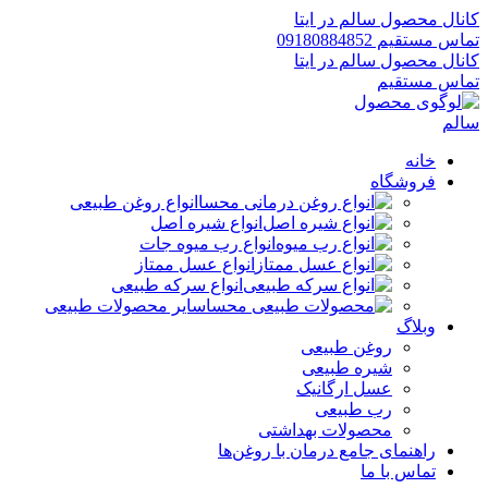
کانال محصول سالم در ایتا
تماس مستقیم 09180884852
کانال محصول سالم در ایتا
تماس مستقیم
خانه
فروشگاه
انواع روغن طبیعی
انواع شیره اصل
انواع رب میوه جات
انواع عسل ممتاز
انواع سرکه طبیعی
سایر محصولات طبیعی
وبلاگ
روغن طبیعی
شیره طبیعی
عسل ارگانیک
رب طبیعی
محصولات بهداشتی
راهنمای جامع درمان با روغن‌ها
تماس با ما