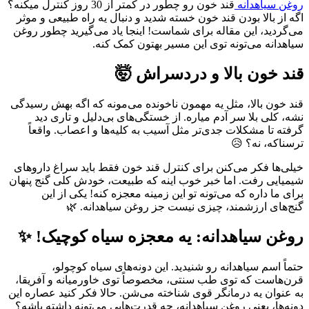
روغن سیاهدانه
قند خون رو چطور در کمتر از 30 روز کنترل میکنه؟
اگه از بالا بودن قند خون خسته شدید و دنبال یه راه طبیعی و موثر
می‌گردید، این مقاله برای شماست! اینجا یاد می‌گیرید چطور روغن
سیاهدانه می‌تونه توی این مسیر بهتون کمک کنه.
قند خون بالا و دردسراش 🤯
قند خون بالا، مثل یه مهمون ناخونده می‌مونه که اگه بهش رسیدگی
نشه، کلی بلا سر آدم میاره. از خستگی‌های بی‌دلیل و تاری دید
گرفته تا مشکلات جدی‌تر مثل آسیب به کلیه‌ها و اعصاب. واقعاً
ترسناکه، نه؟ 😥
خیلی‌ها فکر می‌کنن برای کنترل قند خون فقط باید سراغ داروهای
شیمیایی رفت. اما خبر خوب اینه که طبیعت، خودش کلی گنج پنهان
برای ما داره که می‌تونه تو این زمینه معجزه کنه! یکی از این
گنج‌های ارزشمند، چیزی نیست جز روغن سیاهدانه. 🌿
روغن سیاهدانه: یه معجزه سیاه کوچیک! ✨
حتماً اسم سیاهدانه رو شنیدید. این دونه‌های سیاه کوچولو،
قرن‌هاست که توی طب سنتی، مخصوصاً توی خاورمیانه و آفریقا،
به عنوان یه درمانگر قوی شناخته می‌شن. حالا فکر کنید عصاره این
دونه‌ها، یعنی روغن سیاهدانه، چه قدرت‌هایی می‌تونه داشته باشه؟