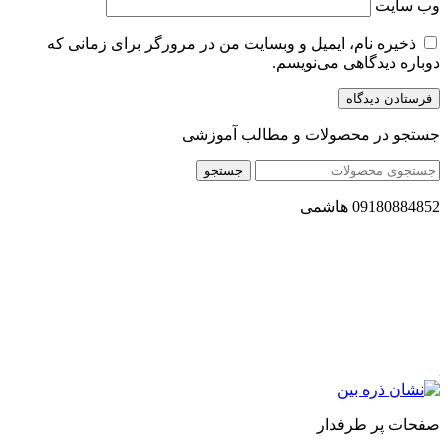
وب‌ سایت
ذخیره نام، ایمیل و وبسایت من در مرورگر برای زمانی که
دوباره دیدگاهی می‌نویسم.
جستجو در محصولات و مطالب آموزشی
جستجو
09180884852 هاشمی
مجموعه محصول سالم (محسا) با تولید و ارسال محصولاتی کاملا
طبیعی ، اصل و باکیفیت مطلوب به سراسر کشور ، پتانسیل تامین
حجم انبوهی از سفارشات در داخل کشور را دارا میباشد ما در زمینه
فروش مستقیم انواع روغنهای درمانی و خوراکی ، انواع شیره های
اصل و طبیعی ، انواع رب میوه جات ، انواع عسل ، سرکه های
طبیعی ، ارده کنجد ، کره بادام زمینی و … فعالیت می کنیم.
صفحات پر طرفدار