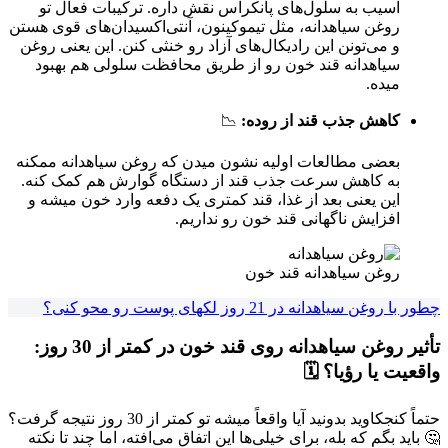
آسیب به سلول‌های پانکراس نقش داره. ترکیبات فعال تو
روغن سیاهدانه، مثل تیموکینون، آنتی‌اکسیدان‌های قوی هستن
و می‌تونن این رادیکال‌های آزاد رو خنثی کنن. این یعنی روغن
سیاهدانه قند خون رو از طریق محافظت سلولی هم بهبود
میده.
کاهش جذب قند از روده:
📉
بعضی مطالعات اولیه نشون میدن که روغن سیاهدانه ممکنه
به کاهش سرعت جذب قند از دستگاه گوارش هم کمک کنه.
این یعنی بعد از غذا، قند کمتری یک دفعه وارد خون میشه و
افزایش ناگهانی قند خون رو نداریم.
روغن سیاهدانه قند خون
چطور با روغن سیاهدانه در 21 روز لکهای پوست رو محو کنی؟
تأثیر روغن سیاهدانه روی قند خون در کمتر از 30 روز:
واقعیت یا رؤیا؟ 🗓️
حتماً کنجکاوید بدونید آیا واقعاً میشه تو کمتر از 30 روز نتیجه گرفت؟
🤔 باید بگم که بله، برای خیلی‌ها این اتفاق می‌افته، اما چند تا نکته