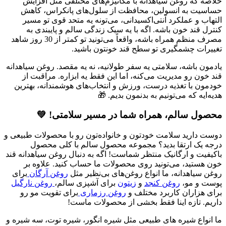
خلاصه که روغن سیاهدانه با مکانیزم‌های مختلفی مثل افزایش
حساسیت به انسولین، محافظت از سلول‌های پانکراس، کاهش
التهاب و عملکرد آنتی‌اکسیدانی، می‌تونه یه متحد قوی تو مسیر
کنترل قند خون باشه. اگه با یه سبک زندگی سالم و پایبندی به
مصرف منظم همراه باشه، واقعاً می‌تونید تو کمتر از 30 روز شاهد
تغییرات چشمگیری تو سطح قند خونتون باشید.
یادمون باشه، سلامتی یه سفر طولانیه، نه یه مقصد. روغن سیاهدانه
قند خون رو مدیریت می‌کنه، اما این فقط یه ابزاره. مراقبت از
خودمون با تغذیه درست، ورزش و انتخاب‌های هوشمندانه، بهترین
هدیه‌ایه که می‌تونیم به بدنمون بدیم. 🎁
محصول سالم، همراه شما در مسیر سلامتی! 💚
دوست دارید سلامت خودتون و خانواده‌تون رو با محصولات طبیعی و
درجه یک ارتقا بدید؟ مجموعه محصول سالم با کلی محصول
باکیفیت و ارگانیک منتظر شماست! اگه به دنبال روغن سیاهدانه قند
خون هستید، می‌تونید روی محصولات ما حساب کنید. علاوه بر
روغن سیاهدانه، ما انواع روغن‌های بی‌نظیر مثل
روغن آرگان
برای
پوست و مو،
روغن کنجد
و
زیتون
برای آشپزی سالم،
روغن نارگیل
برای هزاران کاربرد مختلف و
روغن رزماری
برای تقویت مو رو
داریم. تازه اینا فقط بخشی از محصولات ماست!
ما انواع شیره های طبیعی مثل شیره انگور، شیره توت، سه شیره و