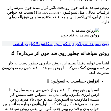
روغن سیاهدانه قند خون رو تحت تاثیر قرار میده چون سرشار از
ترکیبات فعالی مثل تیموکینون (Thymoquinone) هست که خواص
ضدالتهابی، آنتی‌اکسیدانی و محافظت‌کننده سلولی فوق‌العاده‌ای
داره.
روغن سیاهدانه قند خون
روغن سیاهدانه و لاغری شکم ، تجربه کاهش 5 کیلو در 4 هفته
روغن سیاهدانه چطور روی قند خون اثر می‌ذاره؟ 🔬
اینجا می‌خوایم دقیقاً ببینیم این روغن جادویی چطور دست به کار
میشه و بهتون کمک می‌کنه تا روغن سیاهدانه قند خون رو تو بدن‌تون
مدیریت کنه:
افزایش حساسیت به انسولین:
🧬
انسولین هورمونیه که قند رو از خون می‌بره به سلول‌ها تا
ازش انرژی بگیرن. وقتی بدن به انسولین حساسیتش کم
میشه (مقاومت به انسولین)، قند تو خون بالا میره. روغن
سیاهدانه می‌تونه کاری کنه که سلول‌هاتون دوباره به انسولین
جواب بدن و قند رو بهتر جذب کنن. این یعنی روغن سیاهدانه