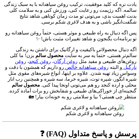
یادت نره که کلید موفقیت، ترکیب روغن سیاهدانه با یه سبک زندگی
سالمه. اگه رژیمت رو رعایت کنی، ورزش کنی و به سلامت کلی
بدنت اهمیت بدی، می‌تونی تو مدت زمان کوتاهی شاهد نتایج
شگفت‌انگیز باشی و به هدف لاغری شکم برسی.
پس اگه دنبال یه راه طبیعی و موثر هستی، حتماً روغن سیاهدانه رو
تو برنامه‌ات بگنجون و شاهد تغییرات مثبت باش! ✨
اگه دنبال محصولاتی باکیفیت و ارگانیک برای داشتن یه زندگی
سالم‌تر هستی، حتماً یه سر به سایت
محصول سالم
بزن! ما کلی
روغن‌های طبیعی و مفید مثل
روغن آرگان
،
روغن کنجد
،
روغن
نارگیل
و البته
روغن سیاهدانه خالص
رو داریم که همشون با دقت و
وسواس زیاد تهیه شدن. علاوه بر اینها، انواع شیره‌های مقوی مثل
شیره انگور، شیره توت، شیره خرما، سه شیره و همچنین رب انار
محلی و ارده کنجد رو هم می‌تونی اونجا پیدا کنی.
محصول سالم
گنجینه‌ای از خوراکی‌های طبیعی و شفابخش رو برات آماده کرده.
منتظر چی هستی؟ بیا و سلامتی رو به خونه‌ات بیار! 🏡
روغن سیاهدانه و لاغری شکم
پرسش و پاسخ متداول (FAQ) ❓