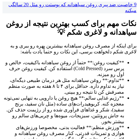
9 خاصیت ضد پیری روغن سیاهدانه که پوستت رو مثل 20 سالگی
میکنه
نکات مهم برای کسب بهترین نتیجه از روغن
سیاهدانه و لاغری شکم 💡
برای اینکه از مصرف روغن سیاهدانه بیشترین بهره رو ببری و به
لاغری شکم دلخواهت برسی، این نکات رو حتماً یادت باشه:
**کیفیت روغن:** حتماً از روغن سیاهدانه باکیفیت، خالص و
پرس سرد (Cold Pressed) استفاده کن. کیفیت روغن حرف
اول رو میزنه.
**تداوم:** روغن سیاهدانه مثل هر درمان طبیعی دیگه‌ای،
نیاز به تداوم داره. حداقل برای ۴ تا ۸ هفته به صورت منظم
مصرفش کن تا نتیجه رو ببینی.
**رژیم غذایی سالم:** هیچ روغن یا دارویی به تنهایی نمی‌تونه
معجزه کنه. کربوهیدرات‌های ساده (مثل نان سفید، برنج
سفید)، شکر و غذاهای فرآوری شده رو از رژیمت حذف کن.
به جاش پروتئین، سبزیجات، میوه‌ها و چربی‌های سالم رو
بیشتر بخور.
**ورزش منظم:** فعالیت بدنی، مخصوصا ورزش‌های
هوازی و تمرینات قدرتی، کنار مصرف روغن سیاهدانه و