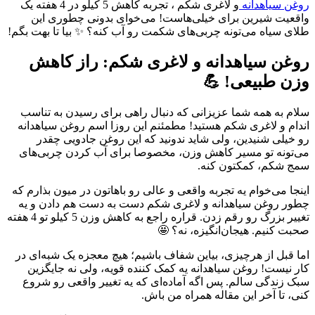
روغن سیاهدانه
و لاغری شکم ، تجربه کاهش 5 کیلو در 4 هفته یک
واقعیت شیرین برای خیلی‌هاست! می‌خوای بدونی چطوری این
طلای سیاه می‌تونه چربی‌های شکمت رو آب کنه؟ ✨ بیا تا بهت بگم!
روغن سیاهدانه و لاغری شکم: راز کاهش
وزن طبیعی! 💪
سلام به همه شما عزیزانی که دنبال راهی برای رسیدن به تناسب
اندام و لاغری شکم هستید! مطمئنم این روزا اسم روغن سیاهدانه
رو خیلی شنیدین، ولی شاید ندونید که این روغن جادویی چقدر
می‌تونه تو مسیر کاهش وزن، مخصوصا برای آب کردن چربی‌های
سمج شکم، کمکتون کنه.
اینجا می‌خوام یه تجربه واقعی و عالی رو باهاتون در میون بذارم که
چطور روغن سیاهدانه و لاغری شکم دست به دست هم دادن و یه
تغییر بزرگ رو رقم زدن. قراره راجع به کاهش وزن 5 کیلو تو 4 هفته
صحبت کنیم. هیجان‌انگیزه، نه؟ 🤩
اما قبل از هرچیزی، بیاین شفاف باشیم؛ هیچ معجزه یک شبه‌ای در
کار نیست! روغن سیاهدانه یه کمک کننده قویه، ولی نه جایگزین
سبک زندگی سالم. پس اگه آماده‌ای که یه تغییر واقعی رو شروع
کنی، تا آخر این مقاله همراه من باش.