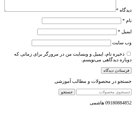
دیدگاه
*
نام
*
ایمیل
*
وب‌ سایت
ذخیره نام، ایمیل و وبسایت من در مرورگر برای زمانی که
دوباره دیدگاهی می‌نویسم.
جستجو در محصولات و مطالب آموزشی
جستجو
09180884852 هاشمی
مجموعه محصول سالم (محسا) با تولید و ارسال محصولاتی کاملا
طبیعی ، اصل و باکیفیت مطلوب به سراسر کشور ، پتانسیل تامین
حجم انبوهی از سفارشات در داخل کشور را دارا میباشد ما در زمینه
فروش مستقیم انواع روغنهای درمانی و خوراکی ، انواع شیره های