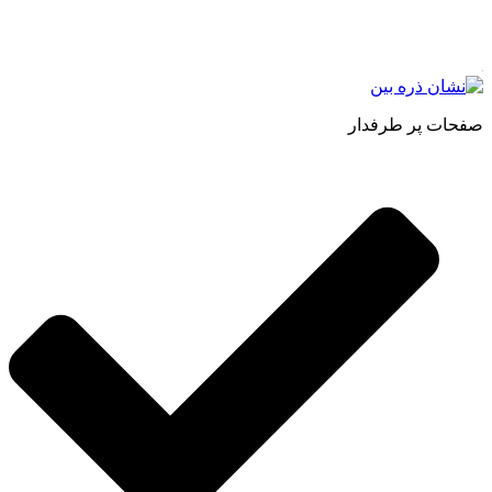
اصل و طبیعی ، انواع رب میوه جات ، انواع عسل ، سرکه های
طبیعی ، ارده کنجد ، کره بادام زمینی و … فعالیت می کنیم.
صفحات پر طرفدار