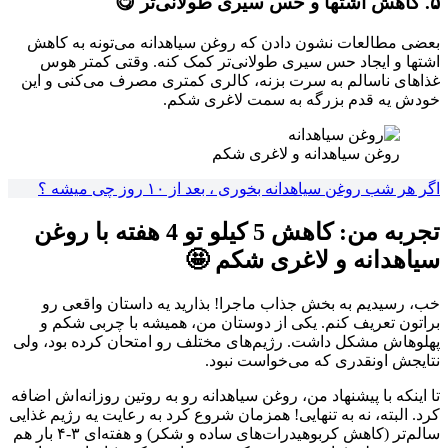
۵. کاهش اشتها و حس سیری طولانی‌تر 😋
بعضی مطالعات نشون دادن که روغن سیاهدانه می‌تونه به کاهش
اشتها و ایجاد حس سیری طولانی‌تر کمک کنه. وقتی کمتر هوس
غذاهای ناسالم به سرت بزنه، کالری کمتری مصرف می‌کنی و این
خودش یه قدم بزرگه به سمت لاغری شکم.
روغن سیاهدانه و لاغری شکم
اگر هر شب روغن سیاهدانه بخوری ، بعد از ۱۰ روز چی میشه ؟
تجربه من: کاهش 5 کیلو تو 4 هفته با روغن
سیاهدانه و لاغری شکم 🤩
خب، رسیدیم به بخش جذاب ماجرا! بذارید یه داستان واقعی رو
براتون تعریف کنم. یکی از دوستان من، همیشه با چربی شکم و
پهلوهاش مشکل داشت. رژیم‌های مختلف رو امتحان کرده بود، ولی
نتایجش اونقدری که می‌خواست نبود.
تا اینکه با پیشنهاد من، روغن سیاهدانه رو به روتین روزانه‌اش اضافه
کرد. البته، نه به تنهایی! همزمان شروع کرد به رعایت یه رژیم غذایی
سالم‌تر (کاهش کربوهیدرات‌های ساده و شکر) و هفته‌ای ۳-۴ بار هم