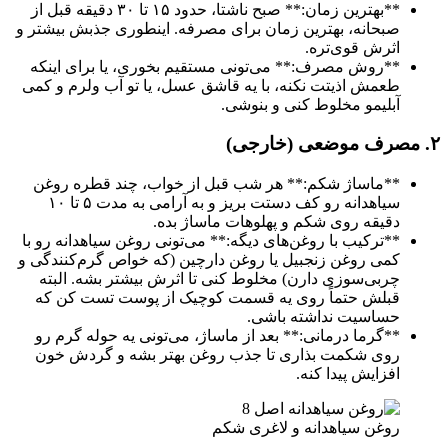
**بهترین زمان:** صبح ناشتا، حدود ۱۵ تا ۳۰ دقیقه قبل از
صبحانه، بهترین زمان برای مصرفه. اینطوری جذبش بیشتر و
اثرش قوی‌تره.
**روش مصرف:** می‌تونی مستقیم بخوری، یا برای اینکه
طعمش اذیتت نکنه، با یه قاشق عسل، یا تو آب ولرم و کمی
آبلیمو مخلوط کنی و بنوشی.
۲. مصرف موضعی (خارجی)
**ماساژ شکم:** هر شب قبل از خواب، چند قطره روغن
سیاهدانه رو کف دستت بریز و به آرامی به مدت ۵ تا ۱۰
دقیقه روی شکم و پهلوهات ماساژ بده.
**ترکیب با روغن‌های دیگه:** می‌تونی روغن سیاهدانه رو با
کمی روغن زنجبیل یا روغن دارچین (که خواص گرم‌کنندگی و
چربی‌سوزی دارن) مخلوط کنی تا اثرش بیشتر بشه. البته
قبلش حتماً روی یه قسمت کوچیک از پوست تست کن که
حساسیت نداشته باشی.
**گرما درمانی:** بعد از ماساژ، می‌تونی یه حوله گرم رو
روی شکمت بذاری تا جذب روغن بهتر بشه و گردش خون
افزایش پیدا کنه.
روغن سیاهدانه و لاغری شکم