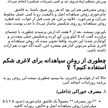
ورزش منظم (پیاده‌روی تند و کمی تمرینات شکمی) انجام می‌داد.
روش مصرفش هم این بود که هر روز صبح، ناشتا، یه قاشق
چای‌خوری روغن سیاهدانه اصل و باکیفیت رو با کمی عسل مخلوط
می‌کرد و می‌خورد. علاوه بر این، هر شب قبل از خواب، چند قطره
روغن سیاهدانه رو روی شکمش ماساژ می‌داد تا جذب پوست بشه.
باورتون نمیشه، بعد از ۴ هفته که ازش پرسیدم چطوره، با چشمای
برق‌زده گفت که ۵ کیلو وزن کم کرده و شکمش خیلی سفت‌تر و
کوچک‌تر شده! این تجربه، واقعاً نشون میده که روغن سیاهدانه و
لاغری شکم می‌تونن کنار هم معجزه کنن، البته اگه خودت هم اراده
داشته باشی.
چطوری از روغن سیاهدانه برای لاغری شکم
استفاده کنیم؟ 🥄
حالا که از فوایدش باخبری، بیا ببینیم چطوری میشه این روغن رو به
برنامه روزانه‌ات اضافه کنی:
۱. مصرف خوراکی (داخلی)
**دوز مصرف:** معمولاً یک قاشق چای‌خوری (حدود ۲.۵ تا ۵
میلی‌لیتر) روغن سیاهدانه اصل و خالص، روزانه کافیه.