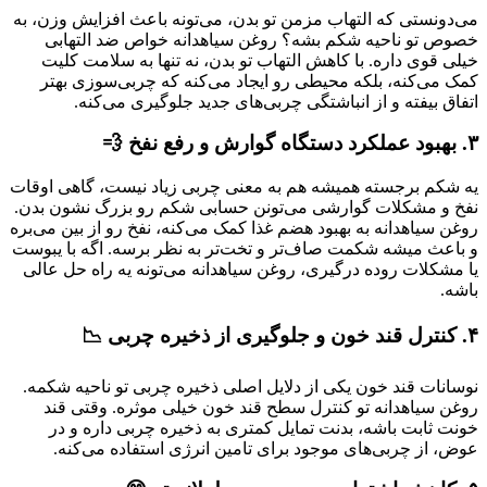
می‌دونستی که التهاب مزمن تو بدن، می‌تونه باعث افزایش وزن، به
خصوص تو ناحیه شکم بشه؟ روغن سیاهدانه خواص ضد التهابی
خیلی قوی داره. با کاهش التهاب تو بدن، نه تنها به سلامت کلیت
کمک می‌کنه، بلکه محیطی رو ایجاد می‌کنه که چربی‌سوزی بهتر
اتفاق بیفته و از انباشتگی چربی‌های جدید جلوگیری می‌کنه.
۳. بهبود عملکرد دستگاه گوارش و رفع نفخ 💨
یه شکم برجسته همیشه هم به معنی چربی زیاد نیست، گاهی اوقات
نفخ و مشکلات گوارشی می‌تونن حسابی شکم رو بزرگ نشون بدن.
روغن سیاهدانه به بهبود هضم غذا کمک می‌کنه، نفخ رو از بین می‌بره
و باعث میشه شکمت صاف‌تر و تخت‌تر به نظر برسه. اگه با یبوست
یا مشکلات روده درگیری، روغن سیاهدانه می‌تونه یه راه حل عالی
باشه.
۴. کنترل قند خون و جلوگیری از ذخیره چربی 📉
نوسانات قند خون یکی از دلایل اصلی ذخیره چربی تو ناحیه شکمه.
روغن سیاهدانه تو کنترل سطح قند خون خیلی موثره. وقتی قند
خونت ثابت باشه، بدنت تمایل کمتری به ذخیره چربی داره و در
عوض، از چربی‌های موجود برای تامین انرژی استفاده می‌کنه.