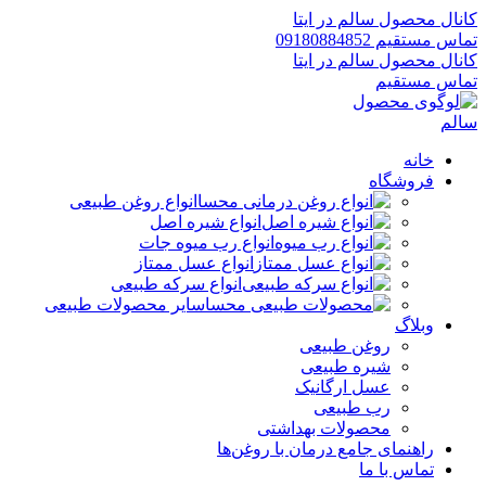
کانال محصول سالم در ایتا
تماس مستقیم 09180884852
کانال محصول سالم در ایتا
تماس مستقیم
خانه
فروشگاه
انواع روغن طبیعی
انواع شیره اصل
انواع رب میوه جات
انواع عسل ممتاز
انواع سرکه طبیعی
سایر محصولات طبیعی
وبلاگ
روغن طبیعی
شیره طبیعی
عسل ارگانیک
رب طبیعی
محصولات بهداشتی
راهنمای جامع درمان با روغن‌ها
تماس با ما