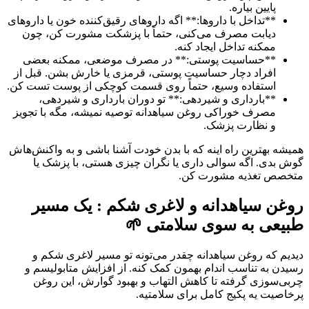
پایین بیاره.
**تداخل با داروها:** اگه داروهای رقیق‌کننده خون یا داروهای
دیابت مصرف می‌کنی، حتماً با پزشکت مشورت کن، چون
ممکنه تداخل ایجاد کنه.
**حساسیت پوستی:** در مصرف موضعی، ممکنه بعضی
افراد دچار حساسیت پوستی، قرمزی یا خارش بشن. قبل از
استفاده وسیع، حتماً روی قسمت کوچکی از پوست تست کن.
**بارداری و شیردهی:** تو دوران بارداری و شیردهی،
مصرف خوراکی روغن سیاهدانه توصیه نمیشه، مگه با تجویز
و نظارت پزشک.
همیشه بهترین راه اینه که با بدن خودت آشنا باشی و به واکنش‌هاش
گوش بدی. اگه سوالی داری یا نگران چیزی هستی، با پزشک یا
متخصص تغذیه مشورت کن.
روغن سیاهدانه و لاغری شکم : یک مسیر
طبیعی به سوی سلامتی 🌱
دیدیم که روغن سیاهدانه چقدر می‌تونه تو مسیر لاغری شکم و
رسیدن به تناسب اندام بهمون کمک کنه. از افزایش متابولیسم و
چربی‌سوزی گرفته تا کاهش التهاب و بهبود گوارش، این روغن
پرخاصیت یه پکیج کامل برای سلامتیه.