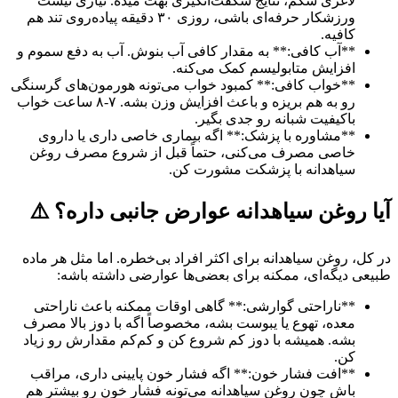
لاغری شکم، نتایج شگفت‌انگیزی بهت میده. نیازی نیست
ورزشکار حرفه‌ای باشی، روزی ۳۰ دقیقه پیاده‌روی تند هم
کافیه.
**آب کافی:** به مقدار کافی آب بنوش. آب به دفع سموم و
افزایش متابولیسم کمک می‌کنه.
**خواب کافی:** کمبود خواب می‌تونه هورمون‌های گرسنگی
رو به هم بریزه و باعث افزایش وزن بشه. ۷-۸ ساعت خواب
باکیفیت شبانه رو جدی بگیر.
**مشاوره با پزشک:** اگه بیماری خاصی داری یا داروی
خاصی مصرف می‌کنی، حتماً قبل از شروع مصرف روغن
سیاهدانه با پزشکت مشورت کن.
آیا روغن سیاهدانه عوارض جانبی داره؟ ⚠️
در کل، روغن سیاهدانه برای اکثر افراد بی‌خطره. اما مثل هر ماده
طبیعی دیگه‌ای، ممکنه برای بعضی‌ها عوارضی داشته باشه:
**ناراحتی گوارشی:** گاهی اوقات ممکنه باعث ناراحتی
معده، تهوع یا یبوست بشه، مخصوصاً اگه با دوز بالا مصرف
بشه. همیشه با دوز کم شروع کن و کم‌کم مقدارش رو زیاد
کن.
**افت فشار خون:** اگه فشار خون پایینی داری، مراقب
باش چون روغن سیاهدانه می‌تونه فشار خون رو بیشتر هم