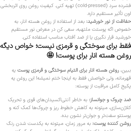
فشرده سرد (cold-pressed) تهیه کنی. کیفیت روغن روی اثربخشی
اون تأثیر مستقیم داره.
حفاظت از نور خورشید:
بعد از استفاده از روغن هسته انار، به
خصوص اگه پوستت ملتهبه، سعی کن در معرض نور مستقیم
خورشید قرار نگیری یا از ضد آفتاب مناسب استفاده کنی.
فقط برای سوختگی و قرمزی نیست؛ خواص دیگه
روغن هسته انار برای پوست! 🤩
ببین،
روغن هسته انار برای التیام سوختگی‌ و قرمزی‌ پوست
یه
قهرمانه، ولی خواصش فقط به اینجا ختم نمیشه! این روغن یه
پکیج کامل مراقبت از پوسته:
ضد چروک و جوانساز:
به خاطر آنتی‌اکسیدان‌های قوی و تحریک
کلاژن‌سازی، میتونه به کاهش خطوط ریز و چروک‌ها کمک کنه و
پوستتو سفت‌تر و جوان‌تر نشون بده.
روشن کننده پوست:
به مرور زمان، میتونه به یکدست شدن رنگ