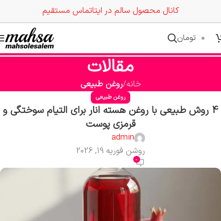
کانال محصول سالم در ایتا
تماس مستقیم
0
تومان
مقالات
خانه
روغن طبیعی
روغن طبیعی
4 روش طبیعی با روغن هسته انار برای التیام سوختگی‌ و
قرمزی‌ پوست
admin
روشن فوریه 19, 2026
0