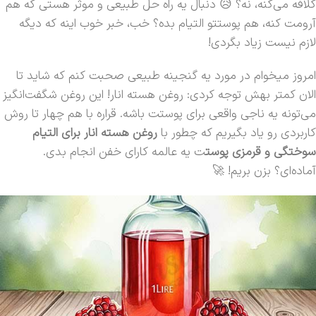
کلافه می‌کنه، نه؟ 😥 دنبال یه راه حل طبیعی و موثر هستی که هم
آرومت کنه، هم پوستتو التیام بده؟ خب، خبر خوب اینه که دیگه
لازم نیست زیاد بگردی!
امروز میخوام در مورد یه گنجینه طبیعی صحبت کنم که شاید تا
الان کمتر بهش توجه کردی: روغن هسته انار! این روغن شگفت‌انگیز
می‌تونه یه ناجی واقعی برای پوستت باشه. قراره با هم چهار تا روش
کاربردی رو یاد بگیریم که چطور با
روغن هسته انار برای التیام
سوختگی‌ و قرمزی‌ پوست
ت یه عالمه کارای خفن انجام بدی.
آماده‌ای؟ بزن بریم! 🚀