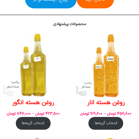
محصولات پیشنهادی
روغن هسته انار
روغن هسته انگور
459,800
تومان
–
919,600
تومان
423,500
تومان
–
847,000
تومان
انتخاب گزینه‌ها
انتخاب گزینه‌ها