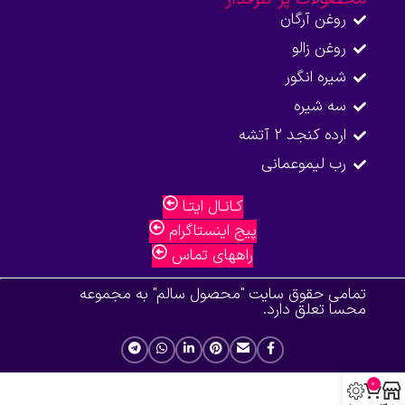
روغن آرگان
روغن زالو
شیره انگور
سه شیره
ارده کنجد 2 آتشه
رب لیموعمانی
کـانـال ایتـا
پیج اینستاگرام
راههای تماس
تمامی حقوق سایت "محصول سالم" به مجموعه
محسا تعلق دارد.
0