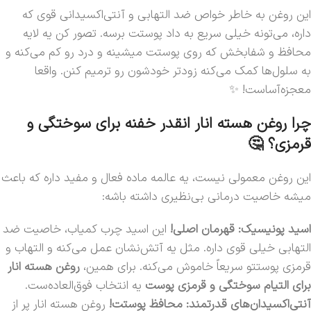
این روغن به خاطر خواص ضد التهابی و آنتی‌اکسیدانی قوی که
داره، می‌تونه خیلی سریع به داد پوستت برسه. تصور کن یه لایه
محافظ و شفابخش که روی پوستت میشینه و درد رو کم می‌کنه و
به سلول‌ها کمک می‌کنه زودتر خودشون رو ترمیم کنن. واقعا
معجزه‌آساست! ✨
چرا روغن هسته انار انقدر خفنه برای سوختگی و
قرمزی؟ 🤔
این روغن معمولی نیست، یه عالمه ماده فعال و مفید داره که باعث
میشه خاصیت درمانی بی‌نظیری داشته باشه:
اسید پونیسیک: قهرمان اصلی!
این اسید چرب کمیاب، خاصیت ضد
التهابی خیلی قوی داره. مثل یه آتش‌نشان عمل می‌کنه و التهاب و
قرمزی پوستتو سریعاً خاموش می‌کنه. برای همین،
روغن هسته انار
برای التیام سوختگی‌ و قرمزی‌ پوست
یه انتخاب فوق‌العاده‌ست.
آنتی‌اکسیدان‌های قدرتمند: محافظ پوستت!
روغن هسته انار پر از