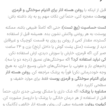
قبل از اینکه با
روغن هسته انار برای التیام سوختگی‌ و قرمزی‌
پوست
ت معجزه کنی، حتماً این نکات مهم رو به یاد داشته باش:
تست حساسیت (پچ تست):
حتی اگه کاملاً طبیعی باشه، ممکنه
پوستت به هر روغنی واکنش نشون بده. همیشه قبل از استفاده
گسترده، مقدار کمی از روغن رو روی یه قسمت کوچیک و غیرقابل
دید از پوستت (مثل پشت گوش یا داخل آرنج) بزن و 24 ساعت
صبر کن. اگه قرمزی، خارش یا سوزش دیدی، ازش استفاده نکن.
کی نباید استفاده کرد؟
اگه سوختگی‌های عمیق (درجه دو یا سه)،
زخم‌های باز و عفونی، یا سوختگی‌های خیلی وسیع داری، به هیچ
وجه خوددرمانی نکن! فوراً به پزشک مراجعه کن.
روغن هسته انار
برای التیام سوختگی‌ و قرمزی‌ پوست
فقط برای موارد خفیف و
سطحی کاربرد داره.
مشاوره با پزشک:
اگه شک داری یا مشکل پوستی جدی داری، حتماً
قبل از استفاده از هر درمان خانگی با پزشک یا داروساز مشورت کن.
کیفیت روغن:
همیشه سعی کن روغن هسته انار خالص، ارگانیک و