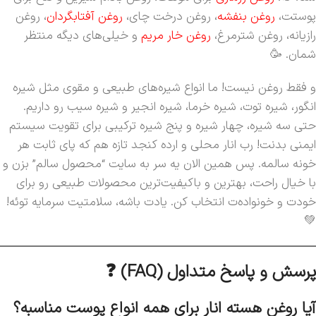
پوستت،
روغن بنفشه
، روغن درخت چای،
روغن آفتابگردان
، روغن
رازیانه، روغن شترمرغ،
روغن خار مریم
و خیلی‌های دیگه منتظر
شمان. 🥳
و فقط روغن نیست! ما انواع شیره‌های طبیعی و مقوی مثل شیره
انگور، شیره توت، شیره خرما، شیره انجیر و شیره سیب رو داریم.
حتی سه شیره، چهار شیره و پنج شیره ترکیبی برای تقویت سیستم
ایمنی بدنت! رب انار محلی و ارده کنجد تازه هم که پای ثابت هر
خونه سالمه. پس همین الان یه سر به سایت “محصول سالم” بزن و
با خیال راحت، بهترین و باکیفیت‌ترین محصولات طبیعی رو برای
خودت و خونواده‌ت انتخاب کن. یادت باشه، سلامتیت سرمایه توئه!
💚
پرسش و پاسخ متداول (FAQ) ❓
آیا روغن هسته انار برای همه انواع پوست مناسبه؟