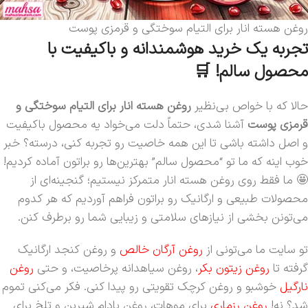
روغن هسته انار برای التیام سوختگی‌ و قرمزی‌ پوست
تجربه یک خرید هوشمندانه و باکیفیت با
محصول سالم! 🛒
حالا که با خواص بی‌نظیر
روغن هسته انار برای التیام سوختگی‌ و
قرمزی‌ پوست
آشنا شدی، حتماً دلت می‌خواد یه محصول باکیفیت
و اصل داشته باشی تا این همه خاصیت رو تجربه کنی، درسته؟ خبر
خوب اینه که ما تو “محصول سالم” بهترین‌ها رو براتون آماده کردیم!
🤩 ما فقط روی روغن هسته انار متمرکز نیستیم؛ گنجینه‌ای از
محصولات طبیعی و ارگانیک رو براتون فراهم آوردیم که هر کدوم
می‌تونن بخشی از نیازهای سلامتی و زیبایی شما رو برطرف کنن.
تو سایت ما می‌تونی از
روغن آرگان خالص
و روغن کنجد ارگانیک
گرفته تا
روغن زیتون بکر
، روغن سیاهدانه پرخاصیت، و حتی
روغن
نارگیل
خوشبو و روغن کرچک تقویتی رو پیدا کنی. فکر می‌کنی تموم
شد؟ نه!
روغن رزماری
برای موهات، روغن بادام شیرین و تلخ برای