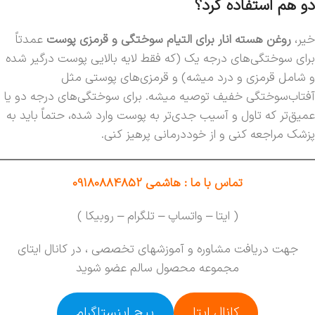
دو هم استفاده کرد؟
خیر،
روغن هسته انار برای التیام سوختگی‌ و قرمزی‌ پوست
عمدتاً
برای سوختگی‌های درجه یک (که فقط لایه بالایی پوست درگیر شده
و شامل قرمزی و درد میشه) و قرمزی‌های پوستی مثل
آفتاب‌سوختگی خفیف توصیه میشه. برای سوختگی‌های درجه دو یا
عمیق‌تر که تاول و آسیب جدی‌تر به پوست وارد شده، حتماً باید به
پزشک مراجعه کنی و از خوددرمانی پرهیز کنی.
تماس با ما : هاشمی 09180884852
( ایتا – واتساپ – تلگرام – روبیکا )
جهت دریافت مشاوره و آموزشهای تخصصی ، در کانال ایتای
مجموعه محصول سالم عضو شوید
کانال ایتا
پیج اینستاگرام