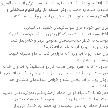
اگه آفتاب‌سوختگی گسترده داری یا یه قسمت بزرگی از بدنت قرمز و
ملتهب شده، یه حمام با
روغن هسته انار برای التیام سوختگی‌ و
قرمزی‌ پوست
میتونه مثل یه درمان اسپای واقعی عمل کنه.
برای چی خوبه؟
برای سوختگی‌های خفیف اما گسترده،
آفتاب‌سوختگی‌های شدید که کل بدن رو درگیر کرده، یا وقتی که
پوستت به خاطر حساسیت‌های عمومی قرمز و خارش‌دار شده.
چطور روغن رو به آب حمام اضافه کنیم؟
وان حمام رو با آب ولرم (نه داغ!) پر کن. آب داغ میتونه التهاب
پوست رو بیشتر کنه.
حدود 10 تا 15 قطره روغن هسته انار رو مستقیماً به آب وان اضافه
کن. میتونی یه قاشق غذاخوری عسل یا شیر هم به آب اضافه کنی تا
روغن بهتر تو آب پخش بشه و خواص نرم‌کنندگی بیشتری هم
داشته باشه.
بذار 15 تا 20 دقیقه تو این حمام آرامش‌بخش بمونی. نفس عمیق
بکش و اجازه بده خواص درمانی روغن جذب پوستت بشن.
بعد از حمام، به آرامی پوستتو با یه حوله نرم خشک کن و از