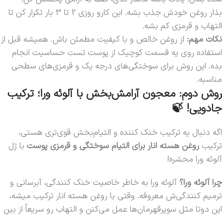
بذار روغن خودش جذب بشه. این کارو روزی 2 تا 3 بار تکرار کن تا
التهاب و قرمزی کم بشه.
نکات مهم:
از روغن خالص و با کیفیت مطمئن باش. همیشه قبل از
استفاده روی یه قسمت کوچیک از پوست تست حساسیت انجام
بده. این روش برای سوختگی‌های درجه یک و قرمزی‌های سطحی
مناسبه.
روش دوم: معجون آرامش‌بخش با آلوئه ورا؛ ترکیب
جادویی! 🍃
اگه دنبال یه ترکیب خنک کننده و التیام‌بخش قوی‌تری هستی،
ترکیب
روغن هسته انار برای التیام سوختگی‌ و قرمزی‌ پوست
با ژل
آلوئه ورا محشره!
چرا آلوئه ورا؟
آلوئه ورا به خاطر خاصیت خنک کنندگی، آبرسانی و
ترمیم کنندگی‌ش معروفه. وقتی با روغن هسته انار ترکیب میشه،
این دوتا مثل سوپرقهرمان‌ها عمل می‌کنن و التهاب رو سریعاً از بین