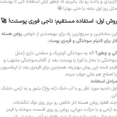
کاربردی و راحت رو یاد بگیریم که چطور ازش استفاده کنی تا پوستت
مثل روز اول بشه، یا حتی بهتر! 🤩
روش اول: استفاده مستقیم؛ ناجی فوری پوستت! 🚀
این ساده‌ترین و سریع‌ترین راه برای بهره‌مندی از خواص
روغن هسته
انار برای التیام سوختگی‌ و قرمزی‌ پوست
ه.
کی و چطور؟
اگه یه سوختگی کوچیک و سطحی داری (مثل
سوختگی با بخار یا اتو) یا پوستت بعد از آفتاب‌سوختگی ملتهب و
قرمز شده، این روش بهترینه. همچنین برای قرمزی بعد از اپیلاسیون
یا اصلاح هم عالی جواب میده.
مراحل استفاده:
اول ناحیه مورد نظر رو با آب خنک (نه یخ!) بشور و به آرامی خشک
کن.
چند قطره روغن هسته انار خالص رو بریز روی نوک انگشتات.
به آرامی و با حرکت دورانی، روغن رو روی قسمت سوخته یا قرمز
شده بمال. یادت باشه ماساژ ندی، فقط به آرامی پخشش کن.