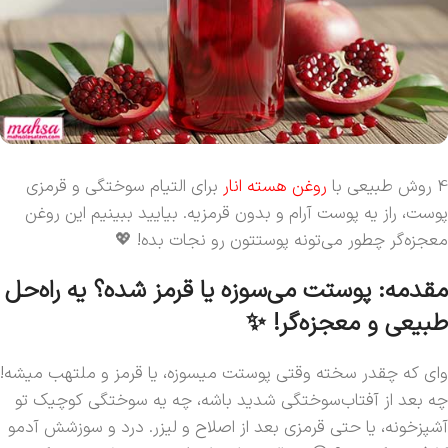
4 روش طبیعی با
روغن هسته انار
برای التیام سوختگی‌ و قرمزی‌
پوست، راز یه پوست آرام و بدون قرمزیه. بیایید ببینیم این روغن
معجزه‌گر چطور می‌تونه پوستتون رو نجات بده! 💖
مقدمه: پوستت می‌سوزه یا قرمز شده؟ یه راه‌حل
طبیعی و معجزه‌گر! ✨
وای که چقدر سخته وقتی پوستت میسوزه، یا قرمز و ملتهب میشه!
چه بعد از آفتاب‌سوختگی شدید باشه، چه یه سوختگی کوچیک تو
آشپزخونه، یا حتی قرمزی بعد از اصلاح و لیزر. درد و سوزشش آدمو