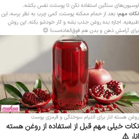
لوسیون‌های سنگین استفاده نکن تا پوستت نفس بکشه.
نکات مهم:
بعد از حمام ممکنه پوستت کمی چرب به نظر برسه، این
طبیعیه. اجازه بده روغن جذب بشه و کار خودشو بکنه. این روش
برای آرامش ذهن و بدن هم فوق‌العاده‌ست! 😌
روغن هسته انار برای التیام سوختگی‌ و قرمزی‌ پوست
نکات خیلی مهم قبل از استفاده از روغن هسته
انار ⚠️