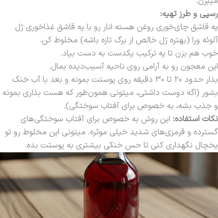
میبرن.
رسپی و طرز تهیه:
یه قاشق چای‌خوری روغن هسته انار رو با یه قاشق غذاخوری ژل
آلوئه ورا (بهتره ژل خالص از برگ تازه باشه) مخلوط کن.
خوب هم بزن تا یه ترکیب یکدست به دست بیاد.
این معجون رو به آرامی روی ناحیه آسیب‌دیده بمال.
بذار حدود 20 تا 30 دقیقه روی پوستت بمونه و بعد با آب خنک
بشور (اگه دوست داشتی، میتونی همون‌طور که هست بذاری بمونه
و جذب بشه، به خصوص برای آفتاب سوختگی).
نکات استفاده:
این روش به خصوص برای آفتاب سوختگی‌های
گسترده و قرمزی‌های شدید خیلی موثره. میتونی این مخلوط رو تو
یخچال نگهداری کنی تا حس خنکی بیشتری به پوستت بده.