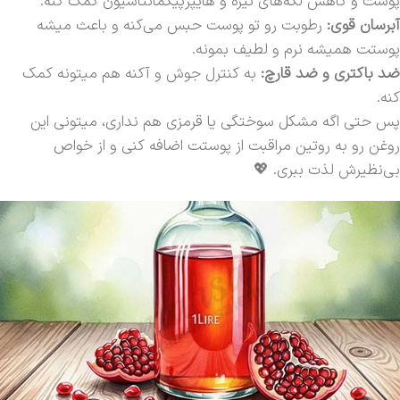
پوست و کاهش لکه‌های تیره و هایپرپیگمانتاسیون کمک کنه.
آبرسان قوی:
رطوبت رو تو پوست حبس می‌کنه و باعث میشه
پوستت همیشه نرم و لطیف بمونه.
ضد باکتری و ضد قارچ:
به کنترل جوش و آکنه هم میتونه کمک
کنه.
پس حتی اگه مشکل سوختگی یا قرمزی هم نداری، میتونی این
روغن رو به روتین مراقبت از پوستت اضافه کنی و از خواص
بی‌نظیرش لذت ببری. 💖