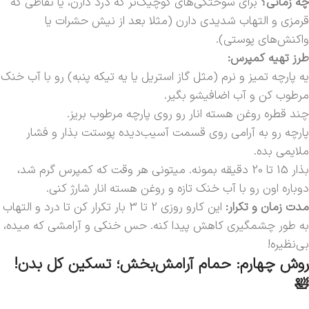
چه زمانی؟
برای سوختگی‌های کوچیک‌تر که درد دارن، یا نقاطی که
قرمزی و التهاب شدیدی دارن (مثلا بعد از نیش حشرات یا
واکنش‌های پوستی).
طرز تهیه کمپرس:
یه پارچه تمیز و نرم (مثل گاز استریل یا یه تیکه پنبه) رو با آب خنک
مرطوب کن و آب اضافیشو بگیر.
چند قطره روغن هسته انار رو روی پارچه مرطوب بریز.
پارچه رو به آرامی روی قسمت آسیب‌دیده پوستت بذار و فشار
ملایمی بده.
بذار 15 تا 20 دقیقه بمونه. میتونی هر وقت که کمپرس گرم شد،
دوباره اون رو با آب خنک تازه و روغن هسته انار شارژ کنی.
مدت زمان و تکرار:
این کارو روزی 2 تا 3 بار تکرار کن تا درد و التهاب
به طور چشمگیری کاهش پیدا کنه. حس خنکی و آرامشی که میده،
بی‌نظیره!
روش چهارم: حمام آرامش‌بخش؛ تسکین کل بدن!
🛀