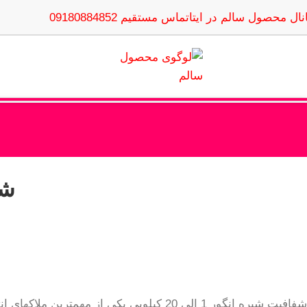
نال محصول سالم در ایتا
تماس مستقیم 09180884852
شفا
شفافیت شیره انگور 1 الی 20 کیلویی یکی از مهمترین ملاکهای انتخاب این محصول است خرید شیره انگور با طعم و رنگی فوق العاده در گروه محسا امکان پذیر می باشد.