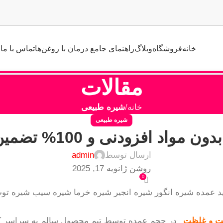
خانه
فروشگاه
وبلاگ
راهنمای جامع درمان با روغن‌ها
تماس با ما
مقالات
خانه
شیره طبیعی
شیره طبیعی
فزودنی و 100% تضمین کیفیت و غلظت
ارسال توسط
admin
روشن ژانویه 17, 2025
0
در حجم عمده توسط تیم محصول سالم به سراسر ک