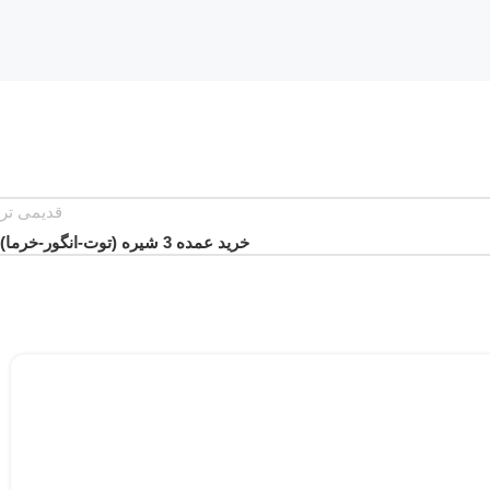
قدیمی تر
خرید عمده 3 شیره (توت-انگور-خرما)