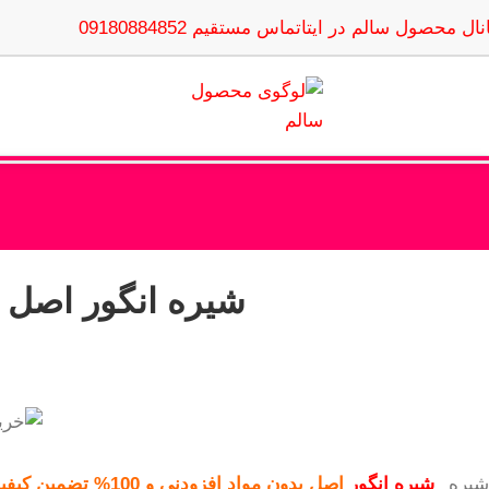
نال محصول سالم در ایتا
تماس مستقیم 09180884852
شیره انگور اصل بدون مواد ا
شیره
شیره انگور
اصل بدون مواد افزودنی و 100% تضمین کیفیت و غلظت