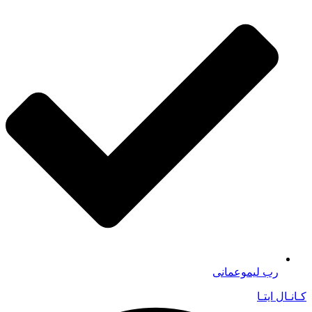
رب لیموعمانی
کـانـال ایتـا