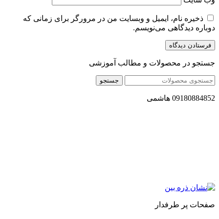
ذخیره نام، ایمیل و وبسایت من در مرورگر برای زمانی که
دوباره دیدگاهی می‌نویسم.
جستجو در محصولات و مطالب آموزشی
جستجو
09180884852 هاشمی
مجموعه محصول سالم (محسا) با تولید و ارسال محصولاتی کاملا
طبیعی ، اصل و باکیفیت مطلوب به سراسر کشور ، پتانسیل تامین
حجم انبوهی از سفارشات در داخل کشور را دارا میباشد ما در زمینه
فروش مستقیم انواع روغنهای درمانی و خوراکی ، انواع شیره های
اصل و طبیعی ، انواع رب میوه جات ، انواع عسل ، سرکه های
طبیعی ، ارده کنجد ، کره بادام زمینی و … فعالیت می کنیم.
صفحات پر طرفدار