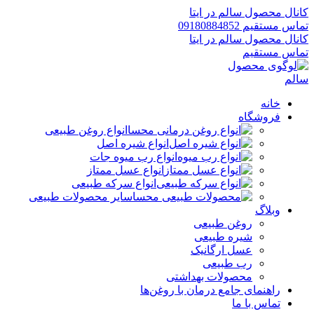
کانال محصول سالم در ایتا
تماس مستقیم 09180884852
کانال محصول سالم در ایتا
تماس مستقیم
خانه
فروشگاه
انواع روغن طبیعی
انواع شیره اصل
انواع رب میوه جات
انواع عسل ممتاز
انواع سرکه طبیعی
سایر محصولات طبیعی
وبلاگ
روغن طبیعی
شیره طبیعی
عسل ارگانیک
رب طبیعی
محصولات بهداشتی
راهنمای جامع درمان با روغن‌ها
تماس با ما