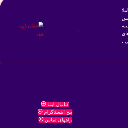
لا
ین
نه
ای
 ،
کـانـال ایتـا
پیج اینستاگرام
راههای تماس