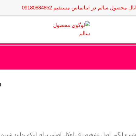
نال محصول سالم در ایتا
تماس مستقیم 09180884852
ش
شیره انگور اصل تشخیص 4 راهکار اصلی برای اینکه بدانید شیره انگور اصل چگونه تشخیص داده میشود این مطلب را مطالعه کنید .