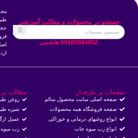
مجم
طبی
جستجو در محصولات و مطالب آموزشی
حجم
فرو
09180884852 هاشمی
اصل
ارد
صفحات پر طرفدار
مطالب پر 
صفحه اصلی سایت محصول سالم
روغن طبی
صفحه فروشگاه همه محصولات​
شیره طبی
انواع روغنهای درمانی و خوراکی
عسل ارگا
انواع رب میوه جات
رب میوه 