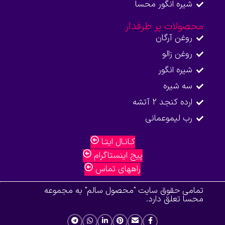
شیره انگور محسا
محصولات پر طرفدار
روغن آرگان
روغن زالو
شیره انگور
سه شیره
ارده کنجد 2 آتشه
رب لیموعمانی
کـانـال ایتـا
پیج اینستاگرام
راههای تماس
تمامی حقوق سایت "محصول سالم" به مجموعه
محسا تعلق دارد.