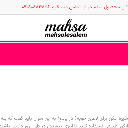
نال محصول سالم در ایتا
تماس مستقیم 09180884852
شیره انگور برای لاغری خوبه؟ در پاسخ به این سوال باید گفت که بل
انگور طبیعی استفاده کنند تا انرژی بیشتری در طول روز داشته باشند