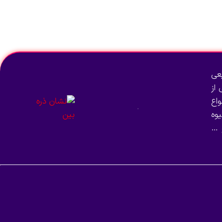
عی
از
اع
وه
 …