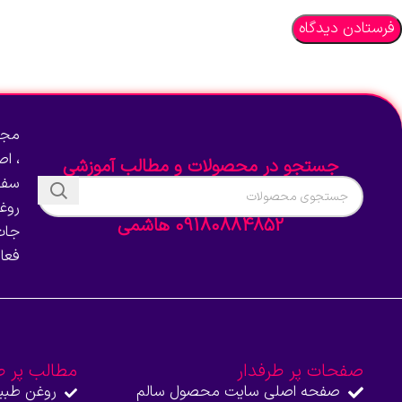
مجم
، ا
جستجو در محصولات و مطالب آموزشی
سفا
روغ
09180884852 هاشمی
جات
فعا
صفحات پر طرفدار
مطالب پر ط
صفحه اصلی سایت محصول سالم
روغن طبی