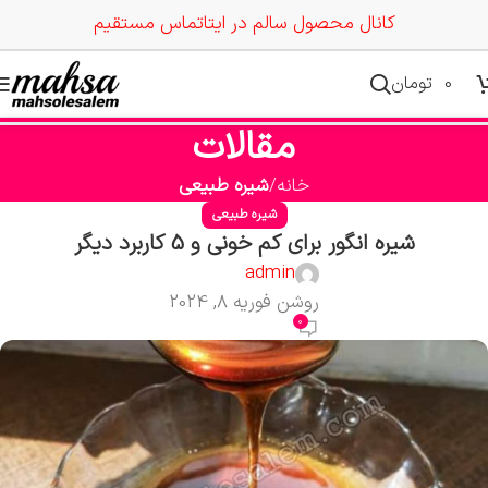
کانال محصول سالم در ایتا
تماس مستقیم
0
تومان
مقالات
خانه
شیره طبیعی
شیره طبیعی
شیره انگور برای کم خونی و 5 کاربرد دیگر
admin
روشن فوریه 8, 2024
0