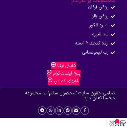
محصولات پر طرفدار
روغن آرگان
روغن زالو
شیره انگور
سه شیره
ارده کنجد 2 آتشه
رب لیموعمانی
کـانـال ایتـا
پیج اینستاگرام
راههای تماس
تمامی حقوق سایت "محصول سالم" به مجموعه
محسا تعلق دارد.
0