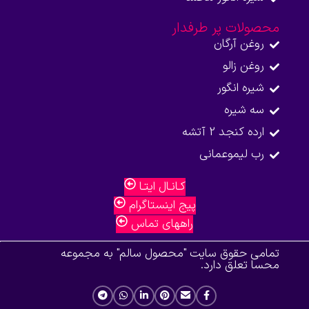
محصولات پر طرفدار
روغن آرگان
روغن زالو
شیره انگور
سه شیره
ارده کنجد 2 آتشه
رب لیموعمانی
کـانـال ایتـا
پیج اینستاگرام
راههای تماس
تمامی حقوق سایت "محصول سالم" به مجموعه
محسا تعلق دارد.