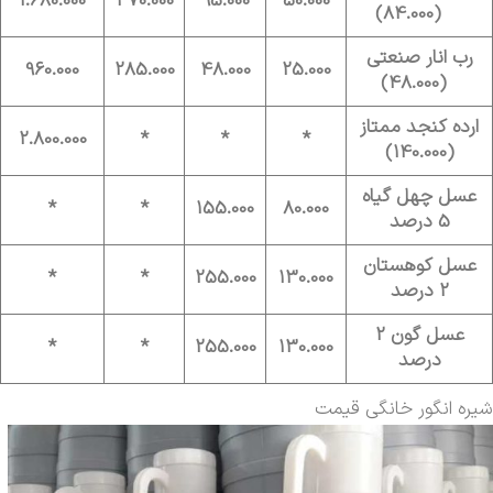
1.680.000
470.000
95.000
50.000
(84.000)
رب انار صنعتی
960.000
285.000
48.000
25.000
(48.000)
ارده کنجد ممتاز
2.800.000
*
*
*
(140.000)
عسل چهل گیاه
*
*
155.000
80.000
5 درصد
عسل کوهستان
*
*
255.000
130.000
2 درصد
عسل گون 2
*
*
255.000
130.000
درصد
شیره انگور خانگی قیمت