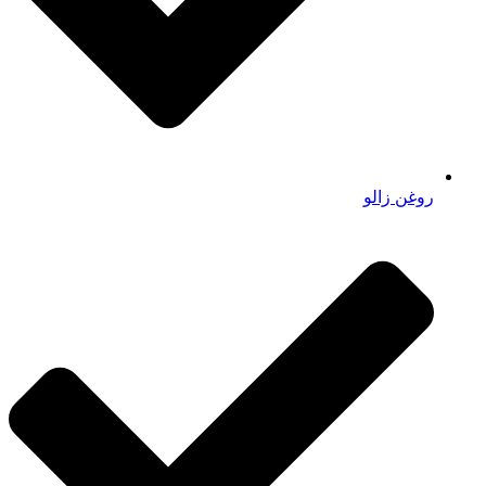
روغن زالو