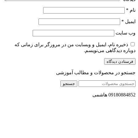
نام
*
ایمیل
*
وب‌ سایت
ذخیره نام، ایمیل و وبسایت من در مرورگر برای زمانی که
دوباره دیدگاهی می‌نویسم.
جستجو در محصولات و مطالب آموزشی
جستجو
09180884852 هاشمی
مجموعه محصول سالم (محسا) با تولید و ارسال محصولاتی کاملا
طبیعی ، اصل و باکیفیت مطلوب به سراسر کشور ، پتانسیل تامین
حجم انبوهی از سفارشات در داخل کشور را دارا میباشد ما در زمینه
فروش مستقیم انواع روغنهای درمانی و خوراکی ، انواع شیره های
اصل و طبیعی ، انواع رب میوه جات ، انواع عسل ، سرکه های
طبیعی ، ارده کنجد ، کره بادام زمینی و … فعالیت می کنیم.