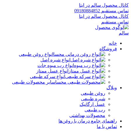
کانال محصول سالم در ایتا
تماس مستقیم 09180884852
کانال محصول سالم در ایتا
تماس مستقیم
خانه
فروشگاه
انواع روغن طبیعی
انواع شیره اصل
انواع رب میوه جات
انواع عسل ممتاز
انواع سرکه طبیعی
سایر محصولات طبیعی
وبلاگ
روغن طبیعی
شیره طبیعی
عسل ارگانیک
رب طبیعی
محصولات بهداشتی
راهنمای جامع درمان با روغن‌ها
تماس با ما