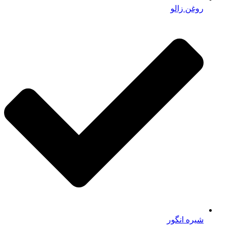
روغن زالو
شیره انگور