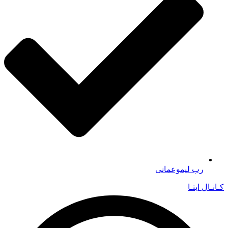
رب لیموعمانی
کـانـال ایتـا