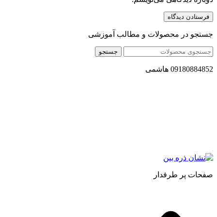
جستجو در محصولات و مطالب آموزشی
جستجو
09180884852 هاشمی
مجموعه محصول سالم (محسا) با تولید و ارسال محصولاتی کاملا
طبیعی ، اصل و باکیفیت مطلوب به سراسر کشور ، پتانسیل تامین
حجم انبوهی از سفارشات در داخل کشور را دارا میباشد ما در زمینه
فروش مستقیم انواع روغنهای درمانی و خوراکی ، انواع شیره های
اصل و طبیعی ، انواع رب میوه جات ، انواع عسل ، سرکه های
طبیعی ، ارده کنجد ، کره بادام زمینی و … فعالیت می کنیم.
صفحات پر طرفدار