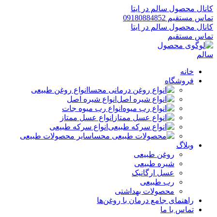
کانال محصول سالم در ایتا
تماس مستقیم 09180884852
کانال محصول سالم در ایتا
تماس مستقیم
خانه
فروشگاه
انواع روغن طبیعی
انواع شیره اصل
انواع رب میوه جات
انواع عسل ممتاز
انواع سرکه طبیعی
سایر محصولات طبیعی
وبلاگ
روغن طبیعی
شیره طبیعی
عسل ارگانیک
رب طبیعی
محصولات بهداشتی
راهنمای جامع درمان با روغن‌ها
تماس با ما