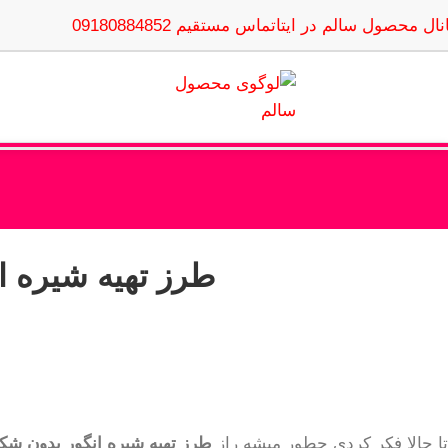
نال محصول سالم در ایتا
تماس مستقیم 09180884852
طرز تهیه شیره انگور بدون شکر
تا حالا فکر کردی چطور میشه راز
طرز تهیه شیره انگور بدون شکر در 5 گام ؛ طبیعی، سالم و