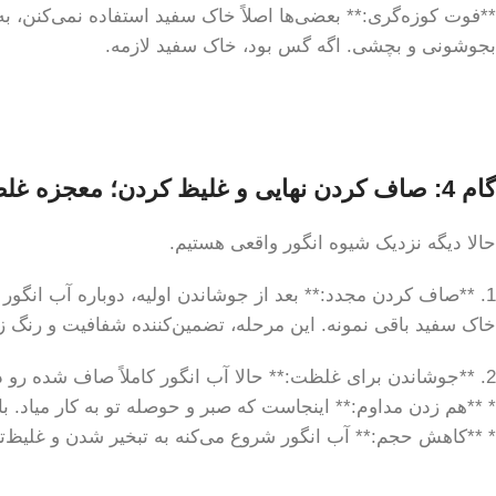
**فوت کوزه‌گری:** بعضی‌ها اصلاً خاک سفید استفاده نمی‌کنن، ب
بجوشونی و بچشی. اگه گس بود، خاک سفید لازمه.
گام 4: صاف کردن نهایی و غلیظ کردن؛ معجزه غلظت!
حالا دیگه نزدیک شیوه انگور واقعی هستیم.
1. **صاف کردن مجدد:** بعد از جوشاندن اولیه، دوباره آب انگور ر
خاک سفید باقی نمونه. این مرحله، تضمین‌کننده شفافیت و رنگ زی
2. **جوشاندن برای غلظت:** حالا آب انگور کاملاً صاف شده رو دوباره توی یه دیگ تمیز بریز و روی حرارت ملایم تا متوسط قرار بده.
* **هم زدن مداوم:** اینجاست که صبر و حوصله تو به کار میاد. باید
* **کاهش حجم:** آب انگور شروع می‌کنه به تبخیر شدن و غلیظ‌ت