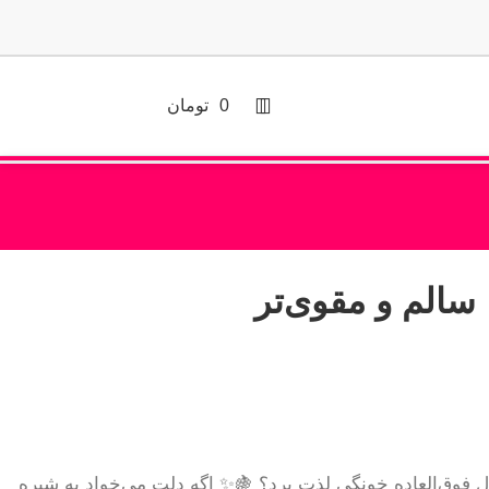
0
تومان
فوق‌العاده خونگی لذت برد؟ 🍇✨ اگه دلت می‌خواد یه شیره