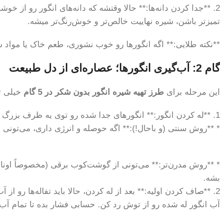
2. **جدا کردن دانه‌ها:** حالا وقتشه که دانه‌های انگور رو از
تمیزتر باشن، شیره نهاییت خالص‌تر و خوش‌رنگ‌تر میشه.
**نکته طلایی:** اگه انگورها رو خوب نشوری، طعم خاک یا موا
گام 2: آب‌گیری انگورها؛ عصاره‌ای از دل طبیعت
این مرحله برای
طرز تهیه شیره انگور بدون شکر در 5 گام
خیلی تع
1. **له کردن انگور:** انگورهای جدا شده رو توی یه ظرف بزرگ بریز. حالا باید اون‌ها رو له کنی تا آبشون خارج بشه.
* **روش سنتی (و باحال!):** اگه حوصله و انرژی داری، می‌تونی 
* **روش مدرن‌تر:** می‌تونی از گوشت‌کوب برقی (مخصوصاً اونای
بشه.
2. **صاف کردن اولیه:** بعد از له کردن، حالا باید تفاله‌ها رو
آب انگور له شده رو از توش رد کن. حسابی فشار بده تا تمام آب ا