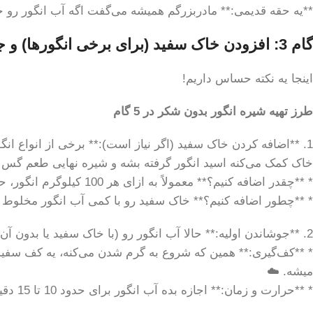
**یه حقه قدیمی:** مادربزرگم همیشه می‌گفت اگه آب انگور رو خ
گام 3: افزودن خاک سفید (برای برخی انگورها) و جوشاندن اولیه
اینجا یه نکته حساس داریم!
طرز تهیه شیره انگور بدون شکر در 5 گام
1. **اضافه کردن خاک سفید (اگر نیاز است):** برخی از انواع انگ
خاک کمک می‌کنه اسید انگور گرفته بشه و شیره نهایی طعم گس 
* **چقدر اضافه کنیم؟** معمولاً به ازای هر 100 کیلوگرم انگور، حدود 1 تا 1.5 کیلوگرم خاک سفید اضافه می‌کنند. برای مقادیر کمتر، به نسبت کم کن.
* **چطور اضافه کنیم؟** خاک سفید رو با کمی آب انگور مخلوط ک
2. **جوشاندن اولیه:** حالا آب انگور رو (با خاک سفید یا بدون آن) توی یه دیگ بزرگ روی حرارت متوسط قرار بده.
* **کف‌گیری:** همین که شروع به گرم شدن می‌کنه، یه کف سفید
میشه. ☁️
* **حرارت و زمان:** اجازه بده آب انگور برای حدود 10 تا 15 دقیقه بجوشه. این جوشاندن اولیه کمک می‌کنه خاک سفید کارش رو انجام بده و مواد ناخواسته از انگور جدا بشن.