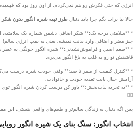
انرژی که حتی فکرش رو هم نمی‌کردم. از اون روز بود که فهمید
حالا بیا برات بگم چرا باید دنبال
طرز تهیه شیره انگور بدون شکر در 5 گ
* **سلامتی درجه یک:** شکر اضافی دشمن شماره یک سلامتیه، این
چیز مضر و اضافی وارد بدنت نمیشه. یعنی یه بمب انرژی سالم!
* **طعم اصیل و فراموش‌نشدنی:** شیره انگور خونگی یه عطر و طع
قاشقش تو رو به قلب یه باغ انگور می‌بره.
* **کنترل کیفیت از صفر تا صد:** وقتی خودت شیره درست می‌
آرامش خیال بابت تغذیه خودت و خانوادت.
* **یه تجربه لذت‌بخش:** باور کن درست کردن شیره انگور توی خ
🧘‍♀️
پس اگه دنبال یه زندگی سالم‌تر و طعم‌های واقعی هستی، این مقال
انتخاب انگور: سنگ بنای یک شیره انگور رویای