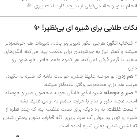
انجام بدی و حالا می‌تونی از نتیجه کارت لذت ببری. 🎉
نکات طلایی برای شیره ای بی‌نظیر! ✨
*
انتخاب انگور:
هرچی انگور شیرین‌تر باشه، شیره‌ات هم خوشمزه‌تر
میشه و کمتر نیاز به جوشوندن برای غلظت پیدا می‌کنه. انگورهای
سفید یا قرمز فرقی نمی‌کنه، هر کدوم طعم خاص خودشون رو
دارن.
*
هم زدن:
تو مرحله غلیظ شدن، حواست باشه که شیره ته نگیره.
مرتب هم بزن، مخصوصا وقتی غلیظ‌تر میشه.
*
صبر و حوصله:
شیره انگور خانگی خوب، محصول صبر و حوصله
است. عجله نکن و بذار با حرارت ملایم به آرامی غلیظ بشه.
*
تست غلظت:
یه راه دیگه برای تست غلظت اینه که چند قطره از
شیره رو توی یه لیوان آب سرد بریزی. اگه قطرات بدون پخش شدن
ته نشین شدن، یعنی شیره آماده است.