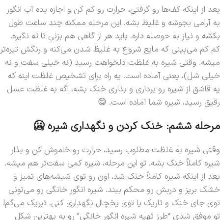
بعد از اینکه کف‌ها رو گرفتی، حرارت رو کم کن و اجازه بده آب انگور
به آرامی بجوشه و غلیظ بشه. این مرحله ممکنه چند ساعت طول
بکشه و نیاز به حوصله داره. باید هر از گاهی هم بزنی تا ته نگیره.
کم کم می‌بینی که مایع شروع به غلیظ شدن می‌کنه و رنگش تیره‌تر
میشه. وقتی شیره به غلظت دلخواهت رسید (نه خیلی سفت و نه
خیلی شل)، یعنی آماده است. یه راه برای تشخیص غلظت اینه که
یه قاشق از شیره رو برداری و بذاری خنک بشه. اگه به غلظت عسل
رقیق رسید، شیره شما آماده است. 😋
مرحله ششم: خنک کردن و نگهداری شیره 🥶
وقتی شیره به غلظت مطلوب رسید، حرارت رو خاموش کن و بذار
شیره کاملاً خنک بشه. تو این مرحله، شیره کمی سفت‌تر هم میشه.
بعد از اینکه شیره کاملاً خنک شد، اون رو توی شیشه‌های تمیز و
خشک بریز و دربش رو محکم ببند. شیره انگور خانگی رو می‌تونی
توی جای خنک و تاریک یا توی یخچال نگهداری کنی. تبریک می‌گم!
تو موفق شدی “طرز تهیه شیره انگور خانگی” رو به بهترین شکل