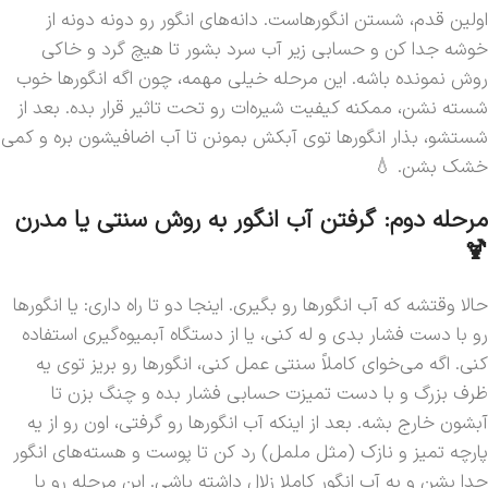
اولین قدم، شستن انگورهاست. دانه‌های انگور رو دونه دونه از
خوشه جدا کن و حسابی زیر آب سرد بشور تا هیچ گرد و خاکی
روش نمونده باشه. این مرحله خیلی مهمه، چون اگه انگورها خوب
شسته نشن، ممکنه کیفیت شیره‌ات رو تحت تاثیر قرار بده. بعد از
شستشو، بذار انگورها توی آبکش بمونن تا آب اضافیشون بره و کمی
خشک بشن. 💧
مرحله دوم: گرفتن آب انگور به روش سنتی یا مدرن
🍹
حالا وقتشه که آب انگورها رو بگیری. اینجا دو تا راه داری: یا انگورها
رو با دست فشار بدی و له کنی، یا از دستگاه آبمیوه‌گیری استفاده
کنی. اگه می‌خوای کاملاً سنتی عمل کنی، انگورها رو بریز توی یه
ظرف بزرگ و با دست تمیزت حسابی فشار بده و چنگ بزن تا
آبشون خارج بشه. بعد از اینکه آب انگورها رو گرفتی، اون رو از یه
پارچه تمیز و نازک (مثل ململ) رد کن تا پوست و هسته‌های انگور
جدا بشن و یه آب انگور کاملا زلال داشته باشی. این مرحله رو با