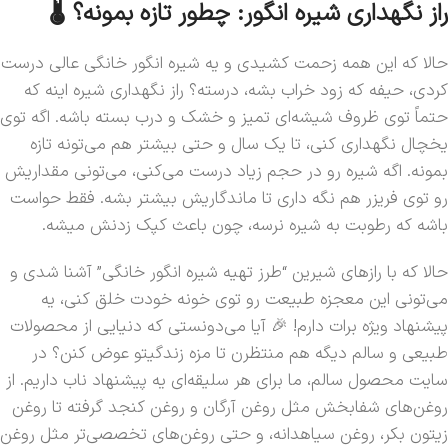
راز نگهداری شیره انگور: چطور تازه بمونه؟ 🌡️
حالا که این همه زحمت کشیدی و یه شیره انگور خانگی عالی درست
کردی، حیفه که زود خراب بشه، درسته؟ راز نگهداری شیره اینه که
حتماً توی ظروف شیشه‌ای تمیز و خشک و درب بسته باشه. اگه توی
یخچال نگهداری کنی، تا یک سال و حتی بیشتر هم می‌تونه تازه
بمونه. اگه شیره رو در حجم زیاد درست می‌کنی، می‌تونی مقداریش
رو توی فریزر هم نگه داری تا ماندگاریش بیشتر بشه. فقط حواست
باشه که رطوبت به شیره نرسه، چون باعث کپک زدنش میشه.
حالا که با رازهای شیرین “طرز تهیه شیره انگور خانگی” آشنا شدی و
می‌تونی این معجزه طبیعت رو توی خونه خودت خلق کنی، یه
پیشنهاد ویژه برات دارم! 🎉 آیا می‌دونستی که دنیایی از محصولات
طبیعی و سالم دیگه هم منتظرن تا مزه زندگیتو عوض کنن؟ در
سایت محصول سالم، ما برای هر سلیقه‌ای یه پیشنهاد ناب داریم. از
روغن‌های شفابخش مثل روغن آرگان و روغن کنجد گرفته تا روغن
زیتون بکر، روغن سیاهدانه، و حتی روغن‌های تخصصی‌تر مثل روغن