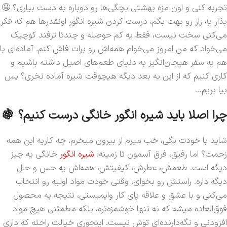
تجربه کنی و اون مزه بهشتی بچگی‌ها رو دوباره به دست بیاری؟ 🤤
بذار یه راز رو بهت بگم، درست کردن شیره انگور اونقدرها هم که فکر
می‌کنی سخت نیست، فقط یه کم حوصله و چندتا ترفند کوچیک
می‌خواد که من امروز می‌خوام همه‌اش رو برات فاش کنم. آماده‌ای با
هم یه سفر هیجان‌انگیز به دنیای طعم‌های اصیل داشته باشیم و
کاری کنیم که از این به بعد دیگه هیچوقت شیره آماده نخری؟ پس
بیا بریم…
چرا اصلا باید شیره انگور خانگی درست کنیم؟ 🍇
شاید با خودت بگی، خب میرم از بیرون میخرم، چه کاریه این همه
زحمت؟ اما رفیق، فرق آسمون تا زمینه!
شیره انگور
خانگی یه چیز
دیگه است. طعمش، عطرش، کیفیتش، همه‌اش یه حس و حال
دیگه داره. راستش رو بخوای، وقتی خودت مواد اولیه رو انتخاب
می‌کنی و با عشق و علاقه پای کار وایمیستی، نتیجه یه محصول
فوق‌العاده میشه که نه تنها خوشمزه‌تره، بلکه مطمئنی هیچ مواد
افزودنی و نگه‌دارنده‌ای توش نیست. اینجوری خیالت راحته که داری