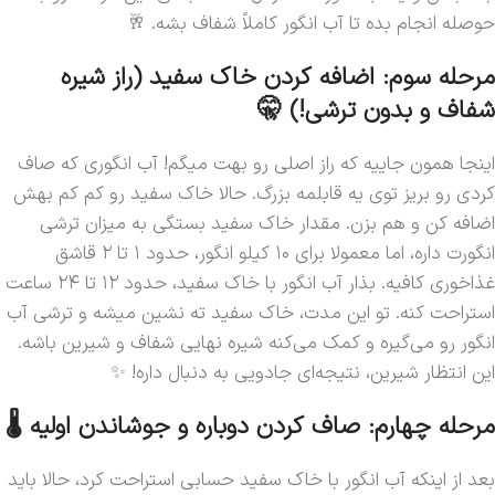
حوصله انجام بده تا آب انگور کاملاً شفاف بشه. 🥂
مرحله سوم: اضافه کردن خاک سفید (راز شیره
شفاف و بدون ترشی!) 🤫
اینجا همون جاییه که راز اصلی رو بهت میگم! آب انگوری که صاف
کردی رو بریز توی یه قابلمه بزرگ. حالا خاک سفید رو کم کم بهش
اضافه کن و هم بزن. مقدار خاک سفید بستگی به میزان ترشی
انگورت داره، اما معمولا برای ۱۰ کیلو انگور، حدود ۱ تا ۲ قاشق
غذاخوری کافیه. بذار آب انگور با خاک سفید، حدود ۱۲ تا ۲۴ ساعت
استراحت کنه. تو این مدت، خاک سفید ته نشین میشه و ترشی آب
انگور رو می‌گیره و کمک می‌کنه شیره نهایی شفاف و شیرین باشه.
این انتظار شیرین، نتیجه‌ای جادویی به دنبال داره! ✨
مرحله چهارم: صاف کردن دوباره و جوشاندن اولیه 🌡️
بعد از اینکه آب انگور با خاک سفید حسابی استراحت کرد، حالا باید