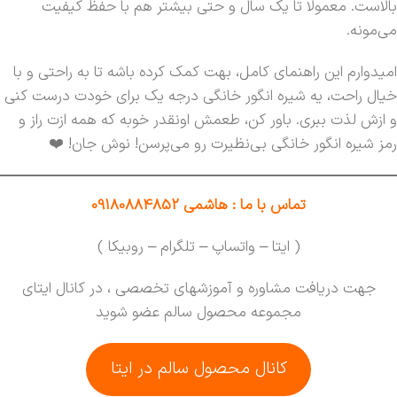
بالاست. معمولا تا یک سال و حتی بیشتر هم با حفظ کیفیت
می‌مونه.
امیدوارم این راهنمای کامل، بهت کمک کرده باشه تا به راحتی و با
خیال راحت، یه شیره انگور خانگی درجه یک برای خودت درست کنی
و ازش لذت ببری. باور کن، طعمش اونقدر خوبه که همه ازت راز و
رمز شیره انگور خانگی بی‌نظیرت رو می‌پرسن! نوش جان! ❤️
تماس با ما : هاشمی 09180884852
( ایتا – واتساپ – تلگرام – روبیکا )
جهت دریافت مشاوره و آموزشهای تخصصی ، در کانال ایتای
مجموعه محصول سالم عضو شوید
کانال محصول سالم در ایتا