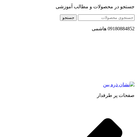
جستجو در محصولات و مطالب آموزشی
جستجو
09180884852 هاشمی
مجموعه محصول سالم (محسا) با تولید و ارسال محصولاتی کاملا
طبیعی ، اصل و باکیفیت مطلوب به سراسر کشور ، پتانسیل تامین
حجم انبوهی از سفارشات در داخل کشور را دارا میباشد ما در زمینه
فروش مستقیم انواع روغنهای درمانی و خوراکی ، انواع شیره های
اصل و طبیعی ، انواع رب میوه جات ، انواع عسل ، سرکه های
طبیعی ، ارده کنجد ، کره بادام زمینی و … فعالیت می کنیم.
صفحات پر طرفدار