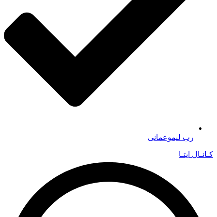
رب لیموعمانی
کـانـال ایتـا