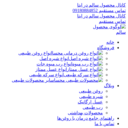
کانال محصول سالم در ایتا
تماس مستقیم 09180884852
کانال محصول سالم در ایتا
تماس مستقیم
خانه
فروشگاه
انواع روغن طبیعی
انواع شیره اصل
انواع رب میوه جات
انواع عسل ممتاز
انواع سرکه طبیعی
سایر محصولات طبیعی
وبلاگ
روغن طبیعی
شیره طبیعی
عسل ارگانیک
رب طبیعی
محصولات بهداشتی
راهنمای جامع درمان با روغن‌ها
تماس با ما