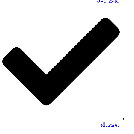
روغن آرگان
روغن زالو