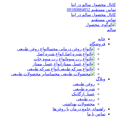
کانال محصول سالم در ایتا
تماس مستقیم 09180884852
کانال محصول سالم در ایتا
تماس مستقیم
خانه
فروشگاه
انواع روغن طبیعی
انواع شیره اصل
انواع رب میوه جات
انواع عسل ممتاز
انواع سرکه طبیعی
سایر محصولات طبیعی
وبلاگ
روغن طبیعی
شیره طبیعی
عسل ارگانیک
رب طبیعی
محصولات بهداشتی
راهنمای جامع درمان با روغن‌ها
تماس با ما