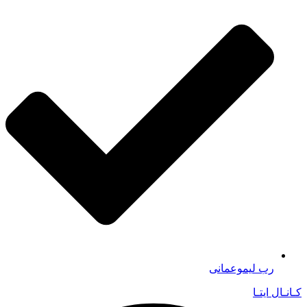
رب لیموعمانی
کـانـال ایتـا