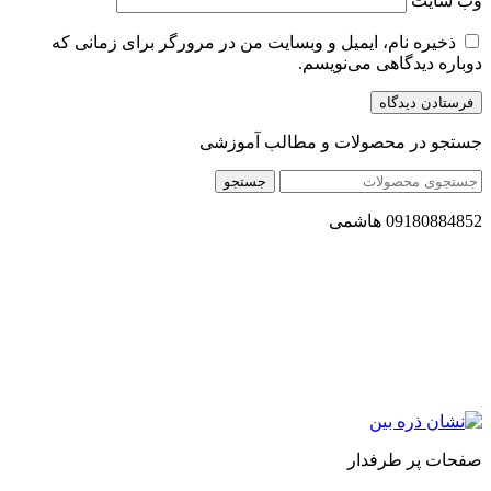
وب‌ سایت
ذخیره نام، ایمیل و وبسایت من در مرورگر برای زمانی که
دوباره دیدگاهی می‌نویسم.
جستجو در محصولات و مطالب آموزشی
جستجو
09180884852 هاشمی
مجموعه محصول سالم (محسا) با تولید و ارسال محصولاتی کاملا
طبیعی ، اصل و باکیفیت مطلوب به سراسر کشور ، پتانسیل تامین
حجم انبوهی از سفارشات در داخل کشور را دارا میباشد ما در زمینه
فروش مستقیم انواع روغنهای درمانی و خوراکی ، انواع شیره های
اصل و طبیعی ، انواع رب میوه جات ، انواع عسل ، سرکه های
طبیعی ، ارده کنجد ، کره بادام زمینی و … فعالیت می کنیم.
صفحات پر طرفدار