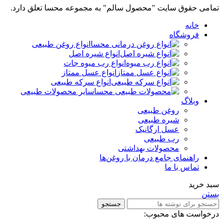
تمامی حقوق سایت "محصول سالم" به مجموعه محسا تعلق دارد.
خانه
فروشگاه
انواع روغن طبیعی
انواع شیره اصل
انواع رب میوه جات
انواع عسل ممتاز
انواع سرکه طبیعی
سایر محصولات طبیعی
وبلاگ
روغن طبیعی
شیره طبیعی
عسل ارگانیک
رب طبیعی
محصولات بهداشتی
راهنمای جامع درمان با روغن‌ها
تماس با ما
سبد خرید
بستن
جستجو
درخواست های محبوب: