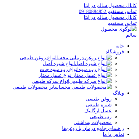
کانال محصول سالم در ایتا
تماس مستقیم 09180884852
کانال محصول سالم در ایتا
تماس مستقیم
خانه
فروشگاه
انواع روغن طبیعی
انواع شیره اصل
انواع رب میوه جات
انواع عسل ممتاز
انواع سرکه طبیعی
سایر محصولات طبیعی
وبلاگ
روغن طبیعی
شیره طبیعی
عسل ارگانیک
رب طبیعی
محصولات بهداشتی
راهنمای جامع درمان با روغن‌ها
تماس با ما