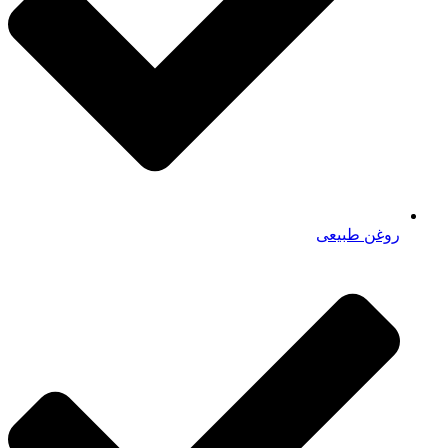
روغن طبیعی