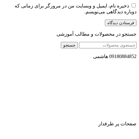
ذخیره نام، ایمیل و وبسایت من در مرورگر برای زمانی که
دوباره دیدگاهی می‌نویسم.
جستجو در محصولات و مطالب آموزشی
جستجو
09180884852 هاشمی
مجموعه محصول سالم (محسا) با تولید و ارسال محصولاتی کاملا
طبیعی ، اصل و باکیفیت مطلوب به سراسر کشور ، پتانسیل تامین
حجم انبوهی از سفارشات در داخل کشور را دارا میباشد ما در زمینه
فروش مستقیم انواع روغنهای درمانی و خوراکی ، انواع شیره های
اصل و طبیعی ، انواع رب میوه جات ، انواع عسل ، سرکه های
طبیعی ، ارده کنجد ، کره بادام زمینی و … فعالیت می کنیم.
صفحات پر طرفدار