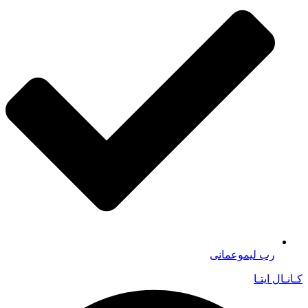
رب لیموعمانی
کـانـال ایتـا